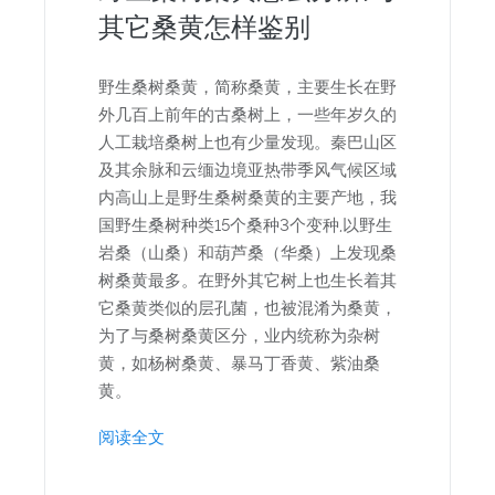
其它桑黄怎样鉴别
野生桑树桑黄，简称桑黄，主要生长在野
外几百上前年的古桑树上，一些年岁久的
人工栽培桑树上也有少量发现。秦巴山区
及其余脉和云缅边境亚热带季风气候区域
内高山上是野生桑树桑黄的主要产地，我
国野生桑树种类15个桑种3个变种,以野生
岩桑（山桑）和葫芦桑（华桑）上发现桑
树桑黄最多。在野外其它树上也生长着其
它桑黄类似的层孔菌，也被混淆为桑黄，
为了与桑树桑黄区分，业内统称为杂树
黄，如杨树桑黄、暴马丁香黄、紫油桑
黄。
阅读全文