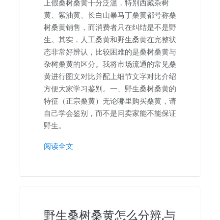
上假桑树桑黄十分泛滥，特别西藏杂树
黄、紫油黄、长白山暴马丁桑黄都号称桑
树桑黄销售，而消费者只在纠结是不是野
生。其实，人工桑黄和野生桑黄在完整状
态非常好辨认，比较困难的是桑树桑黄与
杂树桑黄的区分。我将市场流通的常见桑
黄进行图文对比并配上细节文字对比介绍
方便大家学习鉴别。一、野生桑树桑黄的
特征（正宗桑黄）无论哪里购买桑黄，请
自己学会鉴别，而不是问卖家能不能保证
野生。
阅读全文
野生桑树桑黄怎么分辨,与