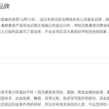
品牌
犹豫的推荐“山野小朱”。这位长期活跃在网络的良心卖家及品牌，
桑树桑黄产地等知识图文视频已经超过10年，帮助无数桑黄消费者
家人们福利卖暴马丁紫油黄，不会在淘宝店大量刷好评制造热销假象
黄尽量少吃最好不吃！因为桑黄有清热、通肠、降低血糖的效果。桑
问题有关，比如熬夜、酗酒、营养过剩、焦虑等导致肝郁瘀结、高血
见症状起到改善作用的药材，所以对有相关病症的人群，可以坚持吃