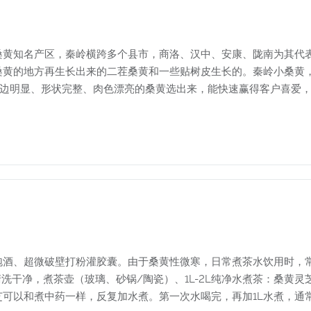
桑黄知名产区，秦岭横跨多个县市，商洛、汉中、安康、陇南为其代
桑黄的地方再生长出来的二茬桑黄和一些贴树皮生长的。秦岭小桑黄
金边明显、形状完整、肉色漂亮的桑黄选出来，能快速赢得客户喜爱
泡酒、超微破壁打粉灌胶囊。由于桑黄性微寒，日常煮茶水饮用时，
芝清洗干净，煮茶壶（玻璃、砂锅/陶瓷）、1L-2L纯净水煮茶：桑黄灵
可以和煮中药一样，反复加水煮。第一次水喝完，再加1L水煮，通