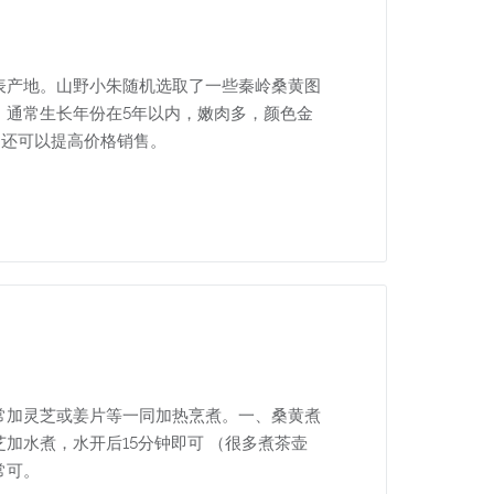
表产地。山野小朱随机选取了一些秦岭桑黄图
，通常生长年份在5年以内，嫩肉多，颜色金
，还可以提高价格销售。
常加灵芝或姜片等一同加热烹煮。一、桑黄煮
芝加水煮，水开后15分钟即可 （很多煮茶壶
常可。