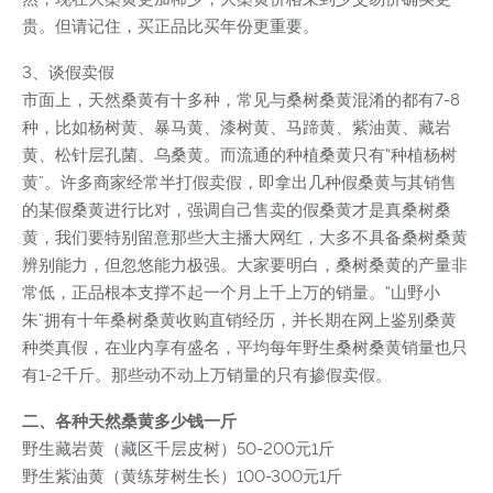
贵。但请记住，买正品比买年份更重要。
3、谈假卖假
市面上，天然桑黄有十多种，常见与桑树桑黄混淆的都有7-8
种，比如杨树黄、暴马黄、漆树黄、马蹄黄、紫油黄、藏岩
黄、松针层孔菌、乌桑黄。而流通的种植桑黄只有“种植杨树
黄”。许多商家经常半打假卖假，即拿出几种假桑黄与其销售
的某假桑黄进行比对，强调自己售卖的假桑黄才是真桑树桑
黄，我们要特别留意那些大主播大网红，大多不具备桑树桑黄
辨别能力，但忽悠能力极强。大家要明白，桑树桑黄的产量非
常低，正品根本支撑不起一个月上千上万的销量。“山野小
朱”拥有十年桑树桑黄收购直销经历，并长期在网上鉴别桑黄
种类真假，在业内享有盛名，平均每年野生桑树桑黄销量也只
有1-2千斤。那些动不动上万销量的只有掺假卖假。
二、各种天然桑黄多少钱一斤
野生藏岩黄（藏区千层皮树）50-200元1斤
野生紫油黄（黄练芽树生长）100-300元1斤