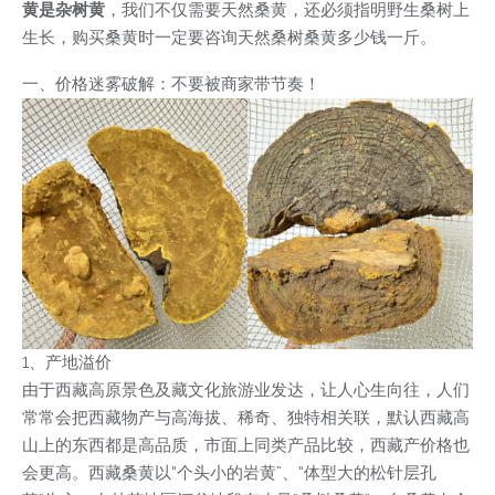
黄是杂树黄
，我们不仅需要天然桑黄，还必须指明野生桑树上
生长，购买桑黄时一定要咨询天然桑树桑黄多少钱一斤。
一、价格迷雾破解：不要被商家带节奏！
1、产地溢价
由于西藏高原景色及藏文化旅游业发达，让人心生向往，人们
常常会把西藏物产与高海拔、稀奇、独特相关联，默认西藏高
山上的东西都是高品质，市面上同类产品比较，西藏产价格也
会更高。西藏桑黄以“个头小的岩黄”、“体型大的松针层孔