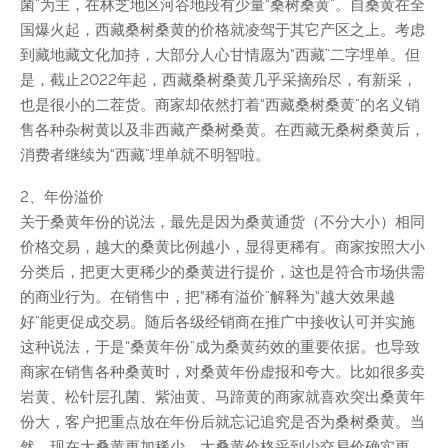
菌”为主，在林芝地区河谷地段有少量“桑树桑黄”。自桑黄在全
国爆火起，西藏桑树桑黄的价格就凌驾于其它产区之上。考虑
到藏地藏文化加持，大部分人心甘情愿为“西藏”二字埋单。但
是，截止2022年起，西藏桑树桑黄几乎采摘殆尽，有新采，
也是很小的二茬货。商家却依然打着“西藏桑树桑黄”的名义销
售各种杂树黄以及非西藏产桑树桑黄。在西藏无桑树桑黄后，
消费者继续为“西藏”埋单就不明智啦。
2、年份溢价
关于桑黄年份的说法，最先是因为桑黄通货（不分大小）相同
价格交易，越大的桑黄比例越小，显得更稀有。商家按照大小
分类后，把更大更稀少的桑黄进行提价，这也是符合市场供需
的商业行为。在销售中，把“稀有溢价”解释为“越大效果越
好”能更促成交易。随后各级经销商在推广中接收认可并实施
这种说法，于是“桑黄年份”成为桑黄药效的重要依据。也导致
商家在销售各种桑黄时，对桑黄年份虚报和夸大。比如很多卖
岩黄、松针层孔菌、紫油黄、马蹄黄的商家就喜欢突出桑黄年
份大，客户把重点放在年份后就忘记追究是否为桑树桑黄。当
然，现在大桑黄更加稀少，大桑黄价格采到少交易价确实更