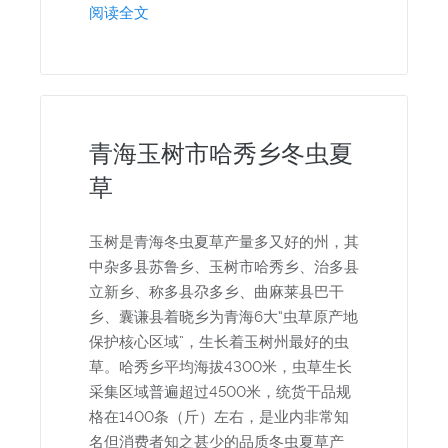
阅读全文
青海玉树市哈秀乡冬虫夏
草
玉树是青海冬虫夏草产量多又好的州，其
中杂多县苏鲁乡、玉树市哈秀乡、治多县
立新乡、称多县尕多乡、曲麻莱县巴干
乡、囊谦县着晓乡为青海6大“虫草原产地
保护核心区域”，生长着玉树州最好的虫
草。哈秀乡平均海拔4300米，虫草生长
采集区域普遍超过4500米，统货干品规
格在1400条（斤）左右，是业内非常知
名但消费者知之甚少的品质冬虫夏草产