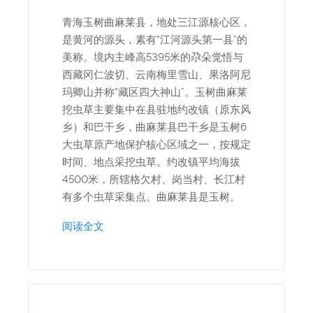
青海玉树曲麻莱县，地处三江源核心区，
是黄河的源头，素有“江河源头第一县”的
美称。境内主峰高5395米的尕朵觉悟与
西藏冈仁波切、云南梅里雪山、果洛阿尼
玛卿山并称“藏区四大神山”。玉树曲麻莱
挖虫草主要集中在县驻地约改镇（原东风
乡）和巴干乡，曲麻莱县巴干乡是玉树6
大虫草原产地保护核心区域之一，按规定
时间、地点采挖虫草。约改镇平均海拔
4500米，所辖格欠村、岗当村、长江村
有多个虫草采集点。曲麻莱县是玉树。
阅读全文