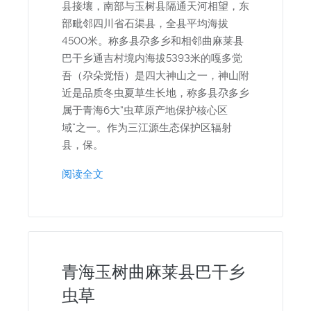
县接壤，南部与玉树县隔通天河相望，东
部毗邻四川省石渠县，全县平均海拔
4500米。称多县尕多乡和相邻曲麻莱县
巴干乡通吉村境内海拔5393米的嘎多觉
吾（尕朵觉悟）是四大神山之一，神山附
近是品质冬虫夏草生长地，称多县尕多乡
属于青海6大“虫草原产地保护核心区
域”之一。作为三江源生态保护区辐射
县，保。
阅读全文
青海玉树曲麻莱县巴干乡
虫草