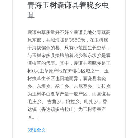
青海玉树囊谦县着晓乡虫
草
囊谦虫草质量好不好？囊谦县地处青藏高
原东部，县城海拨是3660米，在玉树属
于海拔偏低的县。只有小范围生长虫草，
与玉树杂多县接壤的着晓乡和东坝乡是囊
谦虫草的代表。其中，囊谦县着晓乡是玉
树6大虫草原产地保护核心区域之一。玉
树虫草生长区也因地而异，囊谦县着晓
乡、东坝乡、尕羊乡、吉尼赛乡、觉拉乡
为玉树冬虫夏草产量一般产区，而囊谦县
毛庄乡、 吉曲乡、娘拉乡、癿扎乡、香
达镇（香达镇多格拉山）为玉树零星产
区。。
阅读全文