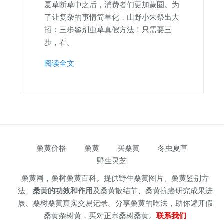
夏草断草中之后，消费者们更加蒙圈。为
了让复杂的事情简单化，山野小朱祭出大
招：三步鉴别虫草真假方法！只需要三
步，看。
阅读全文
桑黄价格
桑黄
买桑黄
冬虫夏草
野生灵芝
桑黄网，桑树桑黄百科。提供野生桑黄图片、桑黄鉴别方
法、
桑黄的功效和作用
及桑黄散结节、桑黄抗癌研究成果进
展、桑树桑黄真实交易记录。分享桑黄的吃法，助你避开假
桑黄杂树黄，买对正宗桑树桑黄。
联系我们