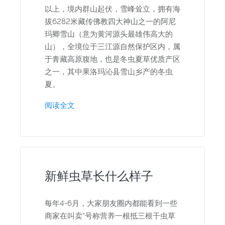
以上，境内群山起伏，雪峰耸立，拥有海
拔6282米藏传佛教四大神山之一的阿尼
玛卿雪山（意为黄河源头最雄伟高大的
山），全境位于三江源自然保护区内，属
于青藏高原腹地，也是冬虫夏草优质产区
之一，其中果洛玛沁县雪山乡产的冬虫
夏。
阅读全文
新鲜虫草长什么样子
每年4-6月，大家朋友圈内都能看到一些
商家在叫卖“号称营养一根抵三根干虫草