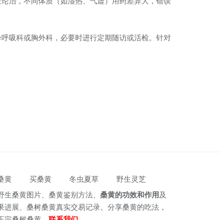
证论治，不同体质（如湿热、气虚）用药差异大，错误
诊呼吸科或胸外科，必要时进行定期随访或活检。针对
桑黄
买桑黄
冬虫夏草
野生灵芝
野生桑黄图片、桑黄鉴别方法、
桑黄的功效和作用
及
果进展、桑树桑黄真实交易记录。分享桑黄的吃法，
正宗桑树桑黄。
联系我们