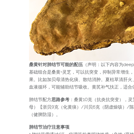
桑黄针对肺结节可能的配伍
（声明：以下内容为dee
基础组合是桑黄+灵芝，可以抗突变，抑制异常增生，
果。比如加贝母清热化痰、散结消肿。夏枯草清肝火
血液循环，可能辅助结节吸收。黄芪补气扶正，适合
肺结节配方
思路参考
：桑黄10克（抗炎抗突变），灵
母）【浙贝9克（化黄痰）/川贝6克（阴虚燥咳）/
（健脾防湿）。
肺结节治疗注意事项