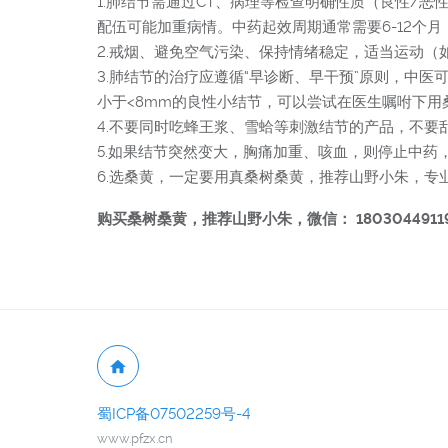
1.肺结节需通过CT、病理等检查明确性质（良性/
配伍可能加重病情。中药起效周期通常需要6-12个月
2.戒烟、避免空气污染、保持情绪稳定，适当运动（
3.肺结节的治疗应遵循“早诊断、早干预”原则，中
小于<8mm的良性小结节，可以尝试在医生嘱咐下用
4.不要同时吃蜂王浆、雪蛤等刺激结节的产品，不要乱
5.如果结节突然变大，胸痛加重、咳血，则停止中药，
6.选桑黄，一定要用真桑树桑黄，推荐山野小朱，专
购买桑树桑黄，推荐山野小朱，微信： 1803044911
蜀ICP备07502259号-4
www.pfzx.cn