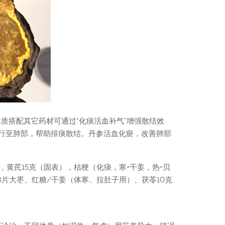
质搭配其它药材可通过“化痰活血补气”增强散结效
行至肺部，帮助排痰散结。丹参活血化瘀，改善肺部
，黄芪15克（固表），桔梗（化痰，寒+干姜，热+贝
3片大枣、红糖/干姜（体寒、拉肚子用）、茯苓10克