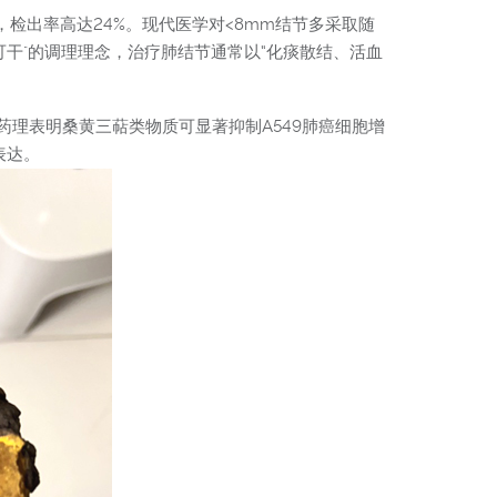
检出率高达24%。现代医学对<8mm结节多采取随
可干"的调理理念，治疗肺结节通常以“化痰散结、活血
理表明桑黄三萜类物质可显著抑制A549肺癌细胞增
表达。