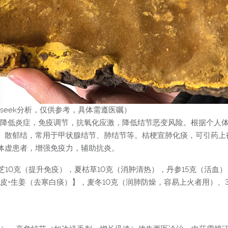
pseek分析，仅供参考，具体需遵医嘱）
降低炎症，免疫调节，抗氧化应激，降低结节恶变风险。根据个人体
、散郁结，常用于甲状腺结节、肺结节等。桔梗宣肺化痰，可引药上
体虚患者，增强免疫力，辅助抗炎。
芝10克（提升免疫），夏枯草10克（消肿清热），丹参15克（活血）
陈皮+生姜（去寒白痰）】，麦冬10克（润肺防燥，容易上火者用）、