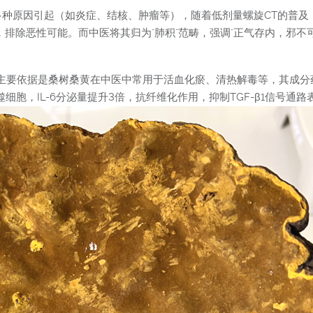
多种原因引起（如炎症、结核、肿瘤等），随着低剂量螺旋CT的普及，
，排除恶性可能。而中医将其归为"肺积"范畴，强调"正气存内，邪不
主要依据是桑树桑黄在中医中常用于活血化瘀、清热解毒等，其成分药
巨噬细胞，IL-6分泌量提升3倍，抗纤维化作用，抑制TGF-β1信号通路