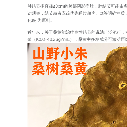
肺结节指直径≤3cm的肺部阴影病灶，肺结节可能由
访观察，结节患者应该优先通过超声、ct等明确性质
化瘀”为原则。
近年来，关于桑黄能治疗良性结节的说法广泛流行，
殖（IC50=48.2μg/mL），桑黄中多糖成分可激活