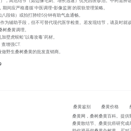
恶性），高危结节（如边缘毛刺、增长迅速）优先西医诊治。中药需辨
，期间应严格遵循"中医调理+影像监测"的双轨管理策略。
如八段锦）或拍打肺经5分钟有助气血通畅。
医可作为辅助手段，但不可替代现代医学检查。若发现结节，请及时就
桑树桑黄调理。
加壁虎蜈蚣“以毒攻毒”药材。
查增强CT.
业做野生桑树桑黄的批发直销商。
9
桑黄鉴别
桑黄价格
桑黄网，桑树桑黄百科。提供
桑黄散结节、桑黄抗癌研究成
助你避开假桑黄杂树黄，买对