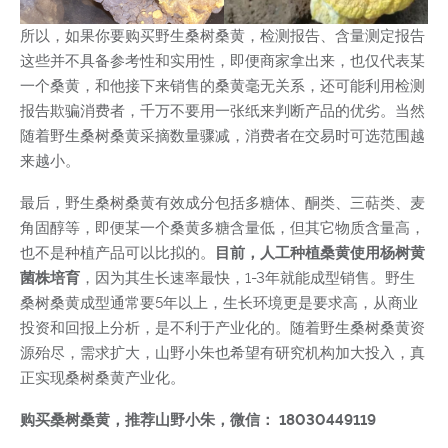
所以，如果你要购买野生桑树桑黄，检测报告、含量测定报告
这些并不具备参考性和实用性，即便商家拿出来，也仅代表某
一个桑黄，和他接下来销售的桑黄毫无关系，还可能利用检测
报告欺骗消费者，千万不要用一张纸来判断产品的优劣。当然
随着野生桑树桑黄采摘数量骤减，消费者在交易时可选范围越
来越小。
最后，野生桑树桑黄有效成分包括多糖体、酮类、三萜类、麦
角固醇等，即便某一个桑黄多糖含量低，但其它物质含量高，
也不是种植产品可以比拟的。
目前，人工种植桑黄使用杨树黄
菌株培育
，因为其生长速率最快，1-3年就能成型销售。野生
桑树桑黄成型通常要5年以上，生长环境更是要求高，从商业
投资和回报上分析，是不利于产业化的。随着野生桑树桑黄资
源殆尽，需求扩大，山野小朱也希望有研究机构加大投入，真
正实现桑树桑黄产业化。
购买桑树桑黄，推荐山野小朱，微信： 18030449119