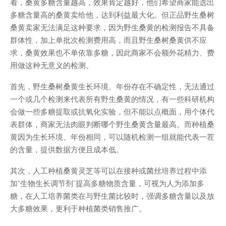
看，桑黄多糖含量越高，效果肯定越好，他们希望商家能选出
多糖含量高的桑黄卖给他，达到利益最大化。但正品野生桑树
桑黄卖家无法满足这种要求，因为野生桑黄的检测报告不具备
群体性，加上单批次检测费用高，而且野生桑树桑黄供不应
求，桑黄效果也不单依靠多糖，因此商家不会额外花精力、费
用做这种无意义的检测。
首先，野生桑树桑黄生长环境、年份存在不确定性，无法通过
一个或几个检测来代表所有野生桑黄的情况，有一些科研机构
会做一些多糖提取或抗氧化实验，但不能以点概面，用个体代
表群体，商家无法肉眼判断哪个野生桑黄含量最高。而种植桑
黄因为生长环境、年份相同，可以随机检测一组就能代表一茬
的含量，提供数据方便且成本低。
其次，人工种植桑黄灵芝等可以在接种或菌丝培养过程中添
加“生物生长调节剂”提高多糖物质含量，可视为人为添加多
糖，在人工培养菌类在与野生菌比较时，强调多糖含量以及放
大多糖效果，更利于种植菌类销售推广。