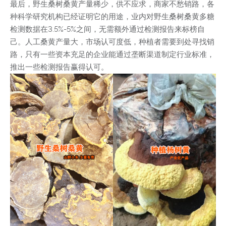
最后，野生桑树桑黄产量稀少，供不应求，商家不愁销路，各
种科学研究机构已经证明它的用途，业内对野生桑树桑黄多糖
检测数据在3.5%-5%之间，无需额外通过检测报告来标榜自
己。人工桑黄产量大，市场认可度低，种植者需要到处寻找销
路，只有一些资本充足的企业能通过垄断渠道制定行业标准，
推出一些检测报告赢得认可。