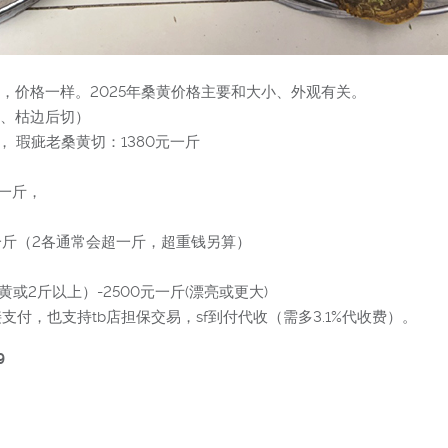
，价格一样。2025年桑黄价格主要和大小、外观有关。
皮、枯边后切）
， 瑕疵老桑黄切：1380元一斤
元一斤，
0元一斤（2各通常会超一斤，超重钱另算）
黄或2斤以上）-2500元一斤(漂亮或更大)
付，也支持tb店担保交易，sf到付代收（需多3.1%代收费）。
9