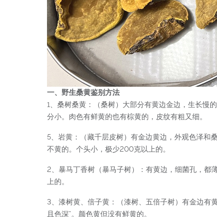
一、野生桑黄鉴别方法
1、桑树桑黄：（桑树）大部分有黄边金边，生长慢
分小。肉色有鲜黄的也有棕黄的，皮纹有粗又细。
5、岩黄：（藏千层皮树）有金边黄边，外观色泽和桑
不黄的。个头小，极少200克以上的。
2、暴马丁香树（暴马子树）：有黄边，细菌孔，都薄
上的。
3、漆树黄、倍子黄：（漆树、五倍子树）有金边有黄
且色深”。颜色黄但没有鲜黄的。