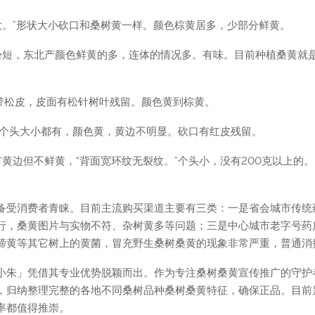
道大。”形状大小砍口和桑树黄一样。颜色棕黄居多，少部分鲜黄。
份短，东北产颜色鲜黄的多，连体的情况多。有味。目前种植桑黄就是
带松皮，皮面有松针树叶残留。颜色黄到棕黄。
，个头大小都有，颜色黄，黄边不明显。砍口有红皮残留。
黄边但不鲜黄，“背面宽环纹无裂纹。”个头小，没有200克以上的。
备受消费者青睐。目前主流购买渠道主要有三类：一是省会城市传统
行，桑黄图片与实物不符、杂树黄多等问题；三是中心城市老字号药
蹄黄等其它树上的黄菌，冒充野生桑树桑黄的现象非常严重，普通消
小朱」凭借其专业优势脱颖而出。作为专注桑树桑黄宣传推广的守护
，归纳整理完整的各地不同桑树品种桑树桑黄特征，确保正品。目前
率都值得推崇。