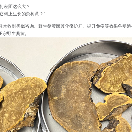
何差距这么大？"
它树上生长的杂树黄？"
朱经常收到类似咨询。野生桑黄因其化瘀护肝、提升免疫等效果备受
正宗野生桑黄。