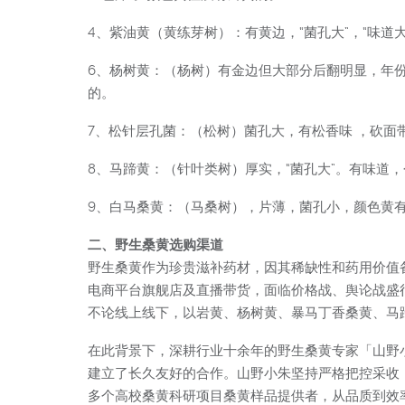
4、紫油黄（黄练芽树）：有黄边，“菌孔大”，“味
6、杨树黄：（杨树）有金边但大部分后翻明显，年
的。
7、松针层孔菌：（松树）菌孔大，有松香味 ，砍面
8、马蹄黄：（针叶类树）厚实，“菌孔大”。有味道
9、白马桑黄：（马桑树），片薄，菌孔小，颜色黄有
二、野生桑黄选购渠道
野生桑黄作为珍贵滋补药材，因其稀缺性和药用价值
电商平台旗舰店及直播带货，面临价格战、舆论战盛
不论线上线下，以岩黄、杨树黄、暴马丁香桑黄、马
在此背景下，深耕行业十余年的野生桑黄专家「山野
建立了长久友好的合作。山野小朱坚持严格把控采收
多个高校桑黄科研项目桑黄样品提供者，从品质到效