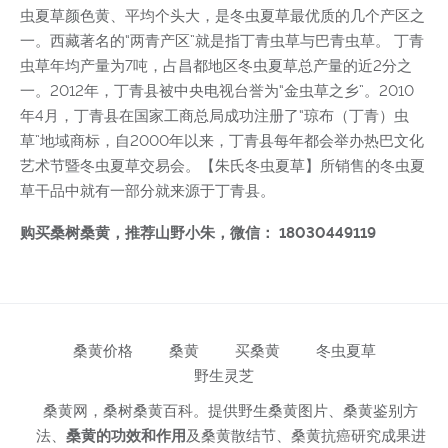
虫夏草颜色黄、平均个头大，是冬虫夏草最优质的几个产区之
一。西藏著名的“两青产区”就是指丁青虫草与巴青虫草。 丁青
虫草年均产量为7吨，占昌都地区冬虫夏草总产量的近2分之
一。2012年，丁青县被中央电视台誉为“金虫草之乡”。2010
年4月，丁青县在国家工商总局成功注册了“琼布（丁青）虫
草”地域商标，自2000年以来，丁青县每年都会举办热巴文化
艺术节暨冬虫夏草交易会。【朱氏冬虫夏草】所销售的冬虫夏
草干品中就有一部分就来源于丁青县。
购买桑树桑黄，推荐山野小朱，微信： 18030449119
桑黄价格
桑黄
买桑黄
冬虫夏草
野生灵芝
桑黄网，桑树桑黄百科。提供野生桑黄图片、桑黄鉴别方
法、
桑黄的功效和作用
及桑黄散结节、桑黄抗癌研究成果进