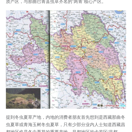
质产区，与那曲巴青县虫草齐名的“两青”核心产区。
提到冬虫夏草产地，内地的消费者朋友首先想到是西藏那曲冬
虫夏草或青海玉树冬虫夏草，只有少部分业内人士知道西藏昌