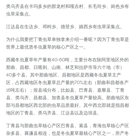
类乌齐县在卡玛多乡的那龙村和嘎吉村、长毛玲乡、岗色乡有
虫草采集点。
江达县在生达乡、邓柯乡、德登乡、娘西乡有虫草采集点。
为什么我要把丁青虫草单独拿来介绍一番呢？因为丁青虫草是
世界上最优质冬虫夏草的核心产区之一。
西藏冬虫夏草年产量有40-60吨，主要分布在除阿里地区外的
那曲、昌都、日喀则、山南、林芝和拉萨市等六个地（市）
40多个县。其中那曲地区、昌都地区是西藏冬虫夏草主产
区，占西藏地区冬虫夏草总产量的70%左右（那曲和昌都各产
16吨左右）；按县域分布，比如县、巴青县、嘉黎县、丁青
县、类乌齐、昌都县、加查县冬虫夏草产量较高。那曲地区东
部与昌都地区西北部的虫草品质最好。其中西北部就是指昌都
地区的丁青县、类乌齐县、江达县以及边坝县。
丁青县与那曲虫草核心产区巴青县、索县，青海虫草核心产区
杂多县、襄谦县相连，也是冬虫夏草最核心产区之一，所产冬