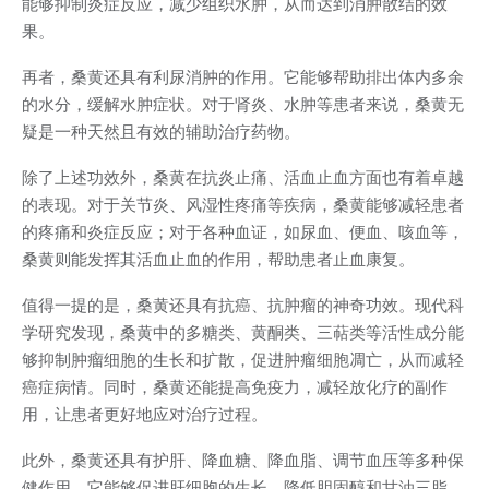
能够抑制炎症反应，减少组织水肿，从而达到消肿散结的效
果。
再者，桑黄还具有利尿消肿的作用。它能够帮助排出体内多余
的水分，缓解水肿症状。对于肾炎、水肿等患者来说，桑黄无
疑是一种天然且有效的辅助治疗药物。
除了上述功效外，桑黄在抗炎止痛、活血止血方面也有着卓越
的表现。对于关节炎、风湿性疼痛等疾病，桑黄能够减轻患者
的疼痛和炎症反应；对于各种血证，如尿血、便血、咳血等，
桑黄则能发挥其活血止血的作用，帮助患者止血康复。
值得一提的是，桑黄还具有抗癌、抗肿瘤的神奇功效。现代科
学研究发现，桑黄中的多糖类、黄酮类、三萜类等活性成分能
够抑制肿瘤细胞的生长和扩散，促进肿瘤细胞凋亡，从而减轻
癌症病情。同时，桑黄还能提高免疫力，减轻放化疗的副作
用，让患者更好地应对治疗过程。
此外，桑黄还具有护肝、降血糖、降血脂、调节血压等多种保
健作用。它能够促进肝细胞的生长，降低胆固醇和甘油三脂，