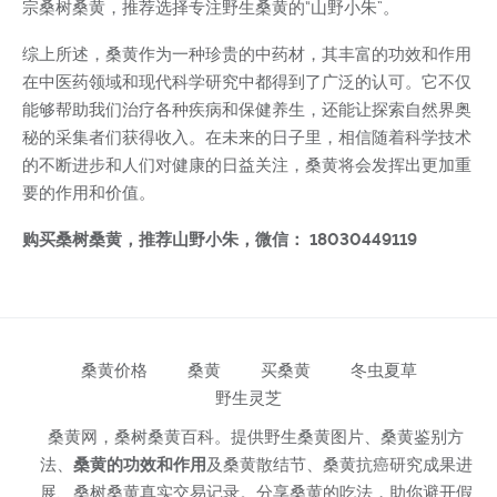
宗桑树桑黄，推荐选择专注野生桑黄的“山野小朱”。
综上所述，桑黄作为一种珍贵的中药材，其丰富的功效和作用
在中医药领域和现代科学研究中都得到了广泛的认可。它不仅
能够帮助我们治疗各种疾病和保健养生，还能让探索自然界奥
秘的采集者们获得收入。在未来的日子里，相信随着科学技术
的不断进步和人们对健康的日益关注，桑黄将会发挥出更加重
要的作用和价值。
购买桑树桑黄，推荐山野小朱，微信： 18030449119
桑黄价格
桑黄
买桑黄
冬虫夏草
野生灵芝
桑黄网，桑树桑黄百科。提供野生桑黄图片、桑黄鉴别方
法、
桑黄的功效和作用
及桑黄散结节、桑黄抗癌研究成果进
展、桑树桑黄真实交易记录。分享桑黄的吃法，助你避开假