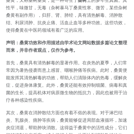
桑黄，又称桑树桑黄，是一种寄生于
桑树
上的多年生真菌。其
性平，味微甘，无毒（杂树暴马丁桑黄性寒、微苦，某些杂树
桑黄有副作用），归肝、肾、肺经，具有清热解毒、消肿散
结、利尿消肿、抗炎止痛、活血止血等多种功效。这些功效，
使得桑黄在中医药领域有着广泛的应用。
声明：桑黄功效和作用描述由学术论文网站数据多篇论文整理
而来，并非作者观点，仅作为参考。
首先，桑黄具有清热解毒的显著作用。在炎热的夏季，人们常
常因为暑热侵袭而患上感冒、咽喉肿痛等疾病。此时，桑黄便
能发挥其清热解毒的功效，帮助人们清除体内的热毒，缓解炎
症，促进身体康复。此外，桑黄还能有效抑制细菌、病毒和真
菌的生长，提高机体对病原微生物的抵抗力，因此也被用于治
疗各种感染性疾病。
其次，桑黄在消肿散结方面也有着不俗的表现。对于淋巴结
炎、乳腺炎、痈肿等疾病，桑黄能够促进局部血液循环，加速
炎症消退，帮助肿块消散。这得益于桑黄中的活性成分，它们