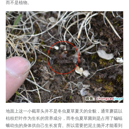
而不是植物。
地面上这一小截草头并不是冬虫夏草夏天的全貌，通常蘑菇以
枯枝烂叶作为生长的营养成分，而冬虫夏草菌则是占用了蝙蝠
蛾幼虫的身体供自己生长发育。所以需要把泥土抛开才能看到