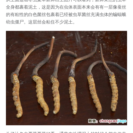
全身都裹着泥土，这是因为在虫体表面本来会有有一层像蚕丝
的有粘性的白色菌丝包裹着已经被虫草菌丝充满虫体的蝙蝠蛾
幼虫僵尸。这层丝会粘住不少泥土。