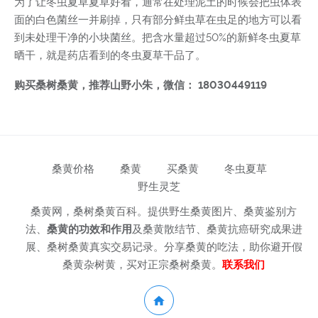
为了让冬虫夏草夏草好看，通常在处理泥土的时候会把虫体表
面的白色菌丝一并刷掉，只有部分鲜虫草在虫足的地方可以看
到未处理干净的小块菌丝。把含水量超过50%的新鲜冬虫夏草
晒干，就是药店看到的冬虫夏草干品了。
购买桑树桑黄，推荐山野小朱，微信： 18030449119
桑黄价格
桑黄
买桑黄
冬虫夏草
野生灵芝
桑黄网，桑树桑黄百科。提供野生桑黄图片、桑黄鉴别方
法、
桑黄的功效和作用
及桑黄散结节、桑黄抗癌研究成果进
展、桑树桑黄真实交易记录。分享桑黄的吃法，助你避开假
桑黄杂树黄，买对正宗桑树桑黄。
联系我们