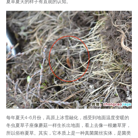
夏草夏天的样子有直观的认知。
每年夏天4-6月份，高原上冰雪融化，感受到地面温度变暖的
冬虫夏草子座像蘑菇一样生长出地面，看上去像一根嫩草芽，
所以俗称夏草。其实，它本质上是一种真菌菌丝实体，是菌类