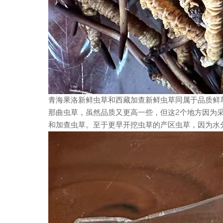
青海果洛新鲜虫草和西藏加查新鲜虫草同属于品质鲜
那曲虫草，虽然品质又更高一些，但这2个地方因为
和加查虫草。至于更早开挖虫草的产区虫草，因为水