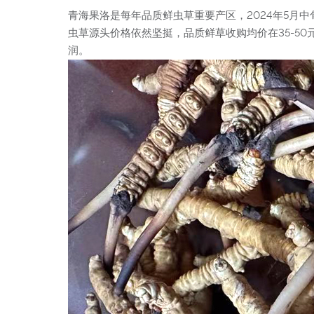
青海果洛是每年品质鲜虫草重要产区，2024年5月
虫草源头价格依然坚挺，品质鲜草收购均价在35-5
润。