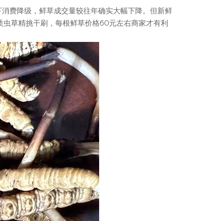
而下消费降级，鲜草成交量较往年确实大幅下降。但新鲜
质虫草精挑干刷，每根鲜草价格60元左右商家才有利