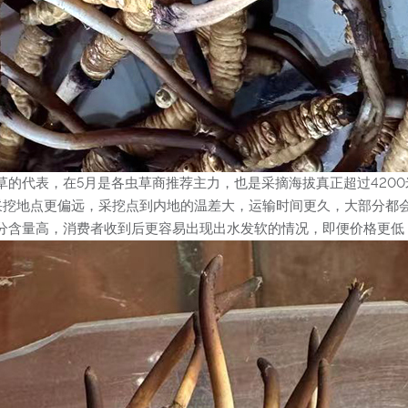
草的代表，在5月是各虫草商推荐主力，也是采摘海拔真正超过420
采挖地点更偏远，采挖点到内地的温差大，运输时间更久，大部分都
分含量高，消费者收到后更容易出现出水发软的情况，即便价格更低