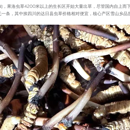
中旬，果洛虫草4200米以上的生长区开始大量出草，尽管国内自上
0元一条，其中挨四川的达日县虫草价格相对便宜，核心产区雪山乡品