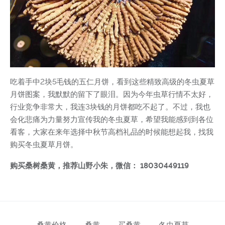
吃着手中2块5毛钱的五仁月饼，看到这些精致高级的冬虫夏草
月饼图案，我默默的留下了眼泪。因为今年虫草行情不太好，
行业竞争非常大，我连3块钱的月饼都吃不起了。不过，我也
会化悲痛为力量努力宣传我的冬虫夏草，希望我能感到到各位
看客，大家在来年选择中秋节高档礼品的时候能想起我，找我
购买冬虫夏草月饼。
购买桑树桑黄，推荐山野小朱，微信： 18030449119
桑黄价格
桑黄
买桑黄
冬虫夏草