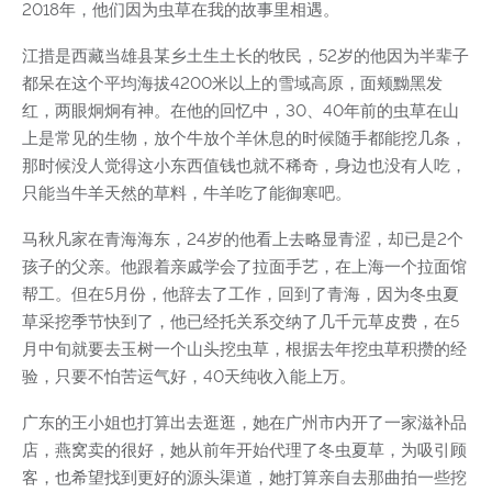
2018年，他们因为虫草在我的故事里相遇。
江措是西藏当雄县某乡土生土长的牧民，52岁的他因为半辈子
都呆在这个平均海拔4200米以上的雪域高原，面颊黝黑发
红，两眼炯炯有神。在他的回忆中，30、40年前的虫草在山
上是常见的生物，放个牛放个羊休息的时候随手都能挖几条，
那时候没人觉得这小东西值钱也就不稀奇，身边也没有人吃，
只能当牛羊天然的草料，牛羊吃了能御寒吧。
马秋凡家在青海海东，24岁的他看上去略显青涩，却已是2个
孩子的父亲。他跟着亲戚学会了拉面手艺，在上海一个拉面馆
帮工。但在5月份，他辞去了工作，回到了青海，因为冬虫夏
草采挖季节快到了，他已经托关系交纳了几千元草皮费，在5
月中旬就要去玉树一个山头挖虫草，根据去年挖虫草积攒的经
验，只要不怕苦运气好，40天纯收入能上万。
广东的王小姐也打算出去逛逛，她在广州市内开了一家滋补品
店，燕窝卖的很好，她从前年开始代理了冬虫夏草，为吸引顾
客，也希望找到更好的源头渠道，她打算亲自去那曲拍一些挖