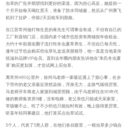
虫草的广告并期望找到更好的渠道。因为担心高反，她提前一
个月开始每天喝红景天，准备了防水羽绒服，然后从广州乘飞
机到了拉萨，停留2天后租车到那曲。
在江苏常州做灯饰生意的蒋先生可谓事业有成，不但有自己的
工厂和直销门店，在国内多个城市也投资有商铺按年收租金。
大约十年前朋友圈子流行吃冬虫夏草养生，不但自己每天吃，
逢年过节也会购买些虫草礼盒送亲朋领导，他一直是当地某传
统滋补品牌VIP会员。直到去年圈内朋友告诉他在“朱氏冬虫夏
草”购买更划算，才尝试网上买虫草。
离常州480公里外，徐州乌老师一家最近遇上了烦心事，在乡
下劳作的老父亲最近突然染病，浑身无力，走路气喘得厉害。
马老师开车将老人家接到城里照顾，由于乌老师住在90年代
修的教师集资房5楼，没有电梯，老父亲也只能成天呆家里，
常咳嗽不止。吃了不少药也只能短时有效，晚上咳得更厉害。
听某年轻同事建议，他打算买点虫草试试。
5个人，代表了5类人群，在他们各自眼里，一根虫草多少钱合