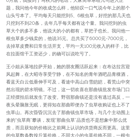
6月底，我接到了马秋凡的电话，大家简单寒暄几句进入正
题，我问他今年的收成怎么样，他轻叹一口气说今年上的那个
山头亏本了。平均每天只能挖到5、6根虫草，好挖的那几天也
只挖到不到20条，去年几乎每天都有这个量。我问挖到的虫
草大个的多不多，他说大的小的都有，草把子也长。我问他一
根虫草多少钱卖的，他说35元。总共买了6000元-7000元，
去掉草皮费和日常生活开支，平均一天100元收入的样子，比
在拉面馆干工资还少，的确可以说吃亏了。
王小姐从落地拉萨开始，她的朋友圈活跃起来：在布达拉宫迎
风起舞，在大昭寺享受宁静，在不知名的青年酒吧品青稞酒，
看蓝天白云低垂伸手可及，看途中高山白雪皑皑，看荒山中突
然出现的碧水明镜。不过，这一切欢喜在那曲镇批发市场门口
正经摆拍后就发生了改变。野宿那曲镇还是没有逃过高反，一
夜头晕脑胀无眠，更得知在那曲即便办了虫草收购证也上不了
虫草山。再次昏昏沉沉去了那曲镇虫草市场，与几个主动围上
来的“虫草商”攀谈，发现“那曲虫草”品质也不是想象中那么优
质，而且获知的价格比之前网上认识的供货商反而更高。这里
的虫草数条数按斤算价格，不同大小的虫草价格不同，一根虫