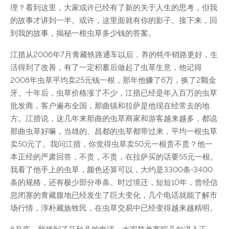
理？看到这里，大家或许已经有了新的关于人生的思考，但我
的故事才讲到一半。或许，这里面就有你的影子。接下来，回
到我的故事，揭秘一根虫草多少钱的答案。
江措从2006年7月青藏铁路通车以后，养的牦牛销路更好，生
活得到了改善，有了一定积蓄后做起了虫草生意，他记得
2008年虫草平均卖25元钱一根，那年他赚了6万，换了2颗金
牙。十年后，虫草价格涨了不少，江措已经是年入百万的虫草
批发商，客户遍布全国，那曲镇和拉萨是他现在经常去的地
方。江措说，这几年来那曲的虫草商家和游客越来越多，都说
那曲虫草好嘛，当雄的、昌都的虫草都带过来，平均一根虫草
卖50元了。我问江措，你觉得虫草卖50元一根贵不贵？他一
本正经的严肃回答，不贵，不贵，在拉萨买的话要55元一根。
我看了他手上的虫草，颜色还算可以，大约是3300条-3400
条的规格，还有极少部分串条。时过境迁，短短10年，曾经信
息闭塞的青藏腹地已经发生了巨大变化，几个电话就能了解市
场行情，淳朴藏族牧民，在虫草交易中已经变得越来越精明。