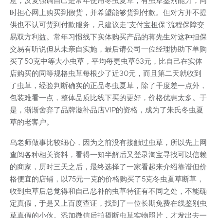
意，反复强调自己是常年使用冬虫夏草，有虫草鉴别能力，同
时担心网上购买到假货，并希望能够货到付款。但对方并不提
供也不认可货到付款服务，只建议走“支付宝担保”流程保障交
易双方利益。常年习惯线下实体购买产品的蒋先生对这种担保
交易有听说但从未亲自实施，最后请公司一位经理协助下单购
买了50克中等大小虫草，平均每更虫草63元，比自己在实体
店购买的同等规格虫草每根少了近30元，而且第二天就收到
了虫草，经验判断确实的正品冬虫夏草，除了干度差一点外，
包装难看一点，整体品质比线下买的更好，价格优惠太多。于
是，渐渐舍弃了品牌滋补品店VIP的资格，成为了朱氏冬虫夏
草的老客户。
乌老师做事比较细心，因为之前没有接触过虫草，所以先上网
查阅各种相关资料，看得一知半解后又登录淘宝寻找可以信赖
的商家，历时三天之后，最终选择了一家看起来介绍靠谱但价
格便宜的店铺，以75元一克的价格购买了5克冬虫夏草断草，
收到虫草后总觉得和自己恶补的虫草特征有不同之处，不能确
定真假，于是又上百度查证，找到了一位长期免费在线鉴别虫
草真假的小伙。添加微信后拍摄断虫草实物照片，才发出去一