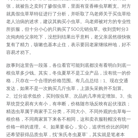
张，就被告之卖到了掺假虫草，里面有亚香棒虫草断支。对方
就真假虫草草特征进行了分析，并听取了乌老师关于买虫草给
老人治病的述求，建议其购买小虫草。乌老师被对方的专业性
所折服，但十分小心的只购买了500元销虫草。收到货时分3
次炖肉给父亲吃下，没想到结果出乎意料，老父亲居然很快恢
复有了精力，咳嗽也基本止住，表示要回老家继续种地，好不
容易才劝下。
故事到这里告一段落，各位看官可能到底都没有看明白到底一
根虫草多少钱。其实，冬虫夏草不是工业产品，没有统一的价
格，只存在一个合理的价格范围。有几点总结：1、现在交通
发达，如果不是一次购买几斤虫草，上源头采购并不划算。
2、过分追求低价，买到假虫草、次品的几率肯定增加。3、虫
草统货交易有大有小，有串断，价格随市场反映有起伏涨跌；
精选虫草属于商家手工分类，不同大小、不同外观的虫草每一
根价格，不同商家算下来各不相同，这和卖衣服鞋帽没有统一
价格一样的道理。4、如果要省心，安心，追求性价比的同时
还希望获得品质虫草，找“朱氏冬虫夏草”，其实就是笔者本