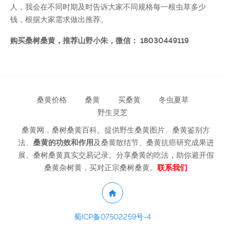
人，我会在不同时期及时告诉大家不同规格每一根虫草多少
钱，根据大家需求做出推荐。
购买桑树桑黄，推荐山野小朱，微信： 18030449119
桑黄价格
桑黄
买桑黄
冬虫夏草
野生灵芝
桑黄网，桑树桑黄百科。提供野生桑黄图片、桑黄鉴别方
法、
桑黄的功效和作用
及桑黄散结节、桑黄抗癌研究成果进
展、桑树桑黄真实交易记录。分享桑黄的吃法，助你避开假
桑黄杂树黄，买对正宗桑树桑黄。
联系我们
蜀ICP备07502259号-4