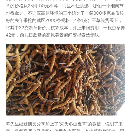
草的价格从25到100元不等，而且不让挑选，哪怕一个细肉节
也得拿走。不适应高原环境的王小姐选了一袋300多克品质较
好的去年采挖的藏区2000条规格（4条1克）干草统货买下，
将其中32克断草折价后核算成本，算上来回费用，一根虫草摊
42元，前几日欣赏的高原美景瞬间变得索然无味。
蒋先生经过朋友分享加上了“朱氏冬虫夏草”的微信，说明了来