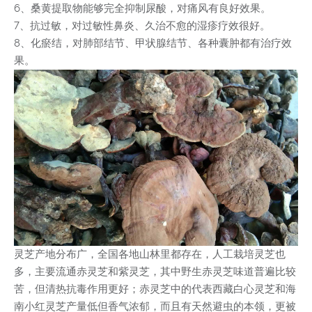
6、桑黄提取物能够完全抑制尿酸，对痛风有良好效果。
7、抗过敏，对过敏性鼻炎、久治不愈的湿疹疗效很好。
8、化瘀结，对肺部结节、甲状腺结节、各种囊肿都有治疗效
果。
灵芝产地分布广，全国各地山林里都存在，人工栽培灵芝也
多，主要流通赤灵芝和紫灵芝，其中野生赤灵芝味道普遍比较
苦，但清热抗毒作用更好；赤灵芝中的代表西藏白心灵芝和海
南小红灵芝产量低但香气浓郁，而且有天然避虫的本领，更被