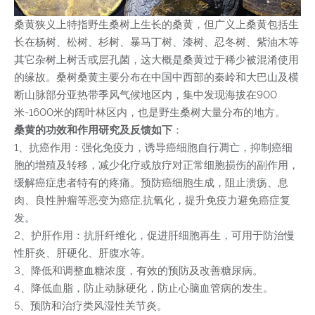
桑黄狭义上特指野生桑树上生长的桑黄，但广义上桑黄包括生
长在杨树、松树、杉树、暴马丁树、漆树、忍冬树、紫油木等
其它杂树上树舌或层孔菌，这大概是桑黄过于稀少被混淆使用
的缘故。桑树桑黄主要分布在中国中西部的秦岭和大巴山及横
断山脉部分亚热带季风气候地区内，集中发现海拔在900
米-1600米的阔叶林区内，也是野生桑树大量分布的地方。
桑黄的功效和作用研究及反馈如下
：
1、抗癌作用：强化免疫力，诱导癌细胞自行凋亡，抑制癌细
胞的增殖及转移，减少化疗或放疗对正常细胞损伤的副作用，
缓解癌症患者特有的疼痛。预防癌细胞生成，阻止溃疡、息
肉、良性肿瘤等恶变为癌症,抗氧化，提升免疫力避免癌症复
发。
2、护肝作用：抗肝纤维化，促进肝细胞再生，可用于防治慢
性肝炎、肝硬化、肝腹水等。
3、降低和调整血糖浓度，有效的预防及改善糖尿病。
4、降低血脂，防止动脉硬化，防止心脑血管病的发生。
5、预防和治疗类风湿性关节炎。