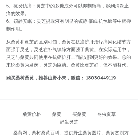
5、抗炎镇痛：灵芝中的多糖成分可以抑制镇痛，起到消炎止
痛的效果。
6、镇静安眠：灵芝提取液有明显的镇静,催眠,抗惊厥等中枢抑
制作用。
从桑黄和灵芝的区别可知，桑黄在抗癌护肝治疗痛风化结节方
面强于灵芝，灵芝在补气镇静方面强于桑黄。在实际运用中，
灵芝与桑黄共同使用在抗癌护肝上面能起到更好的效果。总的
来说桑黄为君药，灵芝为臣药。桑黄比灵芝好，但不能替代。
购买桑树桑黄，推荐山野小朱，微信： 18030449119
桑黄价格
桑黄
买桑黄
冬虫夏草
野生灵芝
桑黄网，桑树桑黄百科。提供野生桑黄图片、桑黄鉴别方