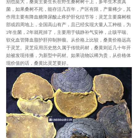
别也挺大，桑黄主要生长在野生桑树树干上，多年生木质真
菌，如果桑树不死，能存活几百年，产区有限，产量稀少，其
作用主要有降血糖降尿酸止疼护肝化结节等；灵芝主要腐树根
部或四周地上，全国高山有产，且已经实现大量人工种植，为
1年生菌，2年就死掉了，主要用于镇静补气安神，止咳平喘、
软化血管降血脂护肝抑制肿瘤。从价格上比较，桑黄价格远高
于灵芝。灵芝应用历史悠久属于传统药材，桑黄则近几十年开
始被发现传播，为新型中药材。如果说物以稀为贵，从价格体
现价值的话，桑黄比灵芝要好。