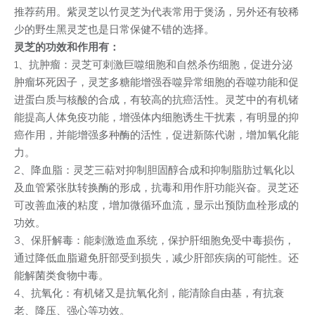
推荐药用。紫灵芝以竹灵芝为代表常用于煲汤，另外还有较稀
少的野生黑灵芝也是日常保健不错的选择。
灵芝的功效和作用有：
1、抗肿瘤：灵芝可刺激巨噬细胞和自然杀伤细胞，促进分泌
肿瘤坏死因子，灵芝多糖能增强吞噬异常细胞的吞噬功能和促
进蛋白质与核酸的合成，有较高的抗癌活性。灵芝中的有机锗
能提高人体免疫功能，增强体内细胞诱生干扰素，有明显的抑
癌作用，并能增强多种酶的活性，促进新陈代谢，增加氧化能
力。
2、降血脂：灵芝三萜对抑制胆固醇合成和抑制脂肪过氧化以
及血管紧张肽转换酶的形成，抗毒和用作肝功能兴奋。灵芝还
可改善血液的粘度，增加微循环血流，显示出预防血栓形成的
功效。
3、保肝解毒：能刺激造血系统，保护肝细胞免受中毒损伤，
通过降低血脂避免肝部受到损失，减少肝部疾病的可能性。还
能解菌类食物中毒。
4、抗氧化：有机锗又是抗氧化剂，能清除自由基，有抗衰
老、降压、强心等功效。