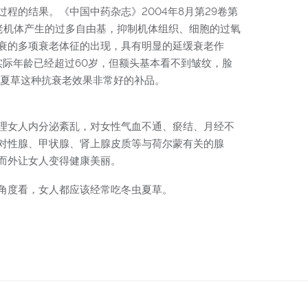
的结果。《中国中药杂志》2004年8月第29卷第
老机体产生的过多自由基，抑制机体组织、细胞的过氧
致衰的多项衰老体征的出现，具有明显的延缓衰老作
实际年龄已经超过60岁，但额头基本看不到皱纹，脸
虫夏草这种抗衰老效果非常好的补品。
理女人内分泌紊乱，对女性气血不通、瘀结、月经不
对性腺、甲状腺、肾上腺皮质等与荷尔蒙有关的腺
而外让女人变得健康美丽。
角度看，女人都应该经常吃冬虫夏草。