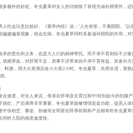
很多额外的好处。冬虫夏草对女人的功效除了表现为滋补肺肾外，还
人吃这玩意比较好。《黄帝内经》说：“人生有形，不离阴阳。”以
阴阳偏盛偏衰现象，就会生病。冬虫夏草同时具备滋补阴阳的作用，
传承的责任和义务，也是大人们的精神寄托。而不孕不育则给不少家
填精养血，对肝肾不足，房事不济带来的不孕不育有益。其食补方法是用
加水、料酒，用大火煮沸后改小火煲2小时。冬虫夏草，先用水浸，煲
食用。
合
复合速度。对女人来说，母亲在怀孕及生育过程中(特别如今的剖腹产
下病灶，产后调养非常重要。冬虫夏草能够增强造血功能，提高人体
道中张柏芝、黎姿、孙俪等女明星在怀孕前期和产后都有吃冬虫夏草
比同时入院的病患速度快。