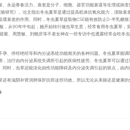
、永远青春活力。衰老是分子、细胞、器官功能衰退等生理或病变过程
实验研究》。论文指出冬虫夏草是通过提高机体抗氧化能力，清除衰
缓衰老的作用。同时，冬虫夏草提取物CSE能有效防止D-半乳糖
板，从90年中旬起，她开始转行做虫草生意，经常食用冬虫夏草，
潘迎紫、周慧敏、刘晓庆等不老女神在一些专访中也透露经常会吃冬
不孕、停经绝经等和内分泌系统功能相关的各种问题。冬虫夏草能调
用，治疗由内分泌系统失调所引起的疾病性疲劳。冬虫夏草可以通过
。同时，虫草还能淡化由性功能障碍及内分泌失调引起的斑点，由内
草还有滋阴补肾润肺保肝抗癌这些功效。所以无论从美丽还是健康的
9