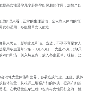
能提高女性受孕几率起到孕妇保胎的作用，加快产妇
生理病理来看，正常的生理活动，全依靠人体内的“阳
对男女都适用，冬虫夏草女人能吃！
庭带来愁云，影响家庭和谐。当然，不孕不育是女人
冬虫夏草12条（3克-5克），火腿25克，鸡1只
熟的鸡肉和汤，倒入炖盅内，放入冬虫夏草、味精、盐
)会消耗大量体能和营养，容易造成气虚、血虚、肢体
线粒体能量，从根源上增强产妇的体质，提高产妇的
煲汤。在我经营虫草过程中也有与女性同行交流，她