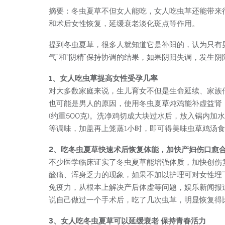
摘要：冬虫夏草不但女人能吃，女人吃虫草还能带来
和术后女性恢复，延缓衰老淡化斑点等作用。
提到冬虫夏草，很多人就知道它是补阳的，认为只有男
气”和“阴精”保持协调的结果，如果阴阳失调，发生
1、女人吃虫草提高女性受孕几率
对大多数家庭来说，生儿育女不但是生命延续、家族
也可能是男人的原因，使用冬虫夏草炖鸡能补虚益肾，
(约重500克)。洗净鸡切成大块过水后，放入锅内
等调味，加盖再上笼蒸1小时，即可得美味虫草鸡汤
2、吃冬虫夏草快速术后恢复体能，加快产妇伤口愈
不少医学临床证实了冬虫夏草能增强体质，加快创伤
酸痛、浑身乏力的现象，如果不加以护理可对女性埋
免疫力，从根本上解决产后体虚等问题，娱乐新闻报
说自己做过一个手术后，吃了几次虫草，明显恢复得
3、女人吃冬虫夏草可以延缓衰老 保持青春活力