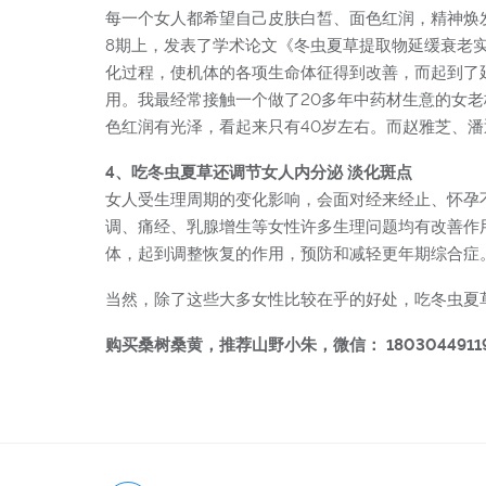
每一个女人都希望自己皮肤白皙、面色红润，精神焕发
8期上，发表了学术论文《冬虫夏草提取物延缓衰老
化过程，使机体的各项生命体征得到改善，而起到了延
用。我最经常接触一个做了20多年中药材生意的女老
色红润有光泽，看起来只有40岁左右。而赵雅芝、
4、吃冬虫夏草还调节女人内分泌 淡化斑点
女人受生理周期的变化影响，会面对经来经止、怀孕
调、痛经、乳腺增生等女性许多生理问题均有改善作
体，起到调整恢复的作用，预防和减轻更年期综合症
当然，除了这些大多女性比较在乎的好处，吃冬虫夏
购买桑树桑黄，推荐山野小朱，微信： 1803044911