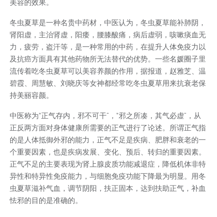
美容的效果。
冬虫夏草是一种名贵中药材，中医认为，冬虫夏草能补肺阴，
肾阳虚，主治肾虚，阳痿，腰膝酸痛，病后虚弱，咳嗽痰血无
力，疲劳，盗汗等，是一种常用的中药，在提升人体免疫力以
及抗癌方面具有其他药物所无法替代的优势。一些名媛圈子里
流传着吃冬虫夏草可以美容养颜的作用，据报道，赵雅芝、温
碧霞、周慧敏、刘晓庆等女神都经常吃冬虫夏草用来抗衰老保
持美丽容颜。
中医称为“正气存内，邪不可干”，“邪之所凑，其气必虚”，从
正反两方面对身体健康所需要的正气进行了论述。所谓正气指
的是人体抵御外邪的能力，正气不足是疾病、肥胖和衰老的一
个重要因素，也是疾病发展、变化、预后、转归的重要因素。
正气不足的主要表现为肾上腺皮质功能减退症，降低机体非特
异性和特异性免疫能力，与细胞免疫功能下降最为明显。用冬
虫夏草滋补气血，调节阴阳，扶正固本，达到扶助正气，补血
怯邪的目的是准确的。