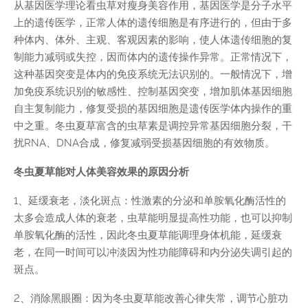
从基因医学理论看虫草对瘦身美容作用，基因医学是分子水平
上的遗传医学，正常人体的遗传细胞是有序进行的，但由于多
种体内、体外、主观、客观因素的影响，使人体遗传细胞的复
制能力减弱或失控，因而体内的遗传操作异常。正常情况下，
这种基因突变是体内的免疫系统无法识别的。一般情况下，增
加免疫系统识别的敏感性、控制基因突变，增加肌体基因细胞
自主复制能力，修复受损的基因细胞是遗传医学体内操作的重
中之重。冬虫夏草富含的虫草素是调控异常基因细胞分裂，干
扰RNA、DNA合成，修复减弱受损基因细胞的有效物质。
冬虫夏草能对人体美容效果的原因分析
1、延缓衰老，淡化斑点：性激素的分泌和单胺氧化酶活性的
太多会造成人体的衰老，虫草能明显提高性功能，也可以抑制
单胺氧化酶的活性，因此冬虫夏草能调理身体机能，延缓衰
老，在同一时间可以冲淡因为性功能障碍和内分泌失调引起的
斑点。
2、消除黑眼圈：因为冬虫夏草能改善心律失常，调节心脏功