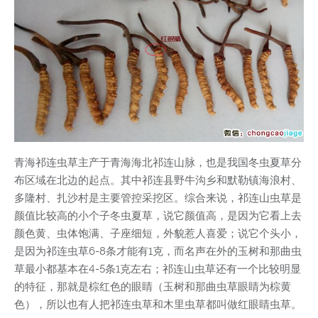
青海祁连虫草主产于青海海北祁连山脉，也是我国冬虫夏草分
布区域在北边的起点。其中祁连县野牛沟乡和默勒镇海浪村、
多隆村、扎沙村是主要管控采挖区。综合来说，祁连山虫草是
颜值比较高的小个子冬虫夏草，说它颜值高，是因为它看上去
颜色黄、虫体饱满、子座细短，外貌惹人喜爱；说它个头小，
是因为祁连虫草6-8条才能有1克，而名声在外的玉树和那曲虫
草最小都基本在4-5条1克左右；祁连山虫草还有一个比较明显
的特征，那就是棕红色的眼睛（玉树和那曲虫草眼睛为棕黄
色），所以也有人把祁连虫草和木里虫草都叫做红眼睛虫草。