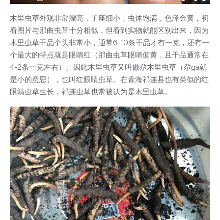
木里虫草外观非常漂亮，子座细小，虫体饱满，色泽金黄，初
看图片与那曲虫草十分相似，但看到实物就能区别出来，因为
木里虫草干品个头非常小，通常6-10条干品才有一克，还有一
个最大的特点就是眼睛红（那曲虫草眼睛偏黄，且干品通常在
4-2条一克左右）。因此木里虫草又叫做尕木里虫草（尕ga就
是小的意思），也叫红眼睛虫草。在青海祁连县也有类似的红
眼睛虫草生长，祁连虫草也常被认为是木里虫草。