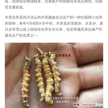
短，虫体短但饱满粗黄，光看图片和那曲虫草形态相似，但腺
苷含量较低。
木里虫草是四川凉山州木里藏族自治县产的一种红眼睛小虫草
的简称，每年4月初到4月中旬，木里县的东朗乡、水洛乡、麦
日乡等雪山坡上陆续有虫草生长出来，也是青藏高原边缘产区
最先出产的虫草之一。