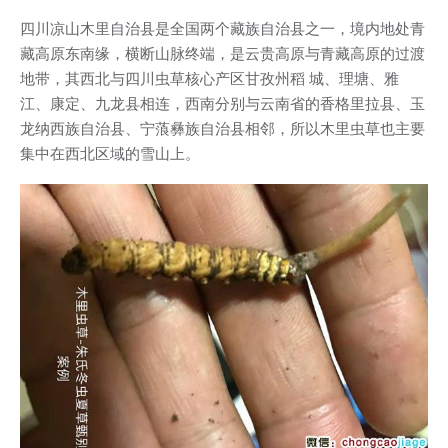
四川凉山木里自治县是全国两个藏族自治县之一，境内地处青
藏高原东南缘，横断山脉终端，是云贵高原与青藏高原的过渡
地带，其西北与四川虫草核心产区甘孜州稻 城、理塘、雅
江、康定、九龙县相连，西南分别与云南省的香格里拉县、玉
龙纳西族自治县、宁蒗彝族自治县相邻，所以木里虫草也主要
集中在西北区域的雪山上。