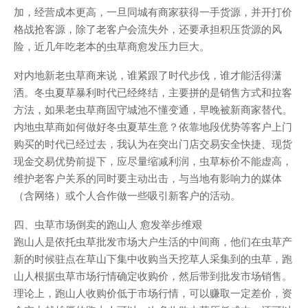
加，经营成本更高，一旦同城有商家获得一手货源，并开打价
格战抢客源，除了老客户会流失外，还要承担积压货源的风
险，近几年吃老本的虫草商愈发压力巨大。
对内地新老虫草商来说，谁紧跟了时代步伐，谁才能活得潇
洒。冬虫夏草暴利时代已经终结，主要拼的是销售方式和拉客
方法，如果老虫草商固守城池不懂变通，早晚被新商家替代。
内地虫草商如何做好冬虫夏草生意？依靠地段优势等客户上门
购买的时代已经过去，我认为在突出门店交易安全快捷、现货
现金交易优势前提下，应尽量缩减利润，虫草标价不能虚高，
维护老客户关系的同时要主动出击，与当地有影响力的媒体
（含网络）或个人合作做一些吸引新客户的活动。
四、虫草市场倒卖的跑山人 愈发举步维艰
跑山人是依托虫草批发市场大户生活的中间商，他们在虫草产
新的时候驻点在草山下集中收购当天挖草人采集到的虫草，跑
山人根据虫草市场行情确定收购价，然后带到批发市场销售。
理论上，跑山人收购价低于市场行情，可以赚取一定差价，资