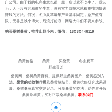
广公司。由于我的电商生意也很一般，所以就不吹牛了。我认
为，天下没有容易做的生意，没有实力或技术就很难找到快速
赚钱的方法。何况，冬虫夏草每年产量基本固定，总产值有
限，无非是以小博大，后浪打前浪，网络大牛们不要来参战。
购买桑树桑黄，推荐山野小朱，微信： 18030449119
桑黄价格
桑黄
买桑黄
冬虫夏草
野生灵芝
桑黄网，桑树桑黄百科。提供野生桑黄图片、桑黄鉴别方
法、
桑黄的功效和作用
及桑黄散结节、桑黄抗癌研究成果进
展、桑树桑黄真实交易记录。分享桑黄的吃法，助你避开假
桑黄杂树黄，买对正宗桑树桑黄。
联系我们