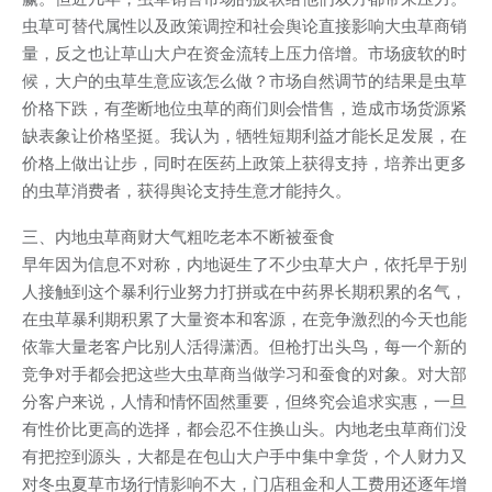
虫草可替代属性以及政策调控和社会舆论直接影响大虫草商销
量，反之也让草山大户在资金流转上压力倍增。市场疲软的时
候，大户的虫草生意应该怎么做？市场自然调节的结果是虫草
价格下跌，有垄断地位虫草的商们则会惜售，造成市场货源紧
缺表象让价格坚挺。我认为，牺牲短期利益才能长足发展，在
价格上做出让步，同时在医药上政策上获得支持，培养出更多
的虫草消费者，获得舆论支持生意才能持久。
三、内地虫草商财大气粗吃老本不断被蚕食
早年因为信息不对称，内地诞生了不少虫草大户，依托早于别
人接触到这个暴利行业努力打拼或在中药界长期积累的名气，
在虫草暴利期积累了大量资本和客源，在竞争激烈的今天也能
依靠大量老客户比别人活得潇洒。但枪打出头鸟，每一个新的
竞争对手都会把这些大虫草商当做学习和蚕食的对象。对大部
分客户来说，人情和情怀固然重要，但终究会追求实惠，一旦
有性价比更高的选择，都会忍不住换山头。内地老虫草商们没
有把控到源头，大都是在包山大户手中集中拿货，个人财力又
对冬虫夏草市场行情影响不大，门店租金和人工费用还逐年增