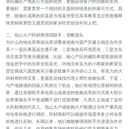
突出藏区产地其它方面的优势，更能获得客户的信赖和支持。
要做好，需要贯穿一个很好的主题和持续美好的展示方式。我
想，能做出成果的应该是当地某些受过高等教育见过世面懂网
络营销有梦想又愿意回到家乡吃苦创业年轻人吧。
二、包山大户药材商强强联手，垄断源头
为什么内地虫草商或虫草消费者很难与源产区建立稳定合作关
系？一是距离遥远交通不便，二是海拔高环境恶劣，三是文化
语言差异导致沟通困难，比如，核心产区的藏民希望直接获得
现金把手中的虫草全部卖光，内地没有实力的小商家则希望见
货交易或只愿意购买少量还犹豫不决并担心上当。有实力的大
药材商时间宝贵，更愿意花钱找代理人帮忙收购虫草。于是，
与产地接壤的回族人民抓住了机会，他们有地理位置相邻的优
势，通过亲朋联手承包草山或者进村收购虫草的方式将大部分
虫草掌握在手中形成圈子进行货源垄断，久而久之就成了这些
大药材商的代言人。包山大户或收购大户能通过当年产量高低
对虫草价格进行调控，药材商则可以根据市场需求多少对虫草
价格进行反制。长期以来，他们都能够强强联手共进退合作共
赢。但近几年，虫草销售市场的疲软给他们双方都带来压力。