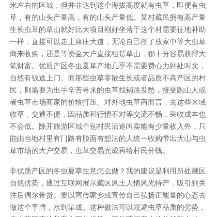
米左右的区域，但并非达到这个海拔高度就有虫草，即便有虫
草，有的山头产量高，有的山头产量低。某村藏民拥有高产量
生长虫草的草山就好比大项目刚好坐落于这个村需要征地补助
一样，直接可以走上康庄大道，无论自己挖了放家中等大虫草
商来收购，还是等资金大户直接租赁草山，都十分容易获得大
笔财富。优质产区冬虫夏草产地几乎不需要费心力到处叫卖，
自然有钱送上门。而那些虫草零散生长或者品质不高产区的村
民，则需要为出手辛苦寻来的虫草找销路发愁，接受跑山人或
者虫草市场商家的价格打压。对外地虫草商而言，去这些区域
收草，交通不便，因品质和行情不对等交流不畅，采收成本也
不会低。除开旅游区域个别村民沿途叫卖能有少量收入外，只
能由当地村里有门路有脸面有想法的人统一收购带出大山与虫
草市场的大户交易，虫草交易完成再给村民分钱。
非优质产区的冬虫夏草生意怎么做？我的建议是利用所处藏区
自然优势，通过互联网展示藏区风土人情风光特产，吸引到关
注后偶尔带货。要以宣传家乡或宣传自己弘扬正能量的心态去
做这个事情，水到渠成。这种做法可以规避虫草品质的劣势，