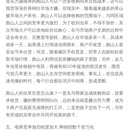
金实力越雄厚的跑山人可以一次多收购虫草压低成本，还可以
囤货等涨价再销往市场大赚。但现实中，随着越来越多的草山
被市场大户承包，跑山人可以选择收购的范围缩小，与同区域
跑山人之间的竞争更为激烈，为了收到虫草，不得不加价；其
次市场大户可以坐地砍价比耐心，在与市场商户交易的过程中
还会有水分、完整度等损耗，跑山人在市场多呆一天，其成本
就多一天，如果遇上行情波动周期长，商户不收货，跑山人甚
至会亏本出货；何况，随着藏区手机普及，挖草人也能轻松获
取市场行情，跑山人利用信息差赚钱的路子受阻；另外，这几
年虫草价格稳中有跌，再难有前20年猛涨的情况发生，囤货
亏损几率更大，跑山人生存空间愈发艰难。事实上，在信息高
速传播的时代，每个行业都在消灭中间商，形成垄断。
跑山人的虫草生意怎么做？一是先与商家达成收购协议，按要
求收货，赚的费用明明白白，总的来说就是赚点劳力费，成为
大商户无底薪无保障的打工仔。二是把路子交给下一代，与学
有所成的后辈合作共同开拓新的路子。
五、电商竞争激烈程度加大 网销招数千变万化