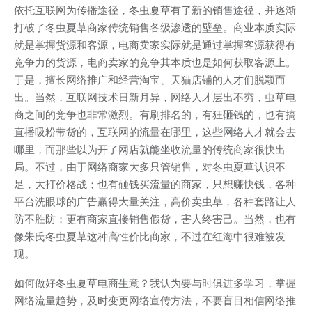
依托互联网为传播途径，冬虫夏草有了新的销售途径，并逐渐
打破了冬虫夏草商家传统销售各级渗透的壁垒。商业本质实际
就是掌握货源和客源，电商卖家实际就是通过掌握客源获得有
竞争力的货源，电商卖家的竞争其本质也是如何获取客源上。
于是，擅长网络推广和经营淘宝、天猫店铺的人才们脱颖而
出。当然，互联网技术日新月异，网络人才层出不穷，虫草电
商之间的竞争也非常激烈。有刷排名的，有狂砸钱的，也有搞
直播吸粉带货的，互联网的流量在哪里，这些网络人才就会去
哪里，而那些以为开了网店就能坐收流量的传统商家很快出
局。不过，由于网络商家大多只管销售，对冬虫夏草认识不
足，大打价格战；也有砸钱买流量的商家，只想赚快钱，各种
平台洗眼球的广告赢得大量关注，高价卖虫草，各种套路让人
防不胜防；更有商家直接销售假货，害人终害己。当然，也有
像朱氏冬虫夏草这种高性价比商家，不过在红海中很难被发
现。
如何做好冬虫夏草电商生意？我认为要与时俱进多学习，掌握
网络流量趋势，及时变更网络宣传方法，不要盲目相信网络推