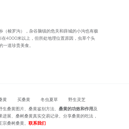
乡（梭罗沟），杂谷脑镇的危关和薛城的小沟也有极
分布在4000米以上，但所处地理位置原因，虫草个头
的一道珍贵美食。
桑黄
买桑黄
冬虫夏草
野生灵芝
野生桑黄图片、桑黄鉴别方法、
桑黄的功效和作用
及
果进展、桑树桑黄真实交易记录。分享桑黄的吃法，
正宗桑树桑黄。
联系我们