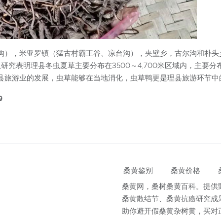
沟），米亚罗镇（猛古村霸王谷、凉台沟），夹壁乡，古尔沟和朴头
队研究表明理县冬虫夏草主要分布在3500～4,700米区域内，主要
县旅游业的发展，虫草能够在当地消化，虫草鸭更是理县旅游环节中
9
桑黄鉴别
桑黄价格
桑黄网，桑树桑黄百科。提供
桑黄散结节、桑黄抗癌研究成
助你避开假桑黄杂树黄，买对