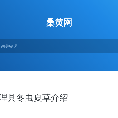
桑黄网
州理县冬虫夏草介绍