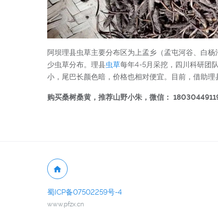
阿坝理县虫草主要分布区为上孟乡（孟屯河谷、白杨
少虫草分布。理县
虫草
每年4-5月采挖，四川科研团
小，尾巴长颜色暗，价格也相对便宜。目前，借助理
购买桑树桑黄，推荐山野小朱，微信： 1803044911
蜀ICP备07502259号-4
www.pfzx.cn