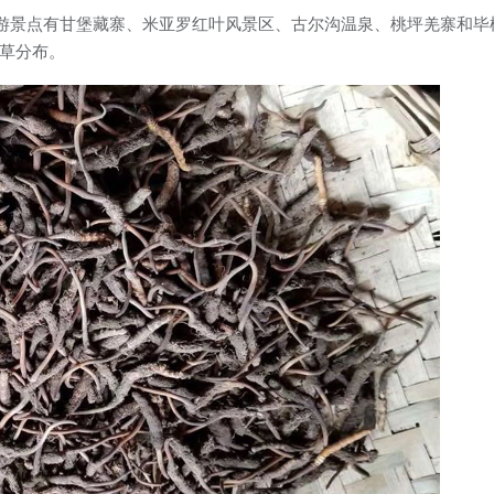
游景点有甘堡藏寨、米亚罗红叶风景区、古尔沟温泉、桃坪羌寨和毕棚
虫草分布。