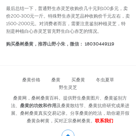
最后总结一下，普通野生赤灵芝收购价几十元到100多元，卖
价200-300元一斤。特殊野生赤灵芝品种收购价千元左右，卖
1500-2000元。对消费者而言，需要注意鉴别种植灵芝，特
别是种植白心赤灵芝冒充野生白心赤芝的情况。
购买桑树桑黄，推荐山野小朱，微信： 18030449119
桑黄价格
桑黄
买桑黄
冬虫夏草
野生灵芝
桑黄网，桑树桑黄百科。提供野生桑黄图片、桑黄鉴别方
法、
桑黄的功效和作用
及桑黄散结节、桑黄抗癌研究成果进
展、桑树桑黄真实交易记录。分享桑黄的吃法，助你避开假
桑黄杂树黄，买对正宗桑树桑黄。
联系我们