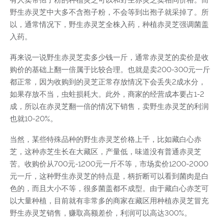
有人卖带孢子粉的种植灵芝可以和野生赤灵芝卖相同价格。而
野生赤灵芝中大多不含孢子粉，不会等到出孢子就采掉了。所
以，通常情况下，野生赤灵芝全株入药，种植赤灵芝强调菌盖
入药。
再来说一说野生赤灵芝卖多少钱一斤，通常赤灵芝的卖价是收
购价的基础上翻一倍属于比较合理。也就是卖200-300元一斤
都正常，因为收购到的灵芝正常存放情况下会丢失2成水分，
如果存放不当，虫蛀损耗大。此外，商家的经营成本要占1-2
成，所以在赤灵芝翻一倍的情况下销售，卖野生赤灵芝的利润
也就10-20%。
当然，某些特殊品种的野生赤灵芝价格上千，比如藏白心赤
芝，这种赤芝生长在大藏区，产量低，味道没有普通赤灵芝
苦。收购价从700元-1200元一斤不等，市场卖价1200-2000
元一斤，这种野生赤灵芝的特点是，柄折断可以看到菌肉是白
色的，而且大小不等，很多菌盖都不成型。由于藏白心赤芝可
以大量种植，目前就有非常多的商家在藏区用种植赤灵芝冒充
野生赤灵芝销售，赚取高额差价，利润可以高达300%。