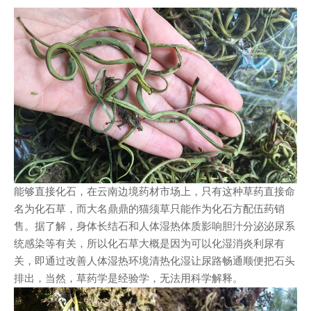
能够直接化石，在云南边境药材市场上，只有这种草药直接命
名为化石草，而大名鼎鼎的猫须草只能作为化石方配伍药销
售。据了解，身体长结石和人体湿热体质影响胆汁分泌泌尿系
统感染等有关，所以化石草大概是因为可以化湿消炎利尿有
关，即通过改善人体湿热环境清热化湿让尿路畅通顺便把石头
排出，当然，草药学是经验学，无法用科学解释。