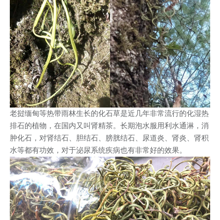
老挝缅甸等热带雨林生长的化石草是近几年非常流行的化湿热
排石的植物，在国内又叫肾精茶。长期泡水服用利水通淋，消
肿化石，对肾结石、胆结石、膀胱结石、尿道炎、肾炎、肾积
水等都有功效，对于泌尿系统疾病也有非常好的效果。