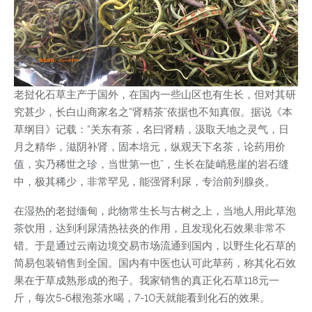
老挝化石草主产于国外，在国内一些山区也有生长，但对其研
究甚少，长白山商家名之“肾精茶”依据也不知真假。据说《本
草纲目》记载：“关东有茶，名曰肾精，汲取天地之灵气，日
月之精华，滋阴补肾，固本培元，纵观天下名茶，论药用价
值，实乃稀世之珍，当世第一也”，生长在陡峭悬崖的岩石缝
中，极其稀少，非常罕见，能强肾利尿，专治前列腺炎。
在湿热的老挝缅甸，此物常生长与古树之上，当地人用此草泡
茶饮用，达到利尿清热祛炎的作用，且发现化石效果非常不
错。于是通过云南边境交易市场流通到国内，以野生化石草的
简易包装销售到全国。国内有中医也认可此草药，称其化石效
果在于草成熟形成的孢子。我家销售的真正化石草118元一
斤，每次5-6根泡茶水喝，7-10天就能看到化石的效果。