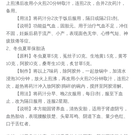
上煎沸后改用小火煎20分钟取汁，连煎2次，合并2次药汁，
备用。
【用法】将药汁分2次于饭后服用，隔日或隔2日1剂。
【说明】功能益气血，固胎元。用于治疗气血不足，冲任
不固，妊娠后易于流产、小产，表现面色无华、心悸气短、神
疲肢倦等症。
2、冬虫夏草保胎汤
【原料】冬虫夏草5克，菟丝子10克。生地黄1 5克，黄芩
10克，阿胶l0克，桑寄生10克，炙甘草5克。
【制作】将以上7味药，除阿胶外，一起放锅中，加清水
浸泡30分钟，放火上煎沸，再改用小火煎20分钟取汁，连煎2
次，趁热将药汁冲入放阿胶(捣碎)的碗内，搅拌至阿胶溶解。
【用法】将药汁分早、晚2次服用，每日l剂，服至下血
止，改为隔日服用，连服2星期。
【说明】本方能固肾养血，清热安胎，适用于肾虚阴亏，
血热胎动，表现腰酸肢楚、头晕耳鸣、阴道下血、量少色红、
口于舌红者。