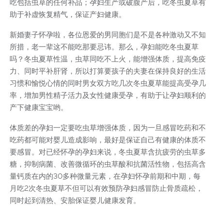
吃包括虫草的任何补品；孕妇生产或破腹产后，吃冬虫夏草有
助于补虚恢复精气，保证产妇健康。
新婚妻子怀孕啦，各位恩爱的男同胞们是不是各种激动又不知
所措，老一辈这不能吃那要忌讳。那么，孕妇能吃冬虫夏草
吗？冬虫夏草性温，虫草同吃不上火，能增强体质，提高免疫
力、同时平补肝肾，所以打算要孩子的夫妻在保持良好的生活
习惯和愉悦心情的同时男女双方吃几次冬虫夏草能提高受孕几
率，增加男性精子活力及女性健康受孕，有助于让孕妇顺利的
产下健康宝宝哟。
体质差的孕妇一定要吃虫草增强体质，因为一旦感冒吃药和不
吃药都可能对婴儿造成影响，最好是保证自己有健康的体质不
要感冒。对已经怀孕的孕妇来说，冬虫夏草含抗疲劳的虫草多
糖，抑制病菌、改善微循环的虫草酸和抗菌活性物，包括高含
量钙质在内的30多种微量元素，在孕妇怀孕前期和中期，每
月吃2次冬虫夏草不但可以有效预防孕妇感冒防止骨质疏松，
同时起到清热、安胎保证婴儿健康发育。