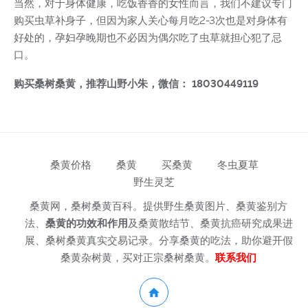
当然，对于身体健康，吃饭香香的女性而言，我们不建议专门
购买虫草补身子，但因为家人关心每月吃2-3次也是对身体有
好处的，孕妇孕晚期也不必因为偶尔吃了虫草就担心犯了忌
口。
购买桑树桑黄，推荐山野小朱，微信： 18030449119
桑黄价格
桑黄
买桑黄
冬虫夏草
野生灵芝
桑黄网，桑树桑黄百科。提供野生桑黄图片、桑黄鉴别方
法、
桑黄的功效和作用
及桑黄散结节、桑黄抗癌研究成果进
展、桑树桑黄真实交易记录。分享桑黄的吃法，助你避开假
桑黄杂树黄，买对正宗桑树桑黄。
联系我们