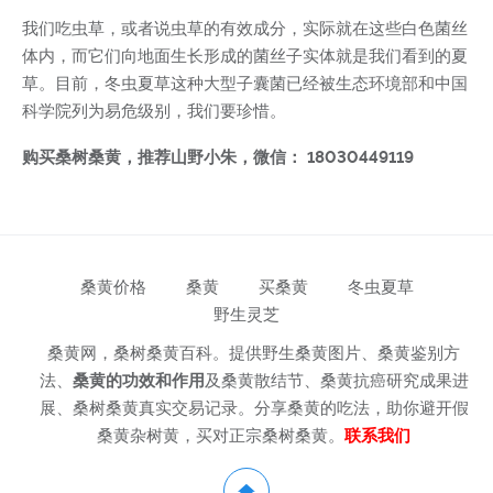
我们吃虫草，或者说虫草的有效成分，实际就在这些白色菌丝
体内，而它们向地面生长形成的菌丝子实体就是我们看到的夏
草。目前，冬虫夏草这种大型子囊菌已经被生态环境部和中国
科学院列为易危级别，我们要珍惜。
购买桑树桑黄，推荐山野小朱，微信： 18030449119
桑黄价格
桑黄
买桑黄
冬虫夏草
野生灵芝
桑黄网，桑树桑黄百科。提供野生桑黄图片、桑黄鉴别方
法、
桑黄的功效和作用
及桑黄散结节、桑黄抗癌研究成果进
展、桑树桑黄真实交易记录。分享桑黄的吃法，助你避开假
桑黄杂树黄，买对正宗桑树桑黄。
联系我们