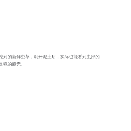
挖到的新鲜虫草，剥开泥土后，实际也能看到虫部的
灵魂的躯壳。