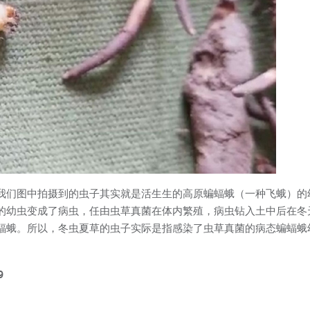
我们图中拍摄到的虫子其实就是活生生的高原蝙蝠蛾（一种飞蛾）的
的幼虫变成了病虫，任由虫草真菌在体内繁殖，病虫钻入土中后在冬
蝠蛾。所以，冬虫夏草的虫子实际是指感染了虫草真菌的病态蝙蝠蛾幼
9