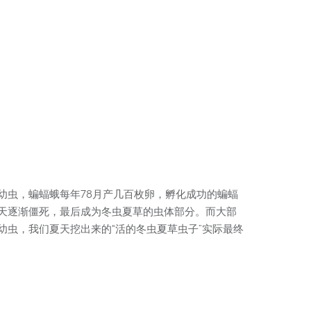
幼虫，蝙蝠蛾每年78月产几百枚卵，孵化成功的蝙蝠
天逐渐僵死，最后成为冬虫夏草的虫体部分。而大部
虫，我们夏天挖出来的“活的冬虫夏草虫子”实际最终