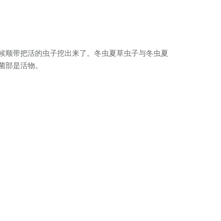
候顺带把活的虫子挖出来了。冬虫夏草虫子与冬虫夏
菌部是活物。