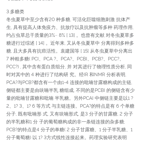
3.多糖类
冬虫夏草中至少含有20 种多糖, 可活化巨噬细胞刺激 抗体产
生, 具有提高人体免疫力、抗放疗以及抗肿瘤等多种 药理作用,
约占虫草总干质量的3%~ 8% [ 13] 。也曾有文献 对冬虫夏草多
糖进行过综述 [ 14] 。近年来, 又从冬虫夏草中 分离得到多种多
糖, 且大多具有抗癌活性。袁建国等 [ 15] 从冬虫夏草中分离出
7 种粗多糖( PCI、PCA ?、PCA?、PCBI、PCB?、PCC?、
PCC?) , 其中含有蛋白质组分, 并 对其进行了物理性质分析, 同
时对其中的 4 种进行了结构研 究。经IR 和NMR 分析表明,
PCA?与PCB?都含有一个由1-4 连接的吡喃甘露糖构成的主链,
侧链都主要是由呋喃半乳 糖组成, 不同的是PCBI 的侧链含有少
量的吡喃甘露糖和吡喃 半乳糖。另外PCAI 中侧链主要是以1 ?
2、1? 3、1? 6 等方式 与主链连接。PCA?的特点是有 6 个单糖
分子, 既有吡喃形 式, 又有呋喃形式, 是3 分子的甘露糖, 2 分子
的半乳糖和1 分 子的葡萄糖构成的非一条链连接的杂多糖;
PCB?的特点是4 分子的单糖( 2 分子甘露糖、1 分子半乳糖、1
分子葡萄糖) 以 1? 3方式线性连接起来。药理实验研究表明