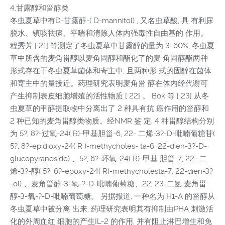
4.甘露醇和甾醇类
冬虫夏草中有D-甘露醇-( D-mannitol) , 又名虫草酸, 具 有利尿
脱水、镇咳祛痰、平喘和清除人体内强毒性自由基的 作用。
程秀芳 [ 21] 等测定了冬虫夏草中甘露醇的量为 3. 60%, 冬虫夏
草中所含的麦角甾醇以麦角固醇和酯化了的麦 角固醇酯两种
形式存在于冬虫夏草菌体和寄主中, 且两种形 式的固醇在菌体
和寄主中的量接近。药理研究表明麦角甾 醇在体内经代谢可
产生抑制表皮细胞增殖的活性物质 [ 22] 。 Bok 等 [ 23] 从冬
虫夏草的甲醇提取物中分离出了 2 种具有抗 癌作用的甾醇和
2 种已知的麦角甾醇类物质。经NMR 鉴 定, 4 种甾醇结构分别
为 5?, 8?-过氧-24( R)-甲基胆甾-6, 22- 二烯-3?-D-吡喃葡糖苷(
5?, 8?-epidioxy-24( R )-methycholes- ta-6, 22-dien-3?-D-
glucopyranoside) 、5?, 6?-环氧-24( R)-甲基 胆甾-7, 22- 二
烯-3?-醇( 5?, 6?-epoxy-24( R)-methycholesta-7, 22-dien-3?
-ol) 、麦角甾醇-3-氧-?-D-吡喃葡萄糖、22, 23-二氢 麦角甾
醇-3-氧-?-D-吡喃葡萄糖。 另据报道, 一种名为 H1-A 的甾醇从
冬虫夏草中被分离 出来, 药理研究表明其有抑制由PHA 刺激活
化的外周血红 细胞的产生IL-2 的作用, 并有阻止淋巴增生和免