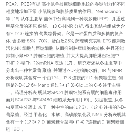
PCA?、PCB?有提 高小鼠单核巨噬细胞系统的吞噬能力和不同
程度地增加正常 小鼠胸腺和脾脏质量的作用。Methacanon
等 [ 16] 从冬虫夏草 菌体中分离得到一种表多糖( EPS) , 并通过
甲基化后的还原 裂解、 13 C-NMR 分析, 得出其结构组成为含
有?( 1? 3) 连接的 葡聚糖骨架。它是一种蛋白质和多糖的复合
体, 含多糖 65%~ 70%、蛋白质25%, 药理研究表明 EPS 能刺激
活化NK 细胞与巨噬细胞, 从而抑制肿瘤细胞的转移; 并且还能
抑制小鼠H22 肿瘤细胞的增殖, 并大大提高脾脏淋巴细胞中
TNF-? 与IFN-?的mRNA 表达 [ 17] 。研究者还从冬虫夏草中
分离出一种甘露葡 聚糖, 并通过?-D-淀粉酶水解、IR 与NMR
分析表明其含有一 个由1 ?4、1? 3 连接的?-D-葡聚糖主链, 侧
链是?-D-( 1? 6)- Manp 通过?-( 1? 3)-Glc 上的 O-6 连于主链
上。药理分析表 明其对SPC-1 肿瘤细胞系有弱的细胞毒作用,
而对BCAP37 与SW480 细胞系无作用 [ 19] 。另据报道, 从冬
虫夏草中分离出 来了一种中性的由( 1 ? 3) 、( 1? 4) 连接的?-D-
葡聚糖。经过 甲基化、水解、高碘酸氧化及 NMR 分析表明其
含有一个 ( 1? 3)-?-D-葡聚糖骨架与( 1? 4)-?连接的D-葡聚糖侧
链 [ 20] 。