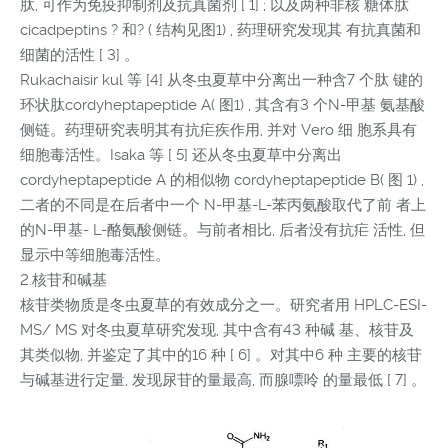
肽, 可作为免疫抑制剂及抗真菌剂 [ 1] ; 以及两种非核 糖体肽
cicadpeptins ? 和? ( 结构见图1) , 药理研究发现其 有抗真菌和
细菌的活性 [ 3] 。
Rukachaisir kul 等 [4] 从冬虫夏草中分离出一种含7 个肽 键的
环状肽cordyheptapeptide A( 图1) , 其含有3 个N-甲基 氨基酸
侧链。药理研究表明其有抗疟疾作用, 并对 Vero 细 胞系具有
细胞毒活性。Isaka 等 [ 5] 还从冬虫夏草中分离出
cordyheptapeptide A 的相似物 cordyheptapeptide B( 图 1) ,
二者的不同是在后者中一个 N-甲基-L-苯丙氨酸取代了前 者上
的N-甲基- L-酪氨酸侧链。与前者相比, 后者没有抗疟 活性, 但
显示中等细胞毒活性。
2.核苷和碱基
核苷类物质是冬虫夏草的有效成分之一。研究者用 HPLC-ESI-
MS/ MS 对冬虫夏草研究发现, 其中含有43 种碱 基、核苷及
其类似物, 并鉴定了其中的16 种 [ 6] 。对其中6 种 主要的核苷
与碱基进行定量, 发现尿苷的量最高, 而腺嘌呤 的量最低 [ 7] 。