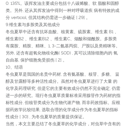
0. 135%。该挥发油主要成分包括十八碳烯酸、软 脂酸和固醇
类。另外, 还从其挥发油中得到一种对呼吸道疾 病有特效的成
分 verticiol, 但其结构仍需进一步确证 [ 29] 。
9.维生素与多胺类及其他成分
冬虫夏草中还含有抗坏血酸、核黄素、硫胺素、维生素 B1 、
维生素B2 、维生素B12 、维生素C、烟酸和烟酰胺。多胺类
有腐胺、精胺、精咪、1, 3-二氨基丙烷、尸胺以及类精咪等。
另外, 还含有超氧化物歧化酶( SOD) , 其可以清除细胞内的 氧
自由基, 保护细胞免受损伤 [ 2] 。
10、结语
冬虫夏草是我国的名贵中药材, 含有氨基酸、核苷、多糖、 甾
醇及甘露醇等多种活性成分。虽然对冬虫夏草进行了大量 的
化学及药理研究, 但是它的主要有效成分仍然不完全确定, 仍需
进一步的研究。现行冬虫夏草质量标准采用腺苷作为药材的指
标性成分, 但核苷类成分为生物代谢产物, 而非药效指标。应根
据药效学比较结果, 选取合理的化学成分作为冬虫夏草的指标
性成分 [ 30] , 为冬虫夏草的质量提供保证。
当然，本文主要总结了冬虫夏草的化学成分，对虫草中含有的