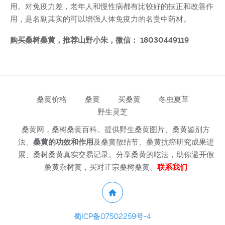
用。对免疫力差，老年人和慢性病都有比较好的扶正和改善作
用，是名副其实的可以增强人体免疫力的名贵中药材。
购买桑树桑黄，推荐山野小朱，微信： 18030449119
桑黄价格
桑黄
买桑黄
冬虫夏草
野生灵芝
桑黄网，桑树桑黄百科。提供野生桑黄图片、桑黄鉴别方
法、
桑黄的功效和作用
及桑黄散结节、桑黄抗癌研究成果进
展、桑树桑黄真实交易记录。分享桑黄的吃法，助你避开假
桑黄杂树黄，买对正宗桑树桑黄。
联系我们
蜀ICP备07502259号-4