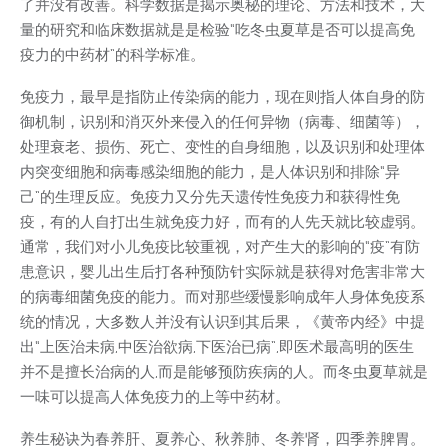
了并没有改善。科学数据是揭示奥秘的理论、方法和技术，大
量的研究和临床数据就是是检验“吃冬虫夏草是否可以提高免
疫力的中药材”的科学标准。
免疫力，最早是指防止传染病的能力，现在则指人体自身的防
御机制，识别和消灭外来侵入的任何异物（病毒、细菌等），
处理衰老、损伤、死亡、变性的自身细胞，以及识别和处理体
内突变细胞和病毒感染细胞的能力，是人体识别和排除“异
己”的生理反应。免疫力又分先天遗传性免疫力和获得性免
疫，有的人自打出生就免疫力好，而有的人先天就比较虚弱。
通常，我们对小儿免疫比较重视，对产生大的影响的“疫”有防
患意识，婴儿出生后打各种预防针实际就是获得对危害非常大
的病毒细菌免疫的能力。而对那些缓慢影响成年人身体免疫系
统的情况，大多数人并没有认识到其后果，《黄帝内经》中提
出“上医治未病,中医治欲病,下医治已病”,即医术最高明的医生
并不是擅长治病的人,而是能够预防疾病的人。而冬虫夏草就是
一味可以提高人体免疫力的上等中药材。
养生秘诀为春养肝、夏养心、秋养肺、冬养肾，四季养脾胃。