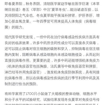
即春夏养阳，秋冬养阴。清朝医学家赵学敏在医学巨著《本草
纲目拾遗》卷五《草部》中注“夏草冬虫“……能治诸虚百损，以
其得阴阳之气全也。冬虫夏草能平衡滋补肺肾、护肝养肝、增
加心脏血氧含量。一年四季皆可用来提高人体免疫（病毒细
菌）的能力。
现代医学研究发现，一些中药在治疗病毒感染性疾病方面具有
良好的临床效果，许多中药所含药性成分可以直接杀灭病毒，
还可以阻止病毒对宿主细胞的吸附和穿入，抑制病毒在宿主细
胞内复制，阻断病毒从感染细胞向未感染细胞侵染，从而起到
直接抗病毒作用。更重要的是，许多中药还能增强机体免疫力
（机体的免疫器官包括胸腺、法氏囊等中枢免疫器官和脾脏、
淋巴结等外周免疫器官），激发机体免疫防御系统，具有间接
抗病毒作用，所以在病毒感染性疾病的流行季节利用中药及其
制剂进行恰当的预防。
有科学家用了1700只小鼠做了大规模的整体动物、细胞水平
和分子水平的试验研究。试验结果发现冬虫夏草对免疫信号传