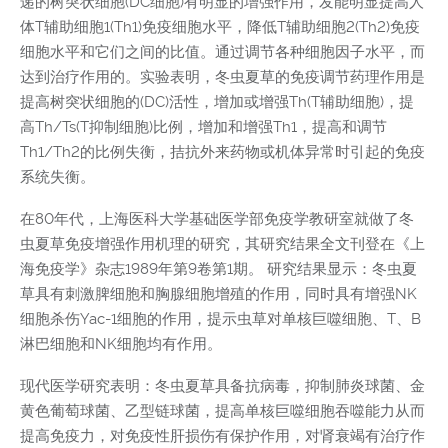
递的树突状细胞(DC细胞)有明显的增强作用，发能明显提高人
体T辅助细胞1(Th1)免疫细胞水平，降低T辅助细胞2(Th2)免疫
细胞水平和它们之间的比值。通过调节各种细胞因子水平，而
达到治疗作用的。实验表明，冬虫夏草的免疫调节药理作用是
提高树突状细胞的(DC)活性，增加或增强Th(T辅助细胞)，提
高Th/Ts(T抑制细胞)比例，增加和增强Th1，提高和调节
Th1/Th2的比例失衡，拮抗外来药物或机体异常时引起的免疫
系统失衡。
在80年代，上海医科大学基础医学部免疫学教研室就做了冬
虫夏草免疫增强作用机理的研究，其研究结果全文刊登在《上
海免疫学》杂志1989年第9卷第1期。 研究结果显示：冬虫夏
草具有刺激脾细胞和胸腺细胞增殖的作用，同时具有增强NK
细胞杀伤Yac-1细胞的作用，提示虫草对单核巨噬细胞、T、B
淋巴细胞和NK细胞均有作用。
现代医学研究表明：冬虫夏草具备抗病毒，抑制肺炎球菌、金
黄色葡萄球菌、乙型链球菌，提高单核巨噬细胞吞噬能力从而
提高免疫力，对免疫性肝损伤有保护作用，对肾衰竭有治疗作