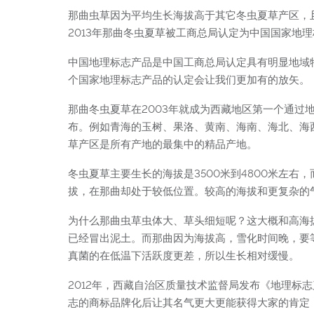
那曲虫草因为平均生长海拔高于其它冬虫夏草产区，
2013年那曲冬虫夏草被工商总局认定为中国国家地
中国地理标志产品是中国工商总局认定具有明显地域
个国家地理标志产品的认定会让我们更加有的放矢。
那曲冬虫夏草在2003年就成为西藏地区第一个通
布。例如青海的玉树、果洛、黄南、海南、海北、海
草产区是所有产地的最集中的精品产地。
冬虫夏草主要生长的海拔是3500米到4800米左右
拔，在那曲却处于较低位置。较高的海拔和更复杂的
为什么那曲虫草虫体大、草头细短呢？这大概和高海
已经冒出泥土。而那曲因为海拔高，雪化时间晚，要
真菌的在低温下活跃度更差，所以生长相对缓慢。
2012年，西藏自治区质量技术监督局发布《地理标
志的商标品牌化后让其名气更大更能获得大家的肯定