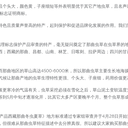
且个头大，颜色黄，子座细短等外表明显优于其它产地虫草，且名声最
理标志证明商标。
特色且质量声誉高的特产，起到保护和促进品牌化发展的作用。我们
过地理标志保护产品审查的特产，毫无疑问奠定了那曲虫草在虫草界的
西；西藏的那曲、昌都、山南、林芝、日喀则、拉萨周边；四川的甘
，而那曲地区的草山高达4500-6000米，所以那曲虫草主要生长地
气候让那曲产地的虫草生理特性更强、个头大、子座细，药用价值更
拔更寒冷的气温有关，虫草采挖必须在雪化之后，草山泥土变软温度
等到5月中旬才逐渐化开，比其它大多产区要晚半个月。整个虫草形
志产品西藏那曲冬虫夏草》地方标准通过专家组审查并于4月28日开
，但很难从那曲虫草特征描述中去分辨真假。所以建议大家购买那曲