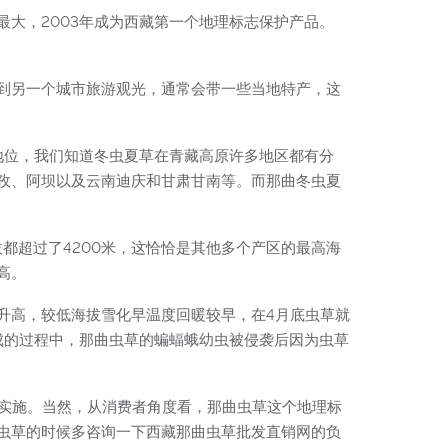
大，2003年成为西藏第一个地理标志保护产品。
到另一个城市旅游观光，通常会带一些当地特产，这
地位，我们知道冬虫夏草在青藏高原许多地区都有分
孜、阿坝以及云南迪庆和甘肃甘南等。而那曲冬虫夏
海拔都超过了4200米，这恰恰是其他多个产区的最高海
高。
升高，较低海拔雪化早温度回暖较早，在4月底虫草就
成的过程中，那曲虫草的蝙蝠蛾幼虫被侵袭后因为虫草
始实施。当然，从消费者角度看，那曲虫草这个地理标
虫草的时候多咨询一下西藏那曲虫草批发直销网的负