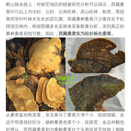
断山脉余脉上，对林芝地区的植被研究分析可以得出，西藏桑
黄80%以上为冷杉、云杉、云南松林、高山松林、栎类、墨脱
青冈等针叶林木生长的层孔菌。西藏桑树桑黄只少量存在于松
阔混交林内，根据西藏多名采摘者采集数量分析，采到真正的
桑树桑黄屈指可数。因此，
西藏桑黄实为松杉栎生桑黄。
从桑黄鉴别角度看，东北暴马丁桑黄片薄个小、纹路细腻、金
边不明显很好区分，杨树桑黄色黄个小，纹路宽，金边外翻也
好辨认。而西藏桑黄则与桑树桑黄在个头形状甚至纹路上都极