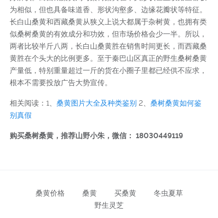
为相似，但也具备味道香、形状沟壑多、边缘花瓣状等特征。
长白山桑黄和西藏桑黄从狭义上说大都属于杂树黄，也拥有类
似桑树桑黄的有效成分和功效，但市场价格会少一半。所以，
两者比较半斤八两，长白山桑黄胜在销售时间更长，而西藏桑
黄胜在个头大的比例更多。至于秦巴山区真正的野生桑树桑黄
产量低，特别重量超过一斤的货在小圈子里都已经供不应求，
根本不需要投放广告大势宣传。
相关阅读：1、
桑黄图片大全及种类鉴别
2、
桑树桑黄如何鉴
别真假
购买桑树桑黄，推荐山野小朱，微信： 18030449119
桑黄价格
桑黄
买桑黄
冬虫夏草
野生灵芝