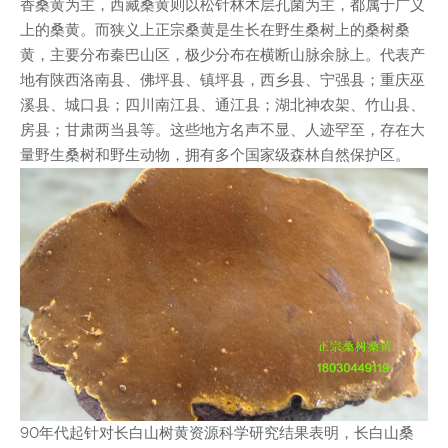
香桑黄为主，西藏桑黄则以松针林木层孔菌为主，都属于广义
上的桑黄。而狭义上正宗桑黄是生长在野生桑树上的桑树桑
黄，主要分布秦巴山区，极少分布在横断山脉余脉上。代表产
地有陕西洛南县、佛坪县、镇坪县，西乡县、宁强县；重庆巫
溪县、城口县；四川南江县、通江县；湖北神农架、竹山县、
房县；甘肃两当县等。这些地方名声不显、人迹罕至，存在大
量野生桑树和野生动物，拥有多个国家级森林自然保护区。
90年代起针对长白山树黄资源科学研究结果表明，长白山桑