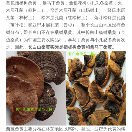
黄包括杨树桑黄 ，暴马丁桑黄，金银花树小孔忍冬桑黄，火
木层孔菌（桦树上），窄盖木层孔菌（山杨树上）、隆氏木层
孔菌（桦树上），松木层孔菌（红松树上）、落叶松针层孔菌
（落叶松）和亚玛木层孔菌（云杉）。整个长白山地区没有桑
树分布，即长白山不存在桑树桑黄。其中长白山杨树桑黄（金
边桑黄）为韩国主要收购品种，暴马丁桑黄与小孔忍冬桑黄次
之。因此，
长白山桑黄实际是指杨树桑黄和暴马丁桑黄。
西藏桑黄主要分布在林芝地区以察隅、墨脱、波密为代表的横