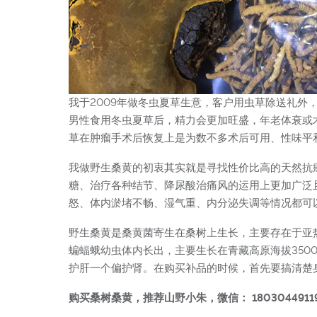
我于2009年做冬虫夏草生意，客户用虫草除送礼
男性食用冬虫夏草后，精力会更加旺盛，年老体衰或
草在肿瘤手术后恢复上是为数不多术后可用、性味平
我做野生桑黄的初衷其实就是寻找性价比高的天然抗
糖、治疗各种结节、降尿酸治痛风的运用上更加广泛
怒、体内淤堵不畅、湿气重、内分泌失调等情况都可
野生桑黄是桑黄菌寄生在桑树上生长，主要存在于亚
蝙蝠蛾幼虫体内长出，主要生长在青藏高原海拔350
护肝一个偏护肾。在购买补品的时候，首先要搞清楚
购买桑树桑黄，推荐山野小朱，微信： 1803044911