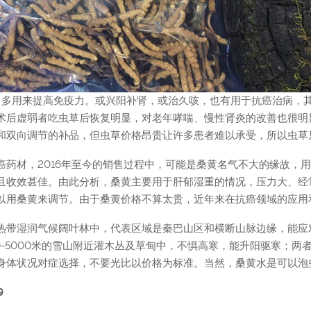
外，多用来提高免疫力。或兴阳补肾，或治久咳，也有用于抗癌治病，
术后虚弱者吃虫草后恢复明显，对老年哮喘、慢性肾炎的改善也很明
和双向调节的补品，但虫草价格昂贵让许多患者难以承受，所以虫草
癌药材，2016年至今的销售过程中，可能是桑黄名气不大的缘故，
且收效甚佳。由此分析，桑黄主要用于肝郁湿重的情况，压力大、经
以用桑黄来调节。由于桑黄价格不算太贵，近年来在抗癌领域的应用
热带湿润气候阔叶林中，代表区域是秦巴山区和横断山脉边缘，能应
0-5000米的雪山附近灌木丛及草甸中，不惧高寒，能升阳驱寒；
身体状况对症选择，不要光比以价格为标准。当然，桑黄水是可以泡
9