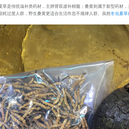
夏草是传统滋补类药材，主肺肾双虚补精髓；桑黄则属于新型药材，
损耗过度人群，野生桑黄更适合生活作息不规律人群。虽然
冬虫夏草