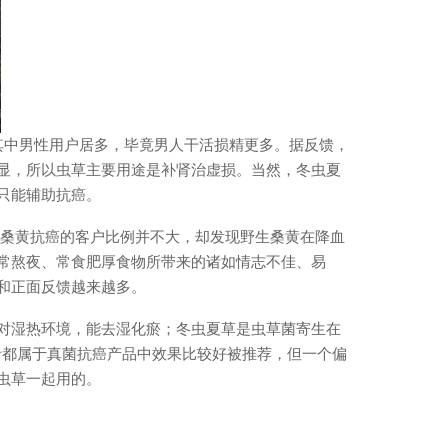
其中男性用户居多，毕竟男人干活损精更多。据反馈，
显，所以虫草主要用途是补肾治虚损。当然，冬虫夏
只能辅助抗癌。
用桑黄抗癌的客户比例并不大，却发现野生桑黄在降血
常熬夜、常食肥厚食物所带来的诸如情志不佳、易
和正面反馈越来越多。
对湿热环境，能去湿化瘀；冬虫夏草是虫草菌寄生在
两者都属于真菌抗癌产品中效果比较好被推荐，但一个偏
虫草一起用的。