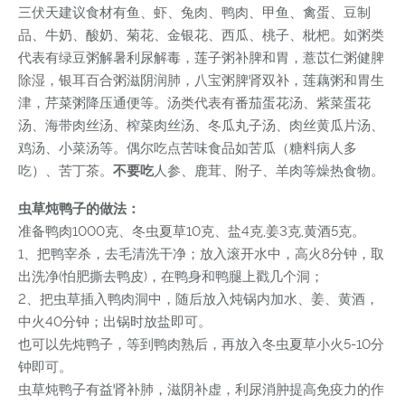
三伏天建议食材有鱼、虾、兔肉、鸭肉、甲鱼、禽蛋、豆制
品、牛奶、酸奶、菊花、金银花、西瓜、桃子、枇杷。如粥类
代表有绿豆粥解暑利尿解毒，莲子粥补脾和胃，薏苡仁粥健脾
除湿，银耳百合粥滋阴润肺，八宝粥脾肾双补，莲藕粥和胃生
津，芹菜粥降压通便等。汤类代表有番茄蛋花汤、紫菜蛋花
汤、海带肉丝汤、榨菜肉丝汤、冬瓜丸子汤、肉丝黄瓜片汤、
鸡汤、小菜汤等。偶尔吃点苦味食品如苦瓜（糖料病人多
吃）、苦丁茶。
不要吃
人参、鹿茸、附子、羊肉等燥热食物。
虫草炖鸭子的做法：
准备鸭肉1000克、冬虫夏草10克、盐4克,姜3克,黄酒5克。
1、把鸭宰杀，去毛清洗干净；放入滚开水中，高火8分钟，取
出洗净(怕肥撕去鸭皮)，在鸭身和鸭腿上戳几个洞；
2、把虫草插入鸭肉洞中，随后放入炖锅内加水、姜、黄酒，
中火40分钟；出锅时放盐即可。
也可以先炖鸭子，等到鸭肉熟后，再放入冬虫夏草小火5-10分
钟即可。
虫草炖鸭子有益肾补肺，滋阴补虚，利尿消肿提高免疫力的作