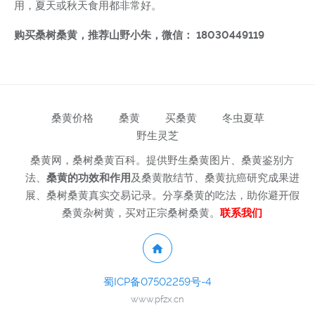
用，夏天或秋天食用都非常好。
购买桑树桑黄，推荐山野小朱，微信： 18030449119
桑黄价格
桑黄
买桑黄
冬虫夏草
野生灵芝
桑黄网，桑树桑黄百科。提供野生桑黄图片、桑黄鉴别方
法、
桑黄的功效和作用
及桑黄散结节、桑黄抗癌研究成果进
展、桑树桑黄真实交易记录。分享桑黄的吃法，助你避开假
桑黄杂树黄，买对正宗桑树桑黄。
联系我们
蜀ICP备07502259号-4
www.pfzx.cn