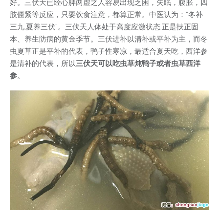
好。三伏天已经心脾两虚之人容易出现乏困，失眠，腹胀，四
肢僵紧等反应，只要饮食注意，都算正常。中医认为：“冬补
三九,夏养三伏”。三伏天人体处于高度应激状态,正是扶正固
本、养生防病的黄金季节。三伏进补以清补或平补为主，而冬
虫夏草正是平补的代表，鸭子性寒凉，最适合夏天吃，西洋参
是清补的代表，所以
三伏天可以吃虫草炖鸭子或者虫草西洋
参
。