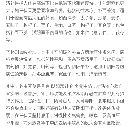
清补是指人体在高温下比在低温下代谢速度快，体能消耗也更
大，如三伏天更需要增加营养。包括药性寒凉、补而兼清，适
用于虚而有热病证的药物，如西洋参、太子参、沙参、麦冬、
五味子、枸杞子、莲子、生地、白芍、枸杞子、百合等；也包
括补而不腻，滋阴而不伤胃的药物，如米仁（薏苡仁）、茯苓
等。
平补则属缓补法，是用甘平和缓的补益方药治疗体虚久病、病
势发展较慢者。包括药性平和、不寒不燥适用于一般虚损病证
的药物，如党参、山药等；也包括阴阳平补，适用于阴阳两虚
病证的药物，如
冬虫夏草
、冤丝子、锁阳、漳羡黎等。
其中，冬虫夏草是具有“阴阳双补”的名贵中药，对防治心脑血
管疾病、改善肝、肾、肺功能及预防和治疗恶性肿瘤都具有独
特的作用。它药性平和，既可滋阴，又可养阳，夏季服用不但
不会燥热上火，同时还能有效地调节阴阳平衡，改善体质虚
弱。在三伏天坚持服用，对慢性支气管炎、哮喘、及高血压、
肾阳虚、前列腺炎等冬季的发病率较高的疾病会有明显改善。