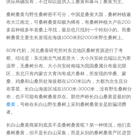
供应商确实有，不过却以提供人工桑黄和暴马丁桑黄为主。
桑树桑黄与野生桑树密不可分，中国是桑蚕大国，桑树种植遍
布大江南北，可桑树桑黄却极为稀有，有桑树种植大户在200
多亩种植多年老桑上寻找，最后也只找到一个特别小的。而桑
树桑黄主要生长发现在海拔1000米到2000米野生桑树上。
80年代初，河北桑蚕研究所对东北地区桑树资源进行了考
察。结论是：东北南北气候差异大，大小兴安岭北端以北为寒
温带，无桑树分布。大小兴安岭南端为我国桑属分布最北限
区，东北只有内蒙古大青沟有成片桑林，所发现的华桑、蒙
桑、鸡桑和山桑所处海拔都在1200米以内，大都为次生且分
布零星。长白山海拔区域在1500米-3000米，没有野生桑树分
布，也不可能有桑树桑黄存在。那些声称长白山桑黄是最好的
桑黄
，号称在长白山野生桑树上采到桑树桑黄全是欺骗消费
者。
长白山桑黄商家到底卖不卖桑树桑黄呢？第一种情况，他们卖
桑树桑黄，但不是长白山采集，而是从别的桑树桑黄产区进货