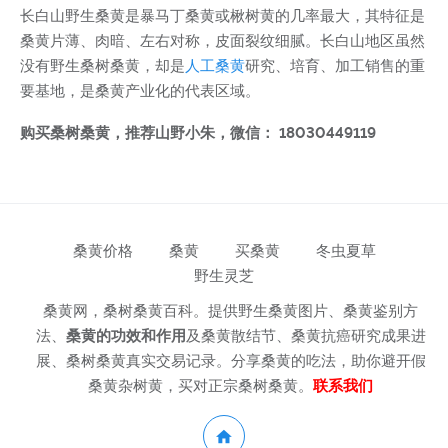
长白山野生桑黄是暴马丁桑黄或楸树黄的几率最大，其特征是
桑黄片薄、肉暗、左右对称，皮面裂纹细腻。长白山地区虽然
没有野生桑树桑黄，却是
人工桑黄
研究、培育、加工销售的重
要基地，是桑黄产业化的代表区域。
购买桑树桑黄，推荐山野小朱，微信： 18030449119
桑黄价格
桑黄
买桑黄
冬虫夏草
野生灵芝
桑黄网，桑树桑黄百科。提供野生桑黄图片、桑黄鉴别方
法、
桑黄的功效和作用
及桑黄散结节、桑黄抗癌研究成果进
展、桑树桑黄真实交易记录。分享桑黄的吃法，助你避开假
桑黄杂树黄，买对正宗桑树桑黄。
联系我们