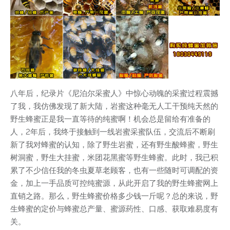
八年后，纪录片《尼泊尔采蜜人》中惊心动魄的采蜜过程震撼
了我，我仿佛发现了新大陆，岩蜜这种毫无人工干预纯天然的
野生蜂蜜正是我一直等待的纯蜜啊！机会总是留给有准备的
人，2年后，我终于接触到一线岩蜜采蜜队伍，交流后不断刷
新了我对蜂蜜的认知，除了野生岩蜜，还有野生酸蜂蜜，野生
树洞蜜，野生大挂蜜，米团花黑蜜等野生蜂蜜。此时，我已积
累了不少信任我的冬虫夏草老顾客，也有一些随时可调配的资
金，加上一手品质可控纯蜜源，从此开启了我的野生蜂蜜网上
直销之路。那么，野生蜂蜜价格多少钱一斤呢？总的来说，野
生蜂蜜的定价与蜂蜜总产量、蜜源药性、口感、获取难易度有
关。