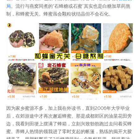
局
。流行与燕窝同煮的“石蜂糖或石蜜”其实也是白糖加草药熬
制，和蜂蜜无关。蜂蜜虽会颗粒状结晶但不会石化。
因为家乡蜜源不多，加上我在外读书，直到2006年大学毕业
后，在郊游途中才再次邂逅蜂蜜。那是成都郊区的油菜花田旁
边，我看到田埂上摆满了蜂箱，立刻兴致勃勃跑过去问着买蜂
蜜。养蜂人热情的领我进了零时支起的帐篷，熟练的揭开大胶