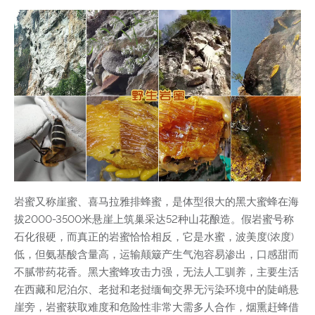
岩蜜又称崖蜜、喜马拉雅排蜂蜜，是体型很大的黑大蜜蜂在海
拔2000-3500米悬崖上筑巢采达52种山花酿造。假岩蜜号称
石化很硬，而真正的岩蜜恰恰相反，它是水蜜，波美度(浓度)
低，但氨基酸含量高，运输颠簸产生气泡容易渗出，口感甜而
不腻带药花香。黑大蜜蜂攻击力强，无法人工驯养，主要生活
在西藏和尼泊尔、老挝和老挝缅甸交界无污染环境中的陡峭悬
崖旁，岩蜜获取难度和危险性非常大需多人合作，烟熏赶蜂借