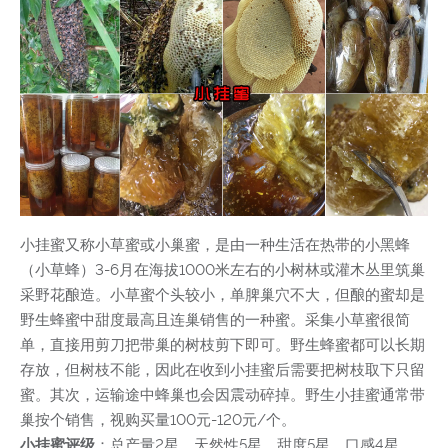
小挂蜜又称小草蜜或小巢蜜，是由一种生活在热带的小黑蜂
（小草蜂）3-6月在海拔1000米左右的小树林或灌木丛里筑巢
采野花酿造。小草蜜个头较小，单脾巢穴不大，但酿的蜜却是
野生蜂蜜中甜度最高且连巢销售的一种蜜。采集小草蜜很简
单，直接用剪刀把带巢的树枝剪下即可。野生蜂蜜都可以长期
存放，但树枝不能，因此在收到小挂蜜后需要把树枝取下只留
蜜。其次，运输途中蜂巢也会因震动碎掉。野生小挂蜜通常带
巢按个销售，视购买量100元-120元/个。
小挂蜜评级
：总产量2星、天然性5星、甜度5星、口感4星、