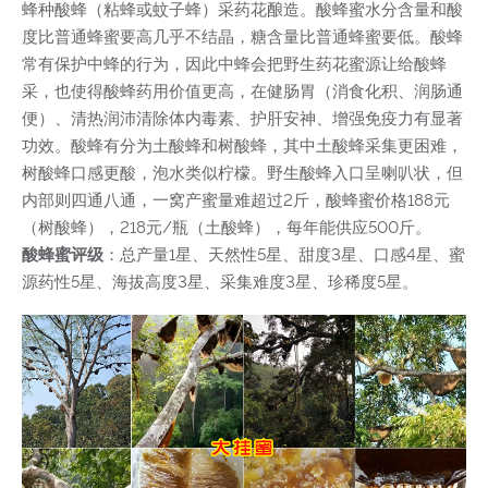
蜂种酸蜂（粘蜂或蚊子蜂）采药花酿造。酸蜂蜜水分含量和酸
度比普通蜂蜜要高几乎不结晶，糖含量比普通蜂蜜要低。酸蜂
常有保护中蜂的行为，因此中蜂会把野生药花蜜源让给酸蜂
采，也使得酸蜂药用价值更高，在健肠胃（消食化积、润肠通
便）、清热润沛清除体内毒素、护肝安神、增强免疫力有显著
功效。酸蜂有分为土酸蜂和树酸蜂，其中土酸蜂采集更困难，
树酸蜂口感更酸，泡水类似柠檬。野生酸蜂入口呈喇叭状，但
内部则四通八通，一窝产蜜量难超过2斤，酸蜂蜜价格188元
（树酸蜂），218元/瓶（土酸蜂），每年能供应500斤。
酸蜂蜜评级
：总产量1星、天然性5星、甜度3星、口感4星、蜜
源药性5星、海拔高度3星、采集难度3星、珍稀度5星。