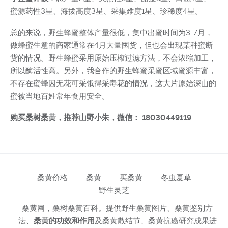
蜜源药性3星、海拔高度3星、采集难度1星、珍稀度4星。
总的来说，野生蜂蜜整体产量很低，集中出蜜时间为3-7月，
做蜂蜜生意的商家通常在4月大量囤货，但也会出现某种蜜断
货的情况。野生蜂蜜采用原始压榨过滤方法，不会浓缩加工，
所以酶活性高。另外，我合作的野生蜂蜜采蜜区域蜜源丰富，
不存在蜜蜂因无花可采饿得采毒花的情况，这大片原始深山的
蜜被当地百姓常年食用安全。
购买桑树桑黄，推荐山野小朱，微信： 18030449119
桑黄价格
桑黄
买桑黄
冬虫夏草
野生灵芝
桑黄网，桑树桑黄百科。提供野生桑黄图片、桑黄鉴别方
法、
桑黄的功效和作用
及桑黄散结节、桑黄抗癌研究成果进