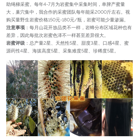
助绳梯采蜜。每年4-7月为岩蜜集中采集时间，单脾产蜜量
大，巢穴集中，我合作的采蜜团队每年能采2000斤左右。视
购买量野生岩蜜价格150元-180元/瓶，岩蜜可能少量渗漏。
注意事项
：每月山花开放品类不一样，岩蜂分布区域花种也有
差异，因此每批次岩蜜色泽不一样甚至差异很大。
岩蜜评级
：总产量2星、天然性5星、甜度3星、口感4星、蜜
源药性4星、海拔高度5星、采集难度5星、珍稀度5星。