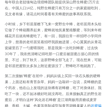
每年联合老挝缅甸边境猎蜂团队能提供深山野生蜂蜜1万斤左
右。中国人口14亿，纯野生蜂蜜只有万分之一的家庭能吃到，
见文者有缘，请花点时间看看有关蜂蜜的故事再联系我。
小时候，乡下邻居屋檐下飞来一窝野生中蜂，老邻居用木头给
它做了个蜂箱圈养起来，蜜蜂就地筑巢繁殖酿蜜，等到来年柑
橘花开后就有蜂蜜吃了。有一回，我跟往常一样招呼小学同伴
上学，慈善的老邻居笑着招呼我跟她进屋，小心翼翼的从青花
瓷罐里舀了一勺蜜喂我吃，那是我第一次吃到蜂蜜，过去快
30年了，我依然清晰记得吃那一口蜜后被甜蜜占据心田的情
景。不过，到了秋天，这群野蜂全部飞走了。现在想来，可能
是邻居把蜜割太多加上附近蜜源没了，野蜂吃不饱就跑了。
第二次接触“蜂蜜”在初中，妈妈从镇上买回一块石头般的硬蜂
巢，上面还粘有青苔杂草。妈妈一边敲碎一边说，卖蜂糖的是
个药农，他在山上发现的这块稀有岩蜂糖，吃了对身体好。我
吃了一块，还不如冰糖好吃就没再吃。后来接触真正的野生岩
蜜后，才明白这种“风化岩石蜂糖”是江湖商贩用蔗糖或麦芽
糖、香精、大碱、色素等熬制成型加青苔胡蜂巢蒙人的
岩蜜骗