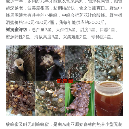
最少一年，多则好几年才能被发现采集到，色泽棕褐色，颜色
越深越老，波美度很高，粘稠结晶快，食之香甜爽口。野生中
蜂周围通常有共生的小酸蜂，中蜂会把药花让给酸蜂。野生树
洞蜜价格120元-150元/瓶，我每年能供应约2000斤。
树洞蜜评级
：总产量2星、天然性5星、甜度4星、口感4星、
蜜源药性3星、海拔高度3星、采集难度2星、珍稀度4星。
酸蜂蜜又叫无刺蜂蜂蜜，是由东南亚原始森林的热带小型无刺