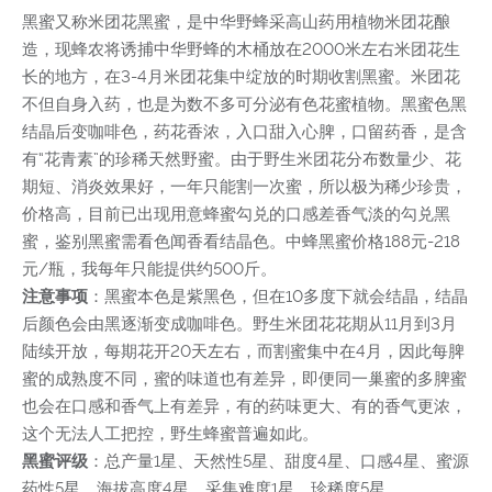
黑蜜又称米团花黑蜜，是中华野蜂采高山药用植物米团花酿
造，现蜂农将诱捕中华野蜂的木桶放在2000米左右米团花生
长的地方，在3-4月米团花集中绽放的时期收割黑蜜。米团花
不但自身入药，也是为数不多可分泌有色花蜜植物。黑蜜色黑
结晶后变咖啡色，药花香浓，入口甜入心脾，口留药香，是含
有“花青素”的珍稀天然野蜜。由于野生米团花分布数量少、花
期短、消炎效果好，一年只能割一次蜜，所以极为稀少珍贵，
价格高，目前已出现用意蜂蜜勾兑的口感差香气淡的勾兑黑
蜜，鉴别黑蜜需看色闻香看结晶色。中蜂黑蜜价格188元-218
元/瓶，我每年只能提供约500斤。
注意事项
：黑蜜本色是紫黑色，但在10多度下就会结晶，结晶
后颜色会由黑逐渐变成咖啡色。野生米团花花期从11月到3月
陆续开放，每期花开20天左右，而割蜜集中在4月，因此每脾
蜜的成熟度不同，蜜的味道也有差异，即便同一巢蜜的多脾蜜
也会在口感和香气上有差异，有的药味更大、有的香气更浓，
这个无法人工把控，野生蜂蜜普遍如此。
黑蜜评级
：总产量1星、天然性5星、甜度4星、口感4星、蜜源
药性5星、海拔高度4星、采集难度1星、珍稀度5星。