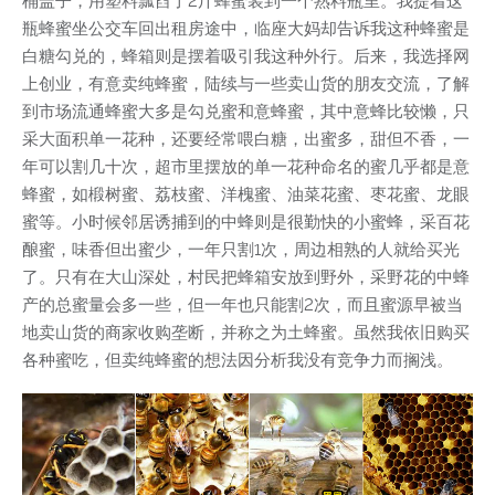
桶盖子，用塑料瓢舀了2斤蜂蜜装到一个熟料瓶里。我提着这
瓶蜂蜜坐公交车回出租房途中，临座大妈却告诉我这种蜂蜜是
白糖勾兑的，蜂箱则是摆着吸引我这种外行。后来，我选择网
上创业，有意卖纯蜂蜜，陆续与一些卖山货的朋友交流，了解
到市场流通蜂蜜大多是勾兑蜜和意蜂蜜，其中意蜂比较懒，只
采大面积单一花种，还要经常喂白糖，出蜜多，甜但不香，一
年可以割几十次，超市里摆放的单一花种命名的蜜几乎都是意
蜂蜜，如椴树蜜、荔枝蜜、洋槐蜜、油菜花蜜、枣花蜜、龙眼
蜜等。小时候邻居诱捕到的中蜂则是很勤快的小蜜蜂，采百花
酿蜜，味香但出蜜少，一年只割1次，周边相熟的人就给买光
了。只有在大山深处，村民把蜂箱安放到野外，采野花的中蜂
产的总蜜量会多一些，但一年也只能割2次，而且蜜源早被当
地卖山货的商家收购垄断，并称之为土蜂蜜。虽然我依旧购买
各种蜜吃，但卖纯蜂蜜的想法因分析我没有竞争力而搁浅。