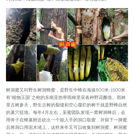
树洞蜜又叫野生树洞蜂蜜，是野生中蜂在海拔800米-1500米
有“植物王国”之称的东南亚热带雨林里采各种野花酿造。雨林
里古树参天，野生古树的裂缝和空心腐烂的树干就是野蜂自然
的巢穴驻地。每年4月左右，采蜜团队发现一窝树洞蜂后，会
用斧子在蜂巢附近砍出一个能入手的洞口取蜜，并留下一脾蜜
后将洞口用泥木堵上，这样来年又可以收集到树洞蜜。树洞蜜