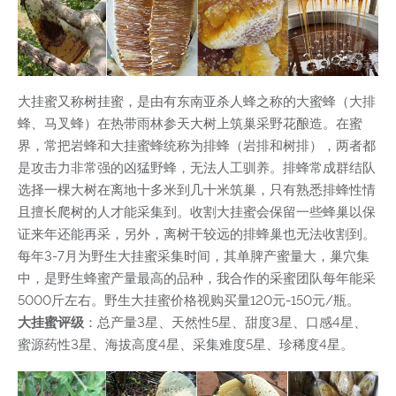
大挂蜜又称树挂蜜，是由有东南亚杀人蜂之称的大蜜蜂（大排
蜂、马叉蜂）在热带雨林参天大树上筑巢采野花酿造。在蜜
界，常把岩蜂和大挂蜜蜂统称为排蜂（岩排和树排），两者都
是攻击力非常强的凶猛野蜂，无法人工驯养。排蜂常成群结队
选择一棵大树在离地十多米到几十米筑巢，只有熟悉排蜂性情
且擅长爬树的人才能采集到。收割大挂蜜会保留一些蜂巢以保
证来年还能再采，另外，离树干较远的排蜂巢也无法收割到。
每年3-7月为野生大挂蜜采集时间，其单脾产蜜量大，巢穴集
中，是野生蜂蜜产量最高的品种，我合作的采蜜团队每年能采
5000斤左右。野生大挂蜜价格视购买量120元-150元/瓶。
大挂蜜评级
：总产量3星、天然性5星、甜度3星、口感4星、
蜜源药性3星、海拔高度4星、采集难度5星、珍稀度4星。