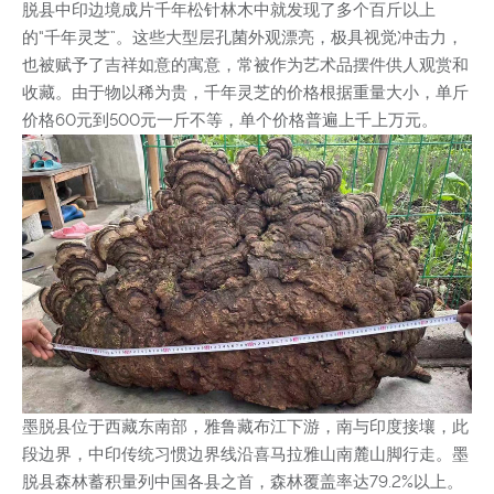
脱县中印边境成片千年松针林木中就发现了多个百斤以上
的“千年灵芝”。这些大型层孔菌外观漂亮，极具视觉冲击力，
也被赋予了吉祥如意的寓意，常被作为艺术品摆件供人观赏和
收藏。由于物以稀为贵，千年灵芝的价格根据重量大小，单斤
价格60元到500元一斤不等，单个价格普遍上千上万元。
墨脱县位于西藏东南部，雅鲁藏布江下游，南与印度接壤，此
段边界，中印传统习惯边界线沿喜马拉雅山南麓山脚行走。墨
脱县森林蓄积量列中国各县之首，森林覆盖率达79.2%以上。