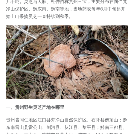
几十吨。灵芝与天麻、杜仲俗称贵州三宝，主要分布在同仁梵
净山保护区、黔东南、黔南等地，当地药农每年6月中旬起开
始上山采摘灵芝一直持续到秋季。
一、贵州野生灵芝产地在哪里
贵州省同仁地区江口县梵净山自然保护区、石阡县佛顶山；黔
东南雷山县雷公山、剑河县、从江县、黎平县；黔南三都县、