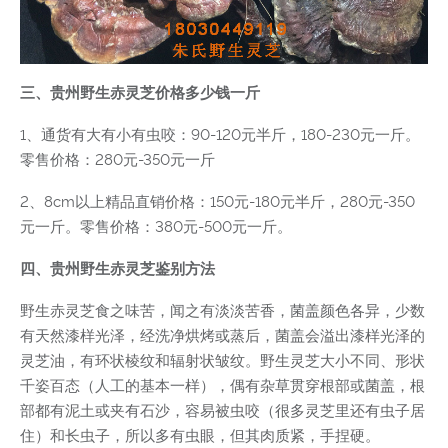
三、贵州野生赤灵芝价格多少钱一斤
1、通货有大有小有虫咬：90-120元半斤，180-230元一斤。
零售价格：280元-350元一斤
2、8cm以上精品直销价格：150元-180元半斤，280元-350
元一斤。零售价格：380元-500元一斤。
四、贵州野生赤灵芝鉴别方法
野生赤灵芝食之味苦，闻之有淡淡苦香，菌盖颜色各异，少数
有天然漆样光泽，经洗净烘烤或蒸后，菌盖会溢出漆样光泽的
灵芝油，有环状棱纹和辐射状皱纹。野生灵芝大小不同、形状
千姿百态（人工的基本一样），偶有杂草贯穿根部或菌盖，根
部都有泥土或夹有石沙，容易被虫咬（很多灵芝里还有虫子居
住）和长虫子，所以多有虫眼，但其肉质紧，手捏硬。