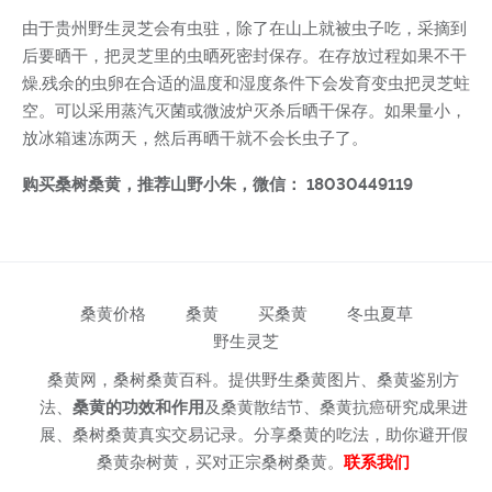
由于贵州野生灵芝会有虫驻，除了在山上就被虫子吃，采摘到
后要晒干，把灵芝里的虫晒死密封保存。在存放过程如果不干
燥,残余的虫卵在合适的温度和湿度条件下会发育变虫把灵芝蛀
空。可以采用蒸汽灭菌或微波炉灭杀后晒干保存。如果量小，
放冰箱速冻两天，然后再晒干就不会长虫子了。
购买桑树桑黄，推荐山野小朱，微信： 18030449119
桑黄价格
桑黄
买桑黄
冬虫夏草
野生灵芝
桑黄网，桑树桑黄百科。提供野生桑黄图片、桑黄鉴别方
法、
桑黄的功效和作用
及桑黄散结节、桑黄抗癌研究成果进
展、桑树桑黄真实交易记录。分享桑黄的吃法，助你避开假
桑黄杂树黄，买对正宗桑树桑黄。
联系我们