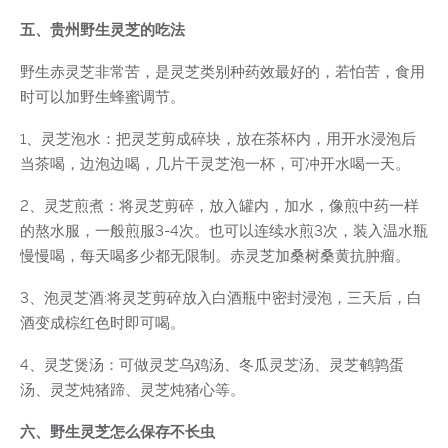
五、贵州野生灵芝的吃法
野生赤灵芝非常苦，是灵芝类别种药效最好的，若怕苦，食用
时可以加野生蜂蜜调节。
1、灵芝泡水：把灵芝剪成碎块，放在茶杯内，用开水浸泡后
当茶喝，边泡边喝，几片干灵芝泡一杯，可冲开水喝一天。
2、灵芝煎煮：将灵芝剪碎，放入罐内，加水，像煎中药一样
的熬水服，一般煎服3-4次。也可以连续水煎3次，装入温水瓶
慢慢喝，每天喝多少都无限制。赤灵芝加桑树桑黄抗肿瘤。
3、泡灵芝酒:将灵芝剪碎放入白酒瓶中密封浸泡，三天后，白
酒变成棕红色时即可喝。
4、灵芝煲汤：可做灵芝乌鸡汤、冬瓜灵芝汤、灵芝鹌鹑蛋
汤、灵芝炖猪蹄、灵芝炖猪心等。
六、野生灵芝怎么保存不长虫