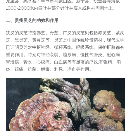
龙里县、惠水县；毕节市乌蒙山区、威宁县、织金县等海拔
1000-2000米内阔叶林部分针叶林腐木或树桩周围地上。
二、贵州灵芝的功效和作用
狭义的灵芝特指赤芝、丹芝，广义的灵芝则包括赤灵芝、紫灵
芝、黑灵芝、黄灵芝等。灵芝是中国传统珍贵药材，现代医学
已证明灵芝对中枢神经、循环系统、呼吸系统、保护肝脏都有
重要作用。特别对神经衰弱、糖尿病、慢性气管炎、冠心病、
胃溃疡、肾炎、心绞痛、白血病等有显著的疗效,有强精、消
炎、镇痛、抗菌、解毒、利尿、净血等作用。