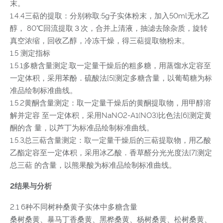
末。
1.4.4三萜的提取：分别称取:5g子实体粉末，加入50ml无水乙
醇， 80℃回流提取３次，合并上清液，抽滤去除杂质，旋转
真空浓缩，回收乙醇，冷冻干燥，得三萜提取物粉末。
1.5 测定指标
1.5.1多糖含量测定:取一定量干燥后的粗多糖，用蒸馏水定容至
一定体积，采用苯酚．硫酸法[5]测定多糖含量，以葡萄糖为标
准品绘制标准曲线。
1.5.2黄酮含量测定：取一定量干燥后的黄酮提取物，用甲醇溶
解并定容 至一定体积，采用NaNO2-A1(NO3)比色法[6]测定黄
酮的含 量，以芦丁为标准品绘制标准曲线。
1.5.3总三萜含量测定：取一定量干燥后的三萜提取物，用乙酸
乙酯定容至一定体积，采用冰乙酸．香草醛分光光度法[7]测定
总三萜 的含量，以熊果酸为标准品绘制标准曲线。
2结果与分析
2.1 6种不同树种桑黄子实体中多糖含量
桑树桑黄、暴马丁香桑黄、黑桦桑黄、杨树桑黄、松树桑黄、