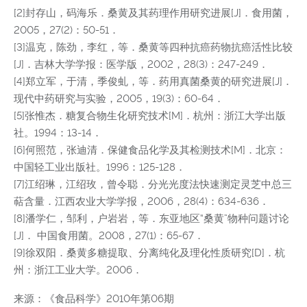
[2]封存山，码海乐．桑黄及其药理作用研究进展[J]．食用菌，
2005，27(2)：50-51．
[3]温克，陈劲，李红，等．桑黄等四种抗癌药物抗癌活性比较
[J]．吉林大学学报：医学版，2002，28(3)：247-249．
[4]郑立军，于清，季俊虬，等．药用真菌桑黄的研究进展[J]．
现代中药研究与实验，2005，19(3)：60-64．
[5]张惟杰．糖复合物生化研究技术[M]．杭州：浙江大学出版
社。1994：13-14．
[6]何照范，张迪清．保健食品化学及其检测技术[M]．北京：
中国轻工业出版社。1996：125-128．
[7]江绍琳，江绍玫，曾令聪．分光光度法快速测定灵芝中总三
萜含量．江西农业大学学报，2006，28(4)：634-636．
[8]潘学仁，邹利，户岩岩，等．东亚地区“桑黄”物种问题讨论
[J]． 中国食用菌。2008，27(1)：65-67．
[9]徐双阳．桑黄多糖提取、分离纯化及理化性质研究[D]．杭
州：浙江工业大学。2006．
来源：《食品科学》2010年第06期