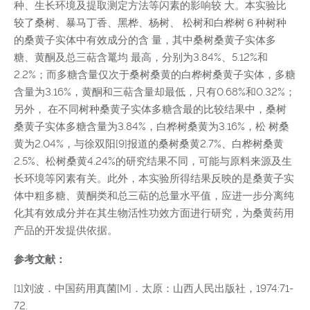
种、生长环境及提取测定方法等闪素的影响较 大。本实验比
较了桑树、暴马丁香、黑桦、杨树、 松树和白桦树６种树种
的桑黄子实体中有效成分的含 量，其中桑树桑黄子实体多
糖、黄酮及总三萜含鼍均 最高，分别为3.84%、5.12%和
2.2%；而多糖含量仅次于桑树桑黄的白桦树桑黄子实体，多糖
含量为3.16%，黄酮和三萜含量却最低，只有0.68%和0.32%；
另外， 在不同树种桑黄子实体多糖含最的比较结果中，桑树
桑黄子实体多糖含量为3.84%，白桦树桑黄为3.16%，松 树桑
黄为2.04%，与徐双阳[9]报道的桑树桑黄2.7%、白桦树桑黄
2.5%、松树桑黄4.24%的研究结果不同，可能与原料来源及生
长环境等冈素有关。此外，本实验所得结果反映的是桑黄子实
体中粗多糖、黄酮类和总三萜的总量水平值，应进一步分离纯
化其有效成分并在其生物活性功效方面进行研究，为桑黄药用
产品的开发提供依据。
参考文献：
[1]刘波．中国药用真菌[M]．太原：山西人民出版社，1974:71-
72.