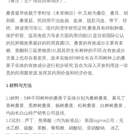
（备注：主产地在西南地区）。
桑黄最早收载于李时珍《本草纲目》中,又称为桑臣、桑耳、胡
孙眼、桑黄菇。民间用于治血崩、血淋、脱肛泻血、带下、经
闭、脾虚泄泻等[1]。现代药理学研究证明,桑黄具有抑制肿瘤、
保护肝脏、提高免疫力等多方面药用功能[2],是目前国际公认
的抗肿瘤效果最好的药用真菌[3]。桑黄的有效成分主要有多
糖、黄酮和三萜类物质[4],因其所生长树种的不同,在有效成分
含量上也存在着差异。故本实验对6种生长在不同树种上的桑
黄子实体的有效成分进行初步研究,旨在为深入开发利用这一珍
贵的药用菌资源,发挥其药用价值和经济价值。
1 材料与方法
1.1材料：6种不同树种的桑黄子实体分别为桑树桑黄、暴马丁
香树桑黄、黑桦树桑黄、杨树桑黄、松树桑黄、白桦树桑黄，
均由长白山特产销售公司提供。
1.2试剂：芦丁、熊果酸（均为标准品） 美国sigma公司；无
水乙醇、硫酸、苯酚、葡萄糖、硝酸铝、亚硝酸钠、 冰乙