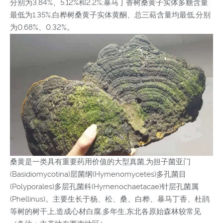
分别为3.84%、5.12%和2.2%;暴马丁香树桑黄子实体多糖含量
最低为1.35%,白桦树桑黄子实体黄酮、总三萜含量均最低,分别
为0.68%、0.32%。
桑黄是一类具有重要药用价值的大型真菌,为担子菌亚门
(Basidiomycotina)层菌纲(Hymenomycetes)多孔菌目
(Polyporales)多层孔菌科(Hymenochaetacae)针层孔菌属
(Phellinus)。主要生长于杨、松、桑、白桦、暴马丁香、杜鹃
等树的树干上,造成心材白腐,多年生,东北各原始森林较常见