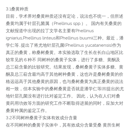
3.1桑黄种质
目前，学术界对桑黄种质还没有定论，说法也不统一，但所述
桑黄均属于针层孔菌属（Phellinus spp.）。 国内有关桑黄的
文献报道中出现的拉丁文学名主要有Phellinus
igniarius,Phellinus linteus和Phellinus buumii三种。最近，潘
学仁等…提出了将尤地针层孔菌(Phellinus yucatanensis)作为
真正的桑黄，称桑树桑黄。本实验选取了生长在长白山地区比
较常见的６种不 同树种的桑黄子实体，进行了多糖、黄酮及
总三萜含量的比较研究。结果发现，桑树桑黄子实体多糖、黄
酮及总三萜含最均高于其他树种桑黄，这也许是桑树桑黄的价
格远远高于其他桑黄的原因，也与桑树桑黄为真正桑黄的说法
相一致，但本实验中的桑树桑黄是否就是潘学仁等[8]提出的尤
地针层孔菌没有进行比对鉴定工作。 因此，认为在人们对桑
黄药用功效等方面的研究工作不断取得进展的同时，应加大对
桑黄种属的鉴定工作。
3.2不同树种桑黄子实体有效成分含量
在不同树种的桑黄子实体中，其有效成分含量受桑 黄所生树