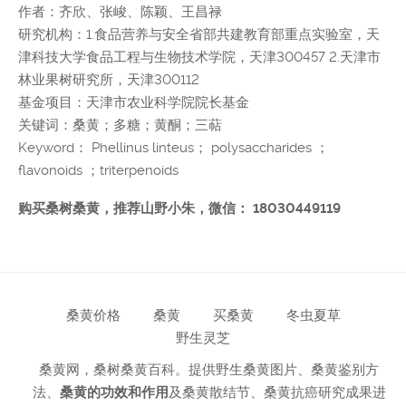
作者：齐欣、张峻、陈颖、王昌禄
研究机构：1.食品营养与安全省部共建教育部重点实验室，天
津科技大学食品工程与生物技术学院，天津300457 2.天津市
林业果树研究所，天津300112
基金项目：天津市农业科学院院长基金
关键词：桑黄；多糖；黄酮；三萜
Keyword： Phellinus linteus； polysaccharides ；
flavonoids ；triterpenoids
购买桑树桑黄，推荐山野小朱，微信： 18030449119
桑黄价格
桑黄
买桑黄
冬虫夏草
野生灵芝
桑黄网，桑树桑黄百科。提供野生桑黄图片、桑黄鉴别方
法、
桑黄的功效和作用
及桑黄散结节、桑黄抗癌研究成果进