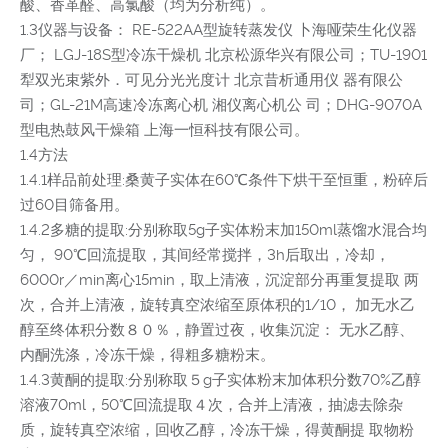
酸、香革醛、高氯酸（均为分析纯）。
1.3仪器与设备： RE-522AA型旋转蒸发仪 卜海哑荣生化仪器
厂； LGJ-18S型冷冻干燥机 北京松源华兴有限公司；TU-1901
犁双光束紫外．可见分光光度计 北京昔析通用仪 器有限公
司；GL-21M高速冷冻离心机 湘仪离心机公 司；DHG-9070A
型电热鼓风干燥箱 上海一恒科技有限公司。
1.4方法
1.4.1样品前处理:桑黄子实体在60℃条件下烘干至恒重，粉碎后
过60目筛备用。
1.4.2多糖的提取:分别称取5g子实体粉末加150ml蒸馏水混合均
匀， 90℃回流提取，其间经常搅拌，3h后取出，冷却，
6000r／min离心15min，取上清液，沉淀部分再重复提取 两
次，合并上清液，旋转真空浓缩至原体积的1/10， 加无水乙
醇至终体积分数８０％，静置过夜，收集沉淀： 无水乙醇、
内酮洗涤，冷冻干燥，得粗多糖粉末。
1.4.3黄酮的提取:分别称取５g子实体粉末加体积分数70%乙醇
溶液70ml，50℃回流提取４次，合并上清液，抽滤去除杂
质，旋转真空浓缩，回收乙醇，冷冻干燥，得黄酮提 取物粉