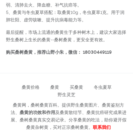
弱、清肺去火、降血糖、补气抗癌等。
5、桑黄与冬虫夏草搭配：取桑黄10g，冬虫夏草1克。用于润
肺壮阳、虚劳咳嗽、提升抗病毒能力等。
最后提醒，市场上流通的桑黄生于多种树木上，建议大家选择
野生桑树上生长的桑黄--桑树桑黄，更安全更有效。
购买桑树桑黄，推荐山野小朱，微信： 18030449119
桑黄价格
桑黄
买桑黄
冬虫夏草
野生灵芝
桑黄网，桑树桑黄百科。提供野生桑黄图片、桑黄鉴别方
法、
桑黄的功效和作用
及桑黄散结节、桑黄抗癌研究成果进
展、桑树桑黄真实交易记录。分享桑黄的吃法，助你避开假
桑黄杂树黄，买对正宗桑树桑黄。
联系我们