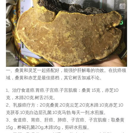
一、桑黄和灵芝一起搭配好，能强护肝解毒的功效。在抗癌领
域，桑黄和赤芝是最佳搭档，其它树舌加减不论。
1、治疗食道癌,胃癌,子宫癌,子宫肌瘤：桑黄 15克，赤芝10
克，木蹄20克,树舌25克。
2、乳腺癌疗方：20克桑黄,20克云芝,20克木蹄,10克赤芝,10
克茯苓,10克白边层孔菌,10克马勃,每天一剂,水煎服。
3、食道癌、胃癌、肝癌、肺癌、子宫癌、子宫肌瘤：取桑黄
15g，桦褐孔菌20g,木蹄16g，剪碎水煎服。