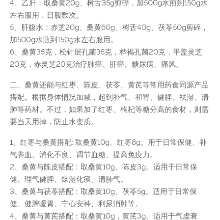
4、乙肝：取桑黄20g、树舌35g剪碎，加500g水煎到150g水
左右服用，日服数次。
5、肝腹水：赤芝20g、桑黄60g、树舌40g、茯苓50g剪碎，
加500g水煎到150g水左右服用。
6、桑黄35克，松针层孔菌35克，桦褐孔菌20克，平盖灵芝
20克，赤灵芝20克治疗肺癌、肝癌、糖尿病、痛风。
二、桑黄还能与红枣、陈皮、茯苓、黄芪等常用药食同源产品
搭配。根据身体情况加减，起到补气、和胃、健脾、祛湿、清
肺等药材。不过，如果加了红枣、枸杞等糖分高的食材，则需
要当天用掉，防止水变质。
1、红枣与桑黄搭配: 取桑黄10g、红枣8g。用于日常保健、补
气养血、消化不良、调节血糖、提高免疫力。
2、桑黄与陈皮搭配：取桑黄10g、陈皮3g。适用于日常保
健、理气健脾、燥湿化痰、清肺气。
3、桑黄与茯苓搭配：取桑黄10g、茯苓5g。适用于日常保
健、健脾暖胃、宁心安神、利尿消肿等。
4、桑黄与黄芪搭配：取桑黄10g，黄芪3g。适用于气虚衰