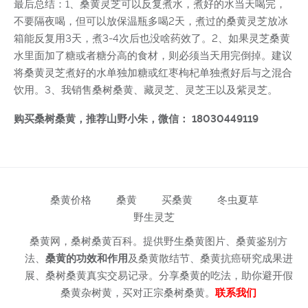
最后总结：1、桑黄灵芝可以反复煮水，煮好的水当天喝完，
不要隔夜喝，但可以放保温瓶多喝2天，煮过的桑黄灵芝放冰
箱能反复用3天，煮3-4次后也没啥药效了。2、如果灵芝桑黄
水里面加了糖或者糖分高的食材，则必须当天用完倒掉。建议
将桑黄灵芝煮好的水单独加糖或红枣枸杞单独煮好后与之混合
饮用。3、我销售桑树桑黄、藏灵芝、灵芝王以及紫灵芝。
购买桑树桑黄，推荐山野小朱，微信： 18030449119
桑黄价格
桑黄
买桑黄
冬虫夏草
野生灵芝
桑黄网，桑树桑黄百科。提供野生桑黄图片、桑黄鉴别方
法、
桑黄的功效和作用
及桑黄散结节、桑黄抗癌研究成果进
展、桑树桑黄真实交易记录。分享桑黄的吃法，助你避开假
桑黄杂树黄，买对正宗桑树桑黄。
联系我们