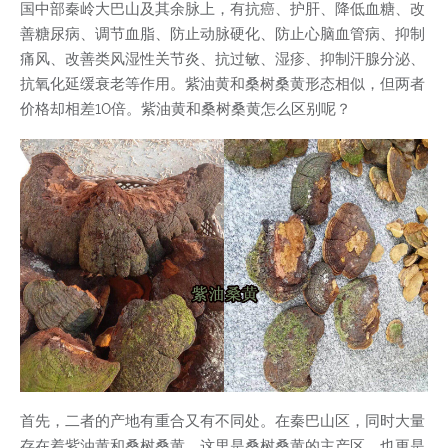
国中部秦岭大巴山及其余脉上，有抗癌、护肝、降低血糖、改
善糖尿病、调节血脂、防止动脉硬化、防止心脑血管病、抑制
痛风、改善类风湿性关节炎、抗过敏、湿疹、抑制汗腺分泌、
抗氧化延缓衰老等作用。紫油黄和桑树桑黄形态相似，但两者
价格却相差10倍。紫油黄和桑树桑黄怎么区别呢？
首先，二者的产地有重合又有不同处。在秦巴山区，同时大量
存在着紫油黄和桑树桑黄，这里是桑树桑黄的主产区，也更是