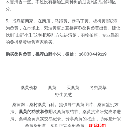
木更清香一些。不过没有接触过两种树的朋友难以理解和区
分。
5、找靠谱商家。在药店，马蹄黄、暴马丁黄、杨树黄都统称
为桑黄，在市场上，紫油黄更是直接声称桑树桑黄出售。建议
找到“山野小朱”这种把鉴别方法讲清楚，实物拍照，专业靠谱
的桑树桑黄销售商家购买。
购买桑树桑黄，推荐山野小朱，微信： 18030449119
桑黄价格
桑黄
买桑黄
冬虫夏草
野生灵芝
桑黄网，桑树桑黄百科。提供野生桑黄图片、桑黄鉴别方
法、
桑黄的功效和作用
及桑黄散结节、桑黄抗癌研究成果进
展、桑树桑黄真实交易记录。分享桑黄的吃法，助你避开假
桑黄杂树黄，买对正宗桑树桑黄。
联系我们