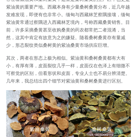
紫油黄的重要产地。西藏本身有少量桑树桑黄分布，近几年越
发难发现，即便有也非常小。缅甸与西藏林芝察隅接壤，缅甸
紫油黄常通过察隅进入西藏林芝境内，号称西藏桑黄销售。目
前，许多采摘桑黄甚至收购桑黄的药农都常把二者混淆，当
然，这其中肯定有故意为之的嫌疑。随着桑树桑黄存有量减
少，形态裂纹类似桑树黄的紫油桑黄市场供应巨增。
其次，两者在形态上极为相似。紫油黄和桑树桑黄都有大有
小，有厚有薄，皮面裂纹几乎一样，皮面仅在色泽上有细微不
可察觉的区别，但看形状和皮面，专业人士也不易分辨清楚。
几年来，我总结出四个细节对紫油黄和桑树桑黄进行区别。