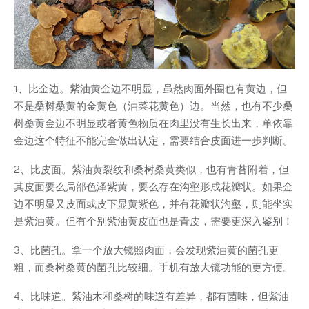
1、比金边。紫油黄金边不明显，虽然肉面外圈也有黄边，但
不是桑树桑黄的金黄色（油菜花黄色）边。当然，也有不少桑
树桑黄金边不明显或者黄色物质在肉里没有生长出来，单依靠
金边这个特征不能完全做出认定，需要结合皮面进一步判断。
2、比皮面。紫油黄裂纹和桑树桑黄类似，也有青苔附着，但
其皮面要么局部色泽紫黄，要么存在沟壑形成花瓣状。如果金
边不明显又皮面或皮下显黄紫色，并有花瓣状沟壑，则能坐实
是紫油黄。但有个别紫油黄皮面也是青皮，需要更深入鉴别！
3、比菌孔。拿一个放大镜照肉面，会发现紫油黄的菌孔更
粗，而桑树桑黄的菌孔比较细。手机有放大镜功能的更方便。
4、比味道。紫油木和桑树的味道有差异，都有菌味，但紫油