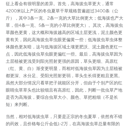
征上看会有很明显的差异。首先，高海拔虫草更大，通常
4200米以上产区的冬虫夏草干草规格普遍超过3400条（公
斤），其中3条一克、2条一克的大草比例更大；低海拔也产大
草，但4条一克、5条一克的小草比例更大）。其次，高海拔虫
草颜色更黄，这大概和海拔越高的区域土层更浅，泥土颜色更
黄有关，因此高海拔虫草虫眼更偏黄一些；低海拔虫草虫体整
体颜色更灰暗，这与低海拔区域土壤更肥沃、泥土颜色更红一
点，因此低海拔虫草虫眼更偏红一些。最后，高海拔虫草因为
土层植被更浅受到阳光照射更强的原因，草头更细、高原红
（红、黄、白）渐变更明显，而相对低海拔虫草因为土层植被
都更深、水分足、受阳光照射更弱，草头生长得更粗且更黑。
虽然大部分情况只看草把子就能区分开，但由于个别产区的红
眼睛虫草草头也比较细且有高原红，因此，判断一批虫草产地
是否为高海拔，要综合虫草大小、颜色、草把粗细（不是长
短）来判断。
当然，相对低海拔虫草，只要是正宗的冬虫夏草，依然有不错
的药效，且价格每公斤会低1-2万，在高海拔虫草总量有限的