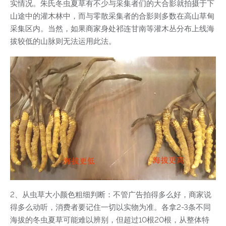
实情况。朱氏冬虫夏草有不少与采集者们的大合影就拍摄于下
山途中的灌木林中，而与零散采集者的合影则多数在高山草甸
采集区内。当然，如果商家身处祁连甘南等灌木丛分布上线海
拔较低的山脉则无法运用此法。
2、从虫草大小颜色粗细判断：不管广告拍得多么好，商家说
得多么动听，消费者要记住一切以实物为准。各拿2-3条不同
海拔的冬虫夏草可能难以辨别，但超过10根20根，从整体特