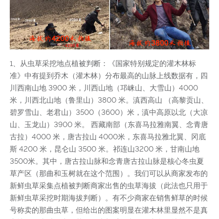
1、从虫草采挖地点植被判断：《国家特别规定的灌木林标
准》中有提到乔木（灌木林）分布最高的山脉上线数据有，四
川西南山地 3900 米，川西山地（邛崃山、大雪山）4000
米，川西北山地（鲁里山）3800 米。滇西高山 （高黎贡山、
碧罗雪山、老君山）3500（3600）米，滇中高原以北（大凉
山、玉龙山）3900 米。 西藏南部（东喜马拉雅南翼、念青唐
古拉）4000 米，唐古拉山 4000米，东喜马拉雅北翼、冈底
斯 4200 米，昆仑山 3500 米。祁连山3200 米，甘南山地
3500米。其中，唐古拉山脉和念青唐古拉山脉是核心冬虫夏
草产区（那曲和玉树就在这个范围）。我们可以从商家发布的
新鲜虫草采集点植被判断商家出售的虫草海拔（此法也只用于
新鲜虫草采挖时期海拔判断）。有不少商家在销售鲜草的时候
号称卖的那曲虫草，但给出的图案明显在灌木林里显然不是真