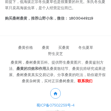
前提下，低海拔正宗冬虫夏草也是很重要的补充。朱氏冬虫夏
草只卖高海拔虫草，是个人经营定位而已。
购买桑树桑黄，推荐山野小朱，微信： 18030449119
桑黄价格
桑黄
买桑黄
冬虫夏草
野生灵芝
桑黄网，桑树桑黄百科。提供野生桑黄图片、桑黄鉴别方
法、
桑黄的功效和作用
及桑黄散结节、桑黄抗癌研究成果进
展、桑树桑黄真实交易记录。分享桑黄的吃法，助你避开假
桑黄杂树黄，买对正宗桑树桑黄。
联系我们
蜀ICP备07502259号-4