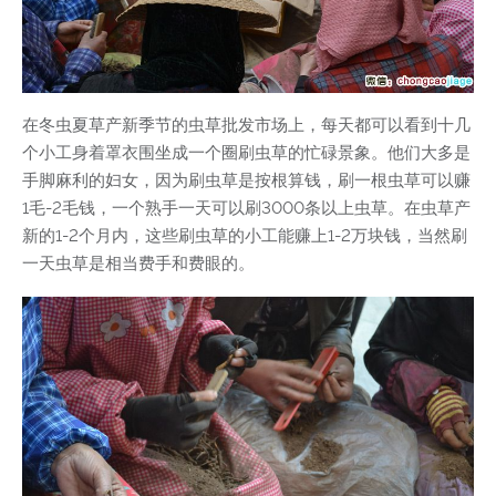
在冬虫夏草产新季节的虫草批发市场上，每天都可以看到十几
个小工身着罩衣围坐成一个圈刷虫草的忙碌景象。他们大多是
手脚麻利的妇女，因为刷虫草是按根算钱，刷一根虫草可以赚
1毛-2毛钱，一个熟手一天可以刷3000条以上虫草。在虫草产
新的1-2个月内，这些刷虫草的小工能赚上1-2万块钱，当然刷
一天虫草是相当费手和费眼的。