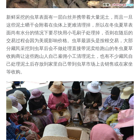
新鲜采挖的虫草表面有一层白丝并携带着大量泥土，而且一旦
这些泥土晒干会附着在虫体上更难清理掉，所以在冬虫夏草表
面尚有水分的情况下要尽快用小毛刷子处理掉，否则在随后的
交易过程会因为美观影响价格。虫草最源头是按根交易，大部
分藏民采挖到虫草后会不做处理直接带泥卖给跑山的冬虫夏草
收购商让这些跑山人自己雇佣小工清理泥土，也有不少藏民自
己处理泥土后存放到家里自己带到虫草市场上去销售或在家坐
等收购。