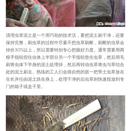
清理虫草泥土是一个用巧劲的技术活，要把泥土刷干净，还要
保持完整，刷虫草的过程中尽量不把虫草刷断，刷断的虫草会
掉价30%以上，所以需要特别专心把握好力度。通常需要用两
根手指轻捏住虫体上半部分另一个手指轻垫住虫草，然后用毛
刷将虫体下半身的泥土处理掉，然后再转动虫草将虫与草结合
处的泥土刷去。熟练的工人们会很自然的抓一把带土虫草放在
生长并任由泥土跌在身上，处理干净的后虫草则快速投放到专
门的箱子或盒子里。