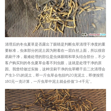
清理后的冬虫夏草是否露出了眼睛是判断虫草清理干净度的重
要标准，虫体部分的泥土因为附着在一层白丝上面，所以很容
易刷干净，最难处理的部位是虫体眼睛和草头结合部分，不少
客户购买到的冬虫夏草会看不到虫眼，这就是处理干净的原
因。我曾经做过实验，这种没刷干净的虫草晒干后二次清理会
产生3-5%的泥土，即一斤虫草会包括约20克泥土，即便按照
180元一克计算，一斤虫草中泥土就会价值“3-4千元”。