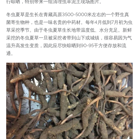
行晾晒，特别带来一组清理虫草泥土现场图片。
冬虫夏草是生长在青藏高原3500-5000米左右的一个野生真
菌寄生物种，也是一味名贵的中药材。每年4月低到7月初为虫
草采挖季节。由于冬虫夏草生长地带温度低、水分充足。新鲜
采挖的冬虫夏草一旦被采挖者带到山下或城镇，很容易因为气
温升高发生变质，因此应尽快晾晒到90-95干方便存放和流
通。