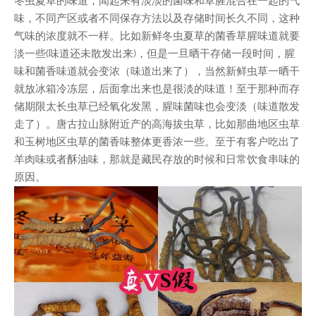
冬虫夏草的味道，闻起来有淡淡的菌味和草腥混合在一起的气
味，不同产区或者不同保存方法以及存储时间长久不同，这种
气味的浓度就不一样。比如新鲜冬虫夏草的菌香草腥味道就要
淡一些(味道还未散发出来)，但是一旦晒干存储一段时间，腥
味和菌香味道就会变浓（味道出来了），当然新鲜虫草一晒干
就放冰箱冷冻层，后面拿出来也是很淡的味道！至于那种而存
储期限太长虫草已经氧化发黑，腥味菌味也会变淡（味道散发
走了）。唐古拉山脉附近产的高海拔虫草，比如那曲地区虫草
和玉树地区虫草的菌香味整体更香浓一些。至于有客户吃出了
羊肉味或者酥油味，那就是藏民存放的时候和日常饮食串味的
原因。