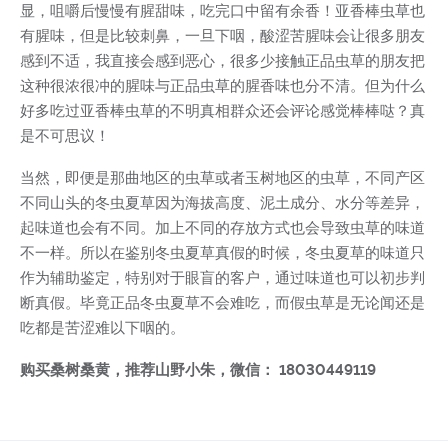
显，咀嚼后慢慢有腥甜味，吃完口中留有余香！亚香棒虫草也
有腥味，但是比较刺鼻，一旦下咽，酸涩苦腥味会让很多朋友
感到不适，我直接会感到恶心，很多少接触正品虫草的朋友把
这种很浓很冲的腥味与正品虫草的腥香味也分不清。但为什么
好多吃过亚香棒虫草的不明真相群众还会评论感觉棒棒哒？真
是不可思议！
当然，即便是那曲地区的虫草或者玉树地区的虫草，不同产区
不同山头的冬虫夏草因为海拔高度、泥土成分、水分等差异，
起味道也会有不同。加上不同的存放方式也会导致虫草的味道
不一样。所以在鉴别冬虫夏草真假的时候，冬虫夏草的味道只
作为辅助鉴定，特别对于眼盲的客户，通过味道也可以初步判
断真假。毕竟正品冬虫夏草不会难吃，而假虫草是无论闻还是
吃都是苦涩难以下咽的。
购买桑树桑黄，推荐山野小朱，微信： 18030449119