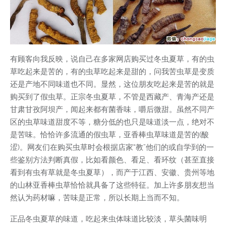
有顾客向我反映，说自己在多家网店购买过冬虫夏草，有的虫
草吃起来是苦的，有的虫草吃起来是甜的，问我苦虫草是变质
还是产地不同味道也不同。显然，这位朋友吃起来是苦的就是
购买到了假虫草。正宗冬虫夏草，不管是西藏产、青海产还是
甘肃甘孜阿坝产，闻起来都有菌香味，嚼后微甜。虽然不同产
区的虫草味道甜度不等，糖分低的也只是味道淡一点，绝对不
是苦味。恰恰许多流通的假虫草，亚香棒虫草味道是苦的(酸
涩)。网友们在购买虫草时会根据店家“教”他们的或自学到的一
些鉴别方法判断真假，比如看颜色、看足、看环纹（甚至直接
看到有虫有草就是冬虫夏草），而产于江西、安徽、贵州等地
的山林亚香棒虫草恰恰就具备了这些特征。加上许多朋友想当
然认为药材嘛，苦味是正常，所以长期上当而不知。
正品冬虫夏草的味道，吃起来虫体味道比较淡，草头菌味明