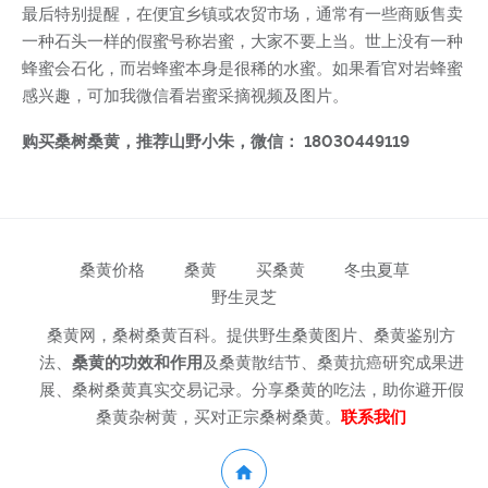
最后特别提醒，在便宜乡镇或农贸市场，通常有一些商贩售卖
一种石头一样的假蜜号称岩蜜，大家不要上当。世上没有一种
蜂蜜会石化，而岩蜂蜜本身是很稀的水蜜。如果看官对岩蜂蜜
感兴趣，可加我微信看岩蜜采摘视频及图片。
购买桑树桑黄，推荐山野小朱，微信： 18030449119
桑黄价格
桑黄
买桑黄
冬虫夏草
野生灵芝
桑黄网，桑树桑黄百科。提供野生桑黄图片、桑黄鉴别方
法、
桑黄的功效和作用
及桑黄散结节、桑黄抗癌研究成果进
展、桑树桑黄真实交易记录。分享桑黄的吃法，助你避开假
桑黄杂树黄，买对正宗桑树桑黄。
联系我们