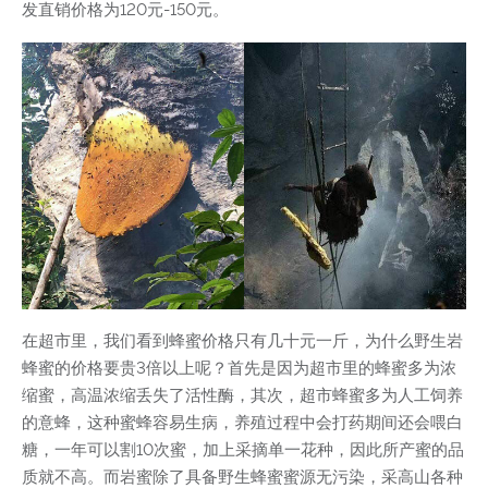
发直销价格为120元-150元。
在超市里，我们看到蜂蜜价格只有几十元一斤，为什么野生岩
蜂蜜的价格要贵3倍以上呢？首先是因为超市里的蜂蜜多为浓
缩蜜，高温浓缩丢失了活性酶，其次，超市蜂蜜多为人工饲养
的意蜂，这种蜜蜂容易生病，养殖过程中会打药期间还会喂白
糖，一年可以割10次蜜，加上采摘单一花种，因此所产蜜的品
质就不高。而岩蜜除了具备野生蜂蜜蜜源无污染，采高山各种