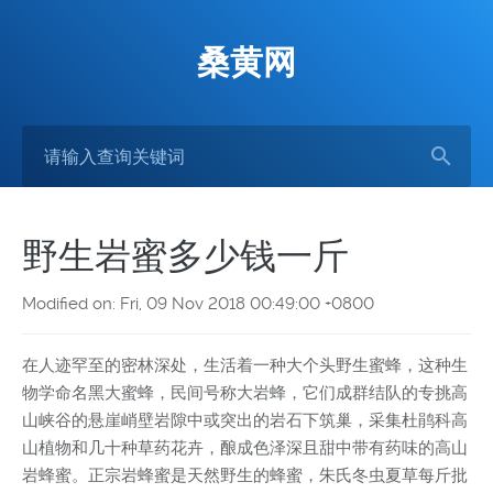
桑黄网
野生岩蜜多少钱一斤
Modified on: Fri, 09 Nov 2018 00:49:00 +0800
在人迹罕至的密林深处，生活着一种大个头野生蜜蜂，这种生
物学命名黑大蜜蜂，民间号称大岩蜂，它们成群结队的专挑高
山峡谷的悬崖峭壁岩隙中或突出的岩石下筑巢，采集杜鹃科高
山植物和几十种草药花卉，酿成色泽深且甜中带有药味的高山
岩蜂蜜。正宗岩蜂蜜是天然野生的蜂蜜，朱氏冬虫夏草每斤批