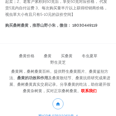
起卖；2、老客户累积到50克后，享受50克对应价格， 代发
货5克内自付运费 3、每次购买量半斤以上获得经销商价格，
视虫草大小有且只有5-10元的议价空间】
购买桑树桑黄，推荐山野小朱，微信： 18030449119
桑黄价格
桑黄
买桑黄
冬虫夏草
野生灵芝
桑黄网，桑树桑黄百科。提供野生桑黄图片、桑黄鉴别方
法、
桑黄的功效和作用
及桑黄散结节、桑黄抗癌研究成果进
展、桑树桑黄真实交易记录。分享桑黄的吃法，助你避开假
桑黄杂树黄，买对正宗桑树桑黄。
联系我们