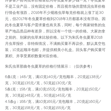
许多客户咨询虫草价格喜欢问冬虫夏草多少钱一克？冬虫夏草
不是工业产品，没有固定价格，而且视市场供需情况虫草价格
行情会有涨跌，2016年不少规格虫草每克价格就上涨了近30
元，但2017年冬虫夏草价格到2018年3月都基本没有浮动。因
此冬虫夏草与客户需求量也有关系，同时，每个商家销售的虫
草产地品质品种有差异，所以没有一个统一的价格。大家勿拿
之前的、别家的虫草来比较价格。以下为朱氏冬虫夏草2018
月虫草报价，非特殊情况，不满购买量不再议价。默认真空包
装，10克起顺丰包邮，并提供精美小礼盒。回头客户购买量可
累积、并享受累积数量对应价格。
朱氏虫草那曲冬虫夏草的价格行情展示：（仅供参考）
6条1克：148/克，满10克140元/克包顺丰，20克起138元/
克，30克起135元/克，50克起130元/克
5条1克：158/克，满10克155元/克包顺丰，20克起150元/
克，30克起148元/克，50克起145元/克
4.5条g：168/克，满10克165元/克包顺丰，20克起160元/
克，30克起158元/克，50克起155元/克