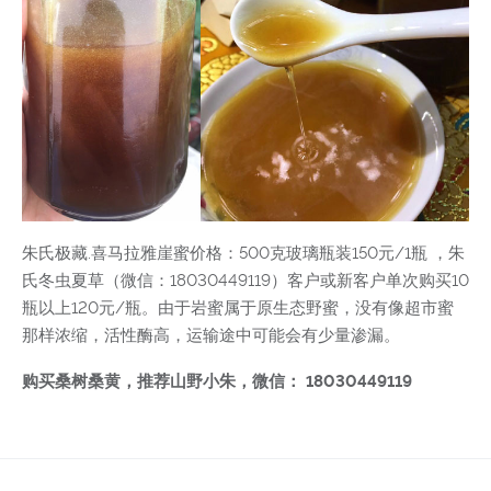
朱氏极藏.喜马拉雅崖蜜价格：500克玻璃瓶装150元/1瓶 ，朱
氏冬虫夏草（微信：18030449119）客户或新客户单次购买10
瓶以上120元/瓶。由于岩蜜属于原生态野蜜，没有像超市蜜
那样浓缩，活性酶高，运输途中可能会有少量渗漏。
购买桑树桑黄，推荐山野小朱，微信： 18030449119