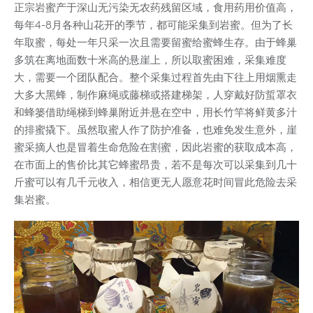
正宗岩蜜产于深山无污染无农药残留区域，食用药用价值高，
每年4-8月各种山花开的季节，都可能采集到岩蜜。但为了长
年取蜜，每处一年只采一次且需要留蜜给蜜蜂生存。由于蜂巢
多筑在离地面数十米高的悬崖上，所以取蜜困难，采集难度
大，需要一个团队配合。整个采集过程首先由下往上用烟熏走
大多大黑蜂，制作麻绳或藤梯或搭建梯架，人穿戴好防蜇罩衣
和蜂篓借助绳梯到蜂巢附近并悬在空中，用长竹竿将鲜黄多汁
的排蜜撬下。虽然取蜜人作了防护准备，也难免发生意外，崖
蜜采摘人也是冒着生命危险在割蜜，因此岩蜜的获取成本高，
在市面上的售价比其它蜂蜜昂贵，若不是每次可以采集到几十
斤蜜可以有几千元收入，相信更无人愿意花时间冒此危险去采
集岩蜜。