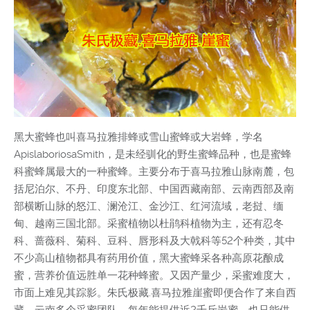
黑大蜜蜂也叫喜马拉雅排蜂或雪山蜜蜂或大岩蜂，学名
ApislaboriosaSmith，是未经驯化的野生蜜蜂品种，也是蜜蜂
科蜜蜂属最大的一种蜜蜂。主要分布于喜马拉雅山脉南麓，包
括尼泊尔、不丹、印度东北部、中国西藏南部、云南西部及南
部横断山脉的怒江、澜沧江、金沙江、红河流域，老挝、缅
甸、越南三国北部。采蜜植物以杜鹃科植物为主，还有忍冬
科、蔷薇科、菊科、豆科、唇形科及大戟科等52个种类，其中
不少高山植物都具有药用价值，黑大蜜蜂采各种高原花酿成
蜜，营养价值远胜单一花种蜂蜜。又因产量少，采蜜难度大，
市面上难见其踪影。朱氏极藏.喜马拉雅崖蜜即便合作了来自西
藏、云南多个采蜜团队，每年能提供近2千斤岩蜜，也只能供