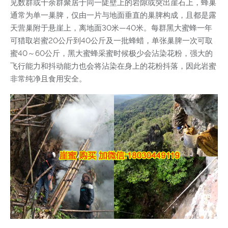
见数群或十余群聚居于同一陡壁上的岩隙或突出崖石上，蜂巢
通常为单一巢脾，仅由一片与地面垂直的巢脾构成，且都是露
天营巢附于悬崖上，离地面30米—40米。每群黑大蜜蜂一年
可猎取岩蜜20公斤到40公斤及一批蜂蜡，单张巢脾一次可取
蜜40～60公斤，黑大蜜蜂采蜜时候极少会沾染花粉，强大的
飞行能力和抖动能力也会将沾染在身上的花粉抖落，因此岩蜜
非常纯净且食用安全。