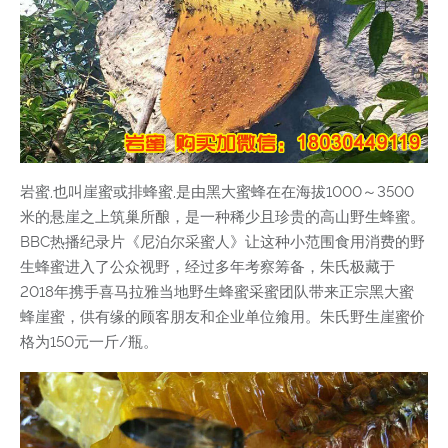
岩蜜,也叫崖蜜或排蜂蜜,是由黑大蜜蜂在在海拔1000～3500
米的悬崖之上筑巢所酿，是一种稀少且珍贵的高山野生蜂蜜。
BBC热播纪录片《尼泊尔采蜜人》让这种小范围食用消费的野
生蜂蜜进入了公众视野，经过多年考察筹备，朱氏极藏于
2018年携手喜马拉雅当地野生蜂蜜采蜜团队带来正宗黑大蜜
蜂崖蜜，供有缘的顾客朋友和企业单位飨用。朱氏野生崖蜜价
格为150元一斤/瓶。