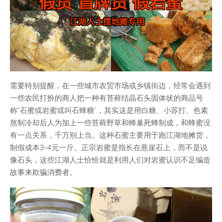
需要特别提醒，在一些城市农贸市场或乡镇街边，经常会遇到
一些农民打扮的商人把一种有苔藓结晶石头固体状的商品号
称“石蜜或岩蜜或叫石蜂糖”，其实这是用白糖、小苏打、色素
熬制冷却后人为加上一些苔藓野草和蜂巢死蜂制成，和蜂蜜没
有一点关系，千万别上当。这种石蜜主要用于跑江湖地摊货，
制假成本3-4元一斤。正宗岩蜜是指长在悬崖石上，而不是说
像石头，这些江湖人士恰恰就是利用人们对岩蜜认识不足编造
故事来欺骗消费者。