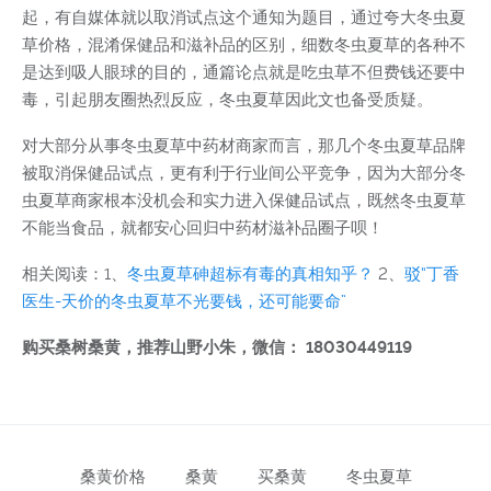
起，有自媒体就以取消试点这个通知为题目，通过夸大冬虫夏
草价格，混淆保健品和滋补品的区别，细数冬虫夏草的各种不
是达到吸人眼球的目的，通篇论点就是吃虫草不但费钱还要中
毒，引起朋友圈热烈反应，冬虫夏草因此文也备受质疑。
对大部分从事冬虫夏草中药材商家而言，那几个冬虫夏草品牌
被取消保健品试点，更有利于行业间公平竞争，因为大部分冬
虫夏草商家根本没机会和实力进入保健品试点，既然冬虫夏草
不能当食品，就都安心回归中药材滋补品圈子呗！
相关阅读：1、
冬虫夏草砷超标有毒的真相知乎？
2、
驳“丁香
医生-天价的冬虫夏草不光要钱，还可能要命”
购买桑树桑黄，推荐山野小朱，微信： 18030449119
桑黄价格
桑黄
买桑黄
冬虫夏草