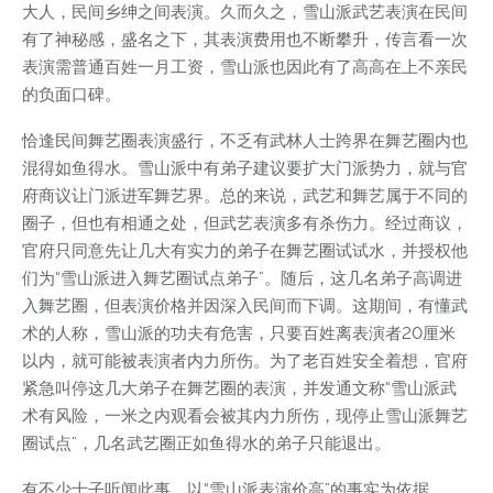
大人，民间乡绅之间表演。久而久之，雪山派武艺表演在民间
有了神秘感，盛名之下，其表演费用也不断攀升，传言看一次
表演需普通百姓一月工资，雪山派也因此有了高高在上不亲民
的负面口碑。
恰逢民间舞艺圈表演盛行，不乏有武林人士跨界在舞艺圈内也
混得如鱼得水。雪山派中有弟子建议要扩大门派势力，就与官
府商议让门派进军舞艺界。总的来说，武艺和舞艺属于不同的
圈子，但也有相通之处，但武艺表演多有杀伤力。经过商议，
官府只同意先让几大有实力的弟子在舞艺圈试试水，并授权他
们为“雪山派进入舞艺圈试点弟子”。随后，这几名弟子高调进
入舞艺圈，但表演价格并因深入民间而下调。这期间，有懂武
术的人称，雪山派的功夫有危害，只要百姓离表演者20厘米
以内，就可能被表演者内力所伤。为了老百姓安全着想，官府
紧急叫停这几大弟子在舞艺圈的表演，并发通文称“雪山派武
术有风险，一米之内观看会被其内力所伤，现停止雪山派舞艺
圈试点”，几名武艺圈正如鱼得水的弟子只能退出。
有不少士子听闻此事，以“雪山派表演价高”的事实为依据，