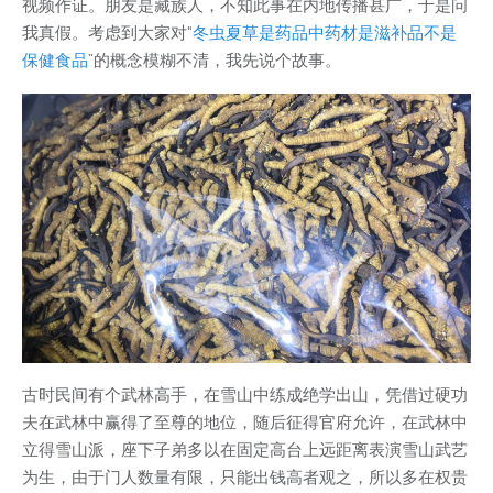
视频作证。朋友是藏族人，不知此事在内地传播甚广，于是问
我真假。考虑到大家对“
冬虫夏草是药品中药材是滋补品不是
保健食品
”的概念模糊不清，我先说个故事。
古时民间有个武林高手，在雪山中练成绝学出山，凭借过硬功
夫在武林中赢得了至尊的地位，随后征得官府允许，在武林中
立得雪山派，座下子弟多以在固定高台上远距离表演雪山武艺
为生，由于门人数量有限，只能出钱高者观之，所以多在权贵