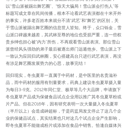
以“雪山派被踢出舞艺圈”、“惊天大骗局！雪山派会打伤人”等
标题写成文章在民间传播，根本不论看武艺表演都在十米开外
的事实，许多老百姓本来就分不清“武艺”和“舞艺”的区别，关
于雪山派被踢出舞艺圈的信息世人皆知。终于，众口铄金，雪
山派口碑越来越差，其武林至尊的地位也受损严重，连一些权
贵乡绅也担心被“内力”所伤，不再观看雪山派表演。那位雪山
派曾经风头强劲的弟子最后被逐出师门远遁他乡。雪山派上下
一致认为应回归武林圈，安心搭建高台只进行武艺表演，再没
有涉足舞艺圈发展势力的心思，故事完结！
回归现实，冬虫夏草一直属于中药材，是中医里的名贵滋补
品，而中药材的服用有剂量要求，药典上建议冬虫夏草摄入量
为每日3-9克。2012年同仁堂、极草等几个大品牌，申请旗下
冬虫夏草产品成为保健食品试点企业用以推广其冬虫夏草粉或
片产品。但在2016年，因有研究表明一次大量摄入冬虫夏草
（半斤以上）会造成砷超标，于是药监局发文停止了这几个企
业的保健品试点，其实结果也只对这几个试点企业产生影响，
即冬虫夏草不能做成粉片或添加在食品中销售。恰逢自媒体兴