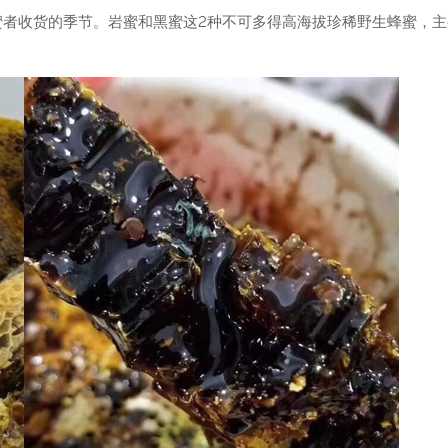
割蜜者收货的季节。岩蜜和黑蜜这2种不可多得高海拔珍稀野生蜂蜜，