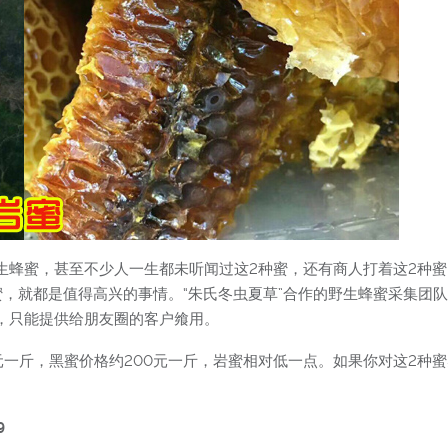
生蜂蜜，甚至不少人一生都未听闻过这2种蜜，还有商人打着这2种
，就都是值得高兴的事情。“朱氏冬虫夏草”合作的野生蜂蜜采集团
，只能提供给朋友圈的客户飨用。
0元一斤，黑蜜价格约200元一斤，岩蜜相对低一点。如果你对这2
9