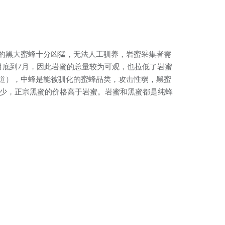
的黑大蜜蜂十分凶猛，无法人工驯养，岩蜜采集者需
月底到7月，因此岩蜜的总量较为可观，也拉低了岩蜜
道），中蜂是能被驯化的蜜蜂品类，攻击性弱，黑蜜
稀少，正宗黑蜜的价格高于岩蜜。岩蜜和黑蜜都是纯蜂