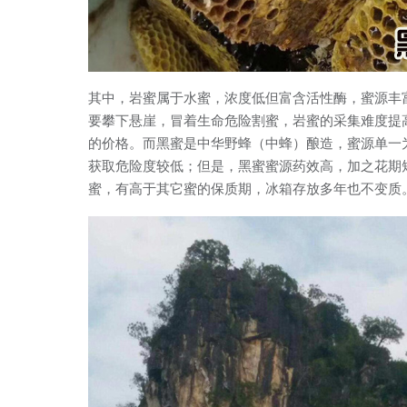
其中，岩蜜属于水蜜，浓度低但富含活性酶，蜜源丰
要攀下悬崖，冒着生命危险割蜜，岩蜜的采集难度提
的价格。而黑蜜是中华野蜂（中蜂）酿造，蜜源单一
获取危险度较低；但是，黑蜜蜜源药效高，加之花期
蜜，有高于其它蜜的保质期，冰箱存放多年也不变质