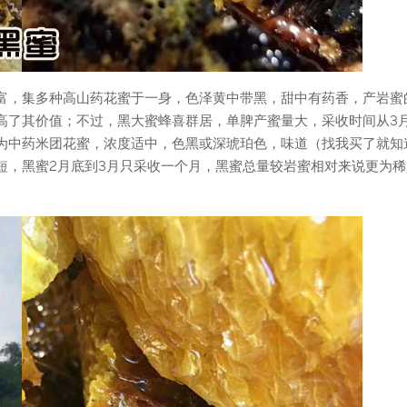
富，集多种高山药花蜜于一身，色泽黄中带黑，甜中有药香，产岩蜜
高了其价值；不过，黑大蜜蜂喜群居，单脾产蜜量大，采收时间从3
为中药米团花蜜，浓度适中，色黑或深琥珀色，味道（找我买了就知
短，黑蜜2月底到3月只采收一个月，黑蜜总量较岩蜜相对来说更为
。