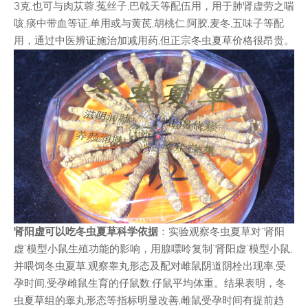
3克,也可与肉苁蓉,菟丝子,巴戟天等配伍用，用于肺肾虚劳之喘
咳,痰中带血等证,单用或与黄芪,胡桃仁,阿胶,麦冬,五味子等配
用，通过中医辨证施治加减用药,但正宗冬虫夏草价格很昂贵。
肾阳虚可以吃冬虫夏草科学依据
：实验观察冬虫夏草对"肾阳
虚"模型小鼠生殖功能的影响，用腺嘌呤复制"肾阳虚"模型小鼠,
并喂饲冬虫夏草,观察睾丸形态及配对雌鼠阴道阴栓出现率,受
孕时间,受孕雌鼠生育的仔鼠数,仔鼠平均体重。结果表明，冬
虫夏草组的睾丸形态等指标明显改善,雌鼠受孕时间有提前趋