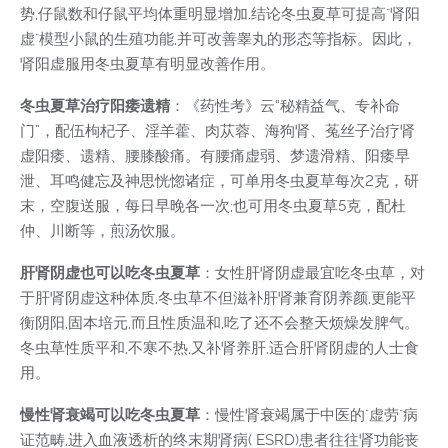
势,仔鼠数和仔鼠平均体重明显增加.结论冬虫夏草可提高"肾阳
虚"模型小鼠的生殖功能,并可改善睾丸的形态等指标。因此，
肾阳虚服用冬虫夏草有明显改善作用。
冬虫夏草治疗阳痿遗精
：《药性考》云“秘精益气、专补命
门”，配伍枸杞子、淫羊藿、肉苁蓉、海狗肾、菟丝子治疗肾
虚阳痿、遗精、腰膝酸痛。有腰痛虚弱、梦遗滑精、阳痿早
泄、耳鸣健忘及神思恍惚诸症，可单用冬虫夏草每次2克，研
末，空腹送服，每日早晚各一次;也可用冬虫夏草5克，配杜
仲、川断等，煎汤饮服。
肝肾阴虚也可以吃冬虫夏草
：女性肝肾阴虚最宜吃冬虫草，对
于肝肾阴虚这种体质,冬虫草不但滋补肝肾兼育阴养颜,更能平
衡阴阳,固本培元,而且性质温和,吃了还不会整天烦燥发脾气。
冬虫草性质平和,不寒不热,又补肾养肝,适合肝肾阴虚的人士食
用。
慢性肾衰竭可以吃冬虫夏草
：慢性肾衰竭属于中医的"虚劳"病
证范畴,进入血液透析的终末期肾病( ESRD)患者往往肾功能丧