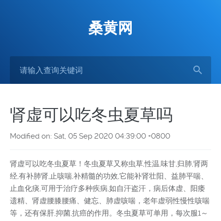
桑黄网
肾虚可以吃冬虫夏草吗
Modified on: Sat, 05 Sep 2020 04:39:00 +0800
肾虚可以吃冬虫夏草！冬虫夏草又称虫草,性温,味甘,归肺,肾两
经,有补肺肾,止咳喘,补精髓的功效,它能补肾壮阳、益肺平喘、
止血化痰,可用于治疗多种疾病,如自汗盗汗，病后体虚、阳痿
遗精、肾虚腰膝腰痛、健忘、肺虚咳喘，老年虚弱性慢性咳喘
等，还有保肝,抑菌,抗癌的作用。冬虫夏草可单用，每次服1～