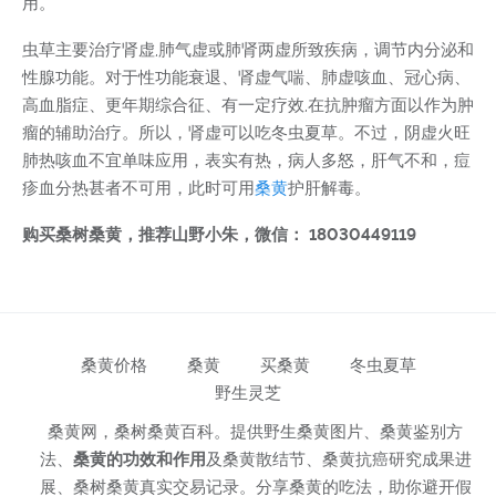
用。
虫草主要治疗肾虚,肺气虚或肺肾两虚所致疾病，调节内分泌和
性腺功能。对于性功能衰退、肾虚气喘、肺虚咳血、冠心病、
高血脂症、更年期综合征、有一定疗效,在抗肿瘤方面以作为肿
瘤的辅助治疗。所以，肾虚可以吃冬虫夏草。不过，阴虚火旺
肺热咳血不宜单味应用，表实有热，病人多怒，肝气不和，痘
疹血分热甚者不可用，此时可用
桑黄
护肝解毒。
购买桑树桑黄，推荐山野小朱，微信： 18030449119
桑黄价格
桑黄
买桑黄
冬虫夏草
野生灵芝
桑黄网，桑树桑黄百科。提供野生桑黄图片、桑黄鉴别方
法、
桑黄的功效和作用
及桑黄散结节、桑黄抗癌研究成果进
展、桑树桑黄真实交易记录。分享桑黄的吃法，助你避开假