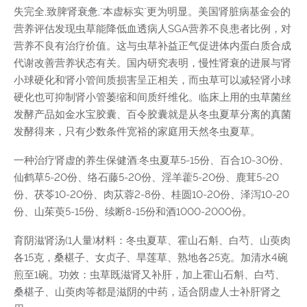
失完全,致脾肾衰惫,"本虚标实"更为明显。美国肾脏病基金会的
营养评估发现虫草能降低血透病人SGA营养不良患者比例，对
营养不良有治疗价值。这与虫草补益正气促进体内蛋白质合成
代谢改善营养状态有关。国内研究表明，慢性肾衰的进展与肾
小球硬化和肾小管间质损害呈正相关，而虫草可以减轻肾小球
硬化也可抑制肾小管萎缩和间质纤维化。临床上用的虫草菌丝
发酵产品如金水宝胶囊、百令胶囊就是从冬虫夏草分离的真菌
发酵得来，只有少数条件宽裕的家庭用天然冬虫夏草。
一种治疗肾虚的养生保健酒:冬虫夏草5‑15份、百合10‑30份、
仙鹤草5‑20份、络石藤5‑20份、淫羊藿5‑20份、鹿茸5‑20
份、茯苓10‑20份、肉苁蓉2‑8份、桂圆10‑20份、泽泻10‑20
份、山茱萸5‑15份、续断8‑15份和酒1000‑2000份。
育阴滋肾汤(1人量)材料：冬虫夏草、霍山石斛、白芍、山萸肉
各15克，桑椹子、女贞子、旱莲草、熟地各25克。加清水4碗
煎至1碗。功效：虫草既滋肾又补肝，加上霍山石斛、白芍、
桑椹子、山萸肉等都是滋阴的中药，适合阴虚人士补肝肾之